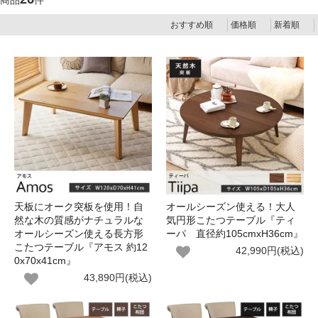
商品
件
おすすめ順
価格順
新着順
天板にオーク突板を使用！自
オールシーズン使える！大人
然な木の質感がナチュラルな
気円形こたつテーブル『ティ
オールシーズン使える長方形
ーパ 直径約105cmxH36cm』
こたつテーブル『アモス 約12
42,990円(税込)
0x70x41cm』
43,890円(税込)