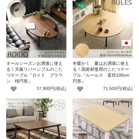
オールシーズンお洒落に使え
冬暖かく、夏はお洒落に使え
る！天板リバーシブルのこた
る！国産材使用のこたつテー
つテーブル『ロイド ブラウ
ブル『ルールス 直径100cm
ン 楕円形』
円形』
37,900円(税込)
71,500円(税込)