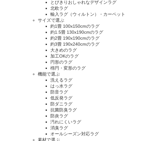
とびきりおしゃれなデザインラグ
北欧ラグ
輸入ラグ（ウィルトン）・カーペット
サイズで選ぶ
約1畳 100x150cmのラグ
約1.5畳 130x190cmのラグ
約2畳 190x190cmのラグ
約3畳 190x240cmのラグ
大きめのラグ
加工OKのラグ
円形のラグ
楕円・変形のラグ
機能で選ぶ
洗えるラグ
はっ水ラグ
防音ラグ
低反発ラグ
防ダニラグ
抗菌防臭ラグ
防炎ラグ
汚れにくいラグ
消臭ラグ
オールシーズン対応ラグ
素材で選ぶ