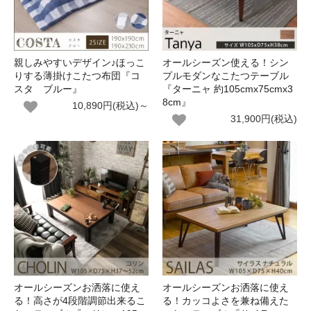
親しみやすいデザイン♪ほっこ
オールシーズン使える！シン
りする薄掛けこたつ布団『コ
プルモダンなこたつテーブル
スタ ブルー』
『ターニャ 約105cmx75cmx3
8cm』
10,890円(税込)～
31,900円(税込)
オールシーズンお洒落に使え
オールシーズンお洒落に使え
る！高さが4段階調節出来るこ
る！カッコよさを兼ね備えた