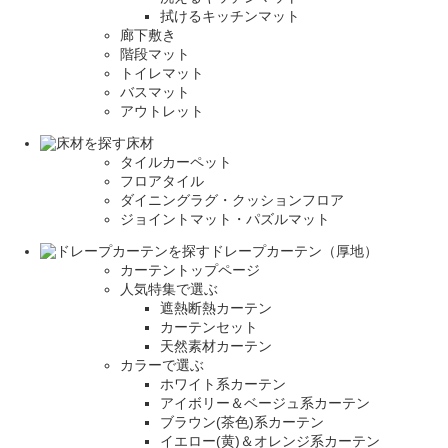
拭けるキッチンマット
廊下敷き
階段マット
トイレマット
バスマット
アウトレット
床材
タイルカーペット
フロアタイル
ダイニングラグ・クッションフロア
ジョイントマット・パズルマット
ドレープカーテン（厚地）
カーテントップページ
人気特集で選ぶ
遮熱断熱カーテン
カーテンセット
天然素材カーテン
カラーで選ぶ
ホワイト系カーテン
アイボリー＆ベージュ系カーテン
ブラウン(茶色)系カーテン
イエロー(黄)＆オレンジ系カーテン