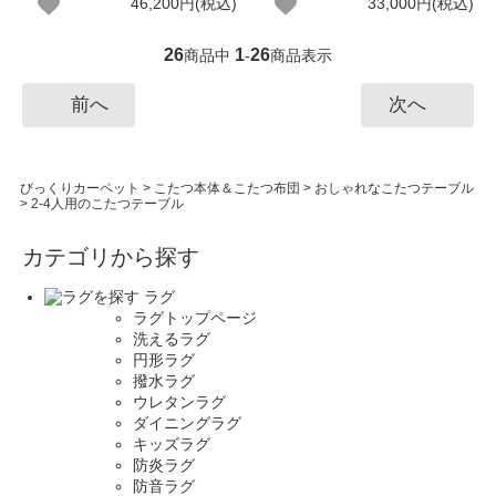
46,200円(税込)
33,000円(税込)
26
1
26
商品中
-
商品表示
前へ
次へ
びっくりカーペット
>
こたつ本体＆こたつ布団
>
おしゃれなこたつテーブル
>
2-4人用のこたつテーブル
カテゴリから探す
ラグ
ラグトップページ
洗えるラグ
円形ラグ
撥水ラグ
ウレタンラグ
ダイニングラグ
キッズラグ
防炎ラグ
防音ラグ