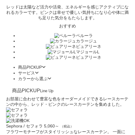
レッドは太陽など活力や活発、エネルギーを感じアクティブにな
れるカラーです。ピンクは幸せで優しい気持ちになり心や体に満
ち足りた気分をもたらします。
おすすめ
ペルーラ
カラージュ
ピュアリーネ
マジョールL
ピュアリーネ
商品PICKUP
サービス
カラーから選ぶ
商品PICKUP
Line Up
お部屋に合わせて豊富な色をオーダーメイドできるレースカーテ
ンの中から、レッド・ピンクのレースカーテンを集めました。
Sephora / セフォラ
5,060～
（税込）
フラワーモチーフがスタイリッシュなレースカーテン。 一面に