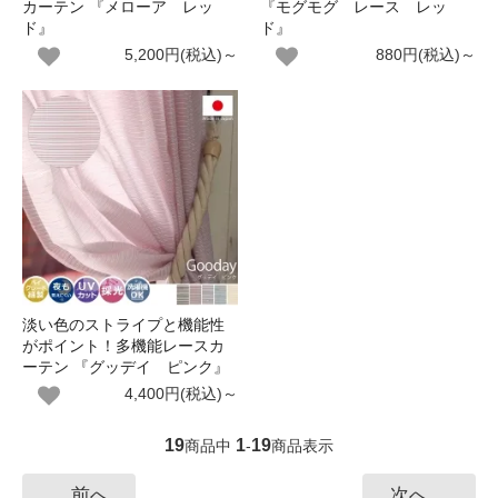
カーテン 『メローア レッ
『モグモグ レース レッ
ド』
ド』
5,200円(税込)～
880円(税込)～
淡い色のストライプと機能性
がポイント！多機能レースカ
ーテン 『グッデイ ピンク』
4,400円(税込)～
19
1
19
商品中
-
商品表示
前へ
次へ