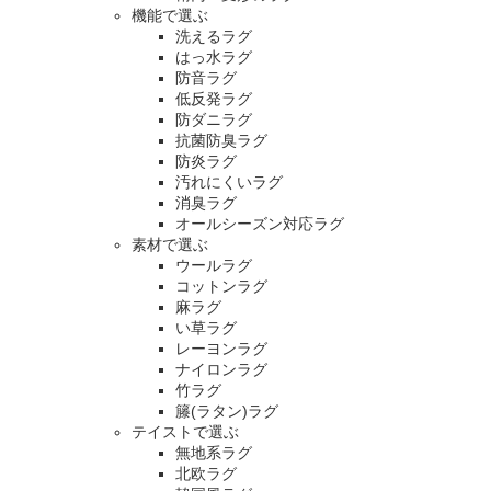
機能で選ぶ
洗えるラグ
はっ水ラグ
防音ラグ
低反発ラグ
防ダニラグ
抗菌防臭ラグ
防炎ラグ
汚れにくいラグ
消臭ラグ
オールシーズン対応ラグ
素材で選ぶ
ウールラグ
コットンラグ
麻ラグ
い草ラグ
レーヨンラグ
ナイロンラグ
竹ラグ
籐(ラタン)ラグ
テイストで選ぶ
無地系ラグ
北欧ラグ