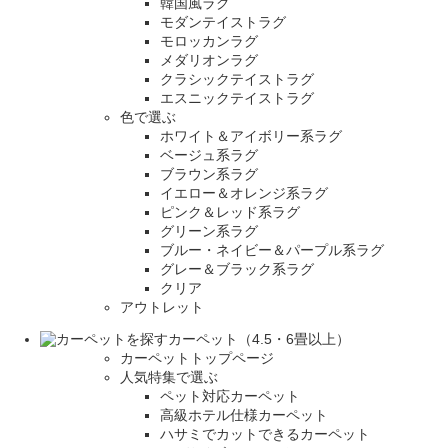
韓国風ラグ
モダンテイストラグ
モロッカンラグ
メダリオンラグ
クラシックテイストラグ
エスニックテイストラグ
色で選ぶ
ホワイト＆アイボリー系ラグ
ベージュ系ラグ
ブラウン系ラグ
イエロー＆オレンジ系ラグ
ピンク＆レッド系ラグ
グリーン系ラグ
ブルー・ネイビー＆パープル系ラグ
グレー＆ブラック系ラグ
クリア
アウトレット
カーペット（4.5・6畳以上）
カーペットトップページ
人気特集で選ぶ
ペット対応カーペット
高級ホテル仕様カーペット
ハサミでカットできるカーペット