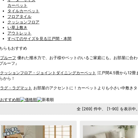
カーペット
タイルカーペット
フロアタイル
クッションフロア
い草上敷き
アウトレット
すべてのサイズを見る
江戸間・本間
ちらもおすすめ
優れた撥水力で、お子様やペットのいるご家庭にも。お部屋に合わせ
プルーフ』
江戸間4.5畳から1
らから！
お部屋のアクセントに！カーペットよりも小さい中敷きタ
全 [269] 件中、 [1-90] を表示