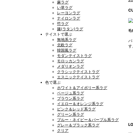
麻ラグ
い草ラグ
CU
レーヨンラグ
ナイロンラグ
竹ラグ
籐(ラタン)ラグ
毛
テイストで選ぶ
無地系ラグ
パ
北欧ラグ
す
韓国風ラグ
モダンテイストラグ
モロッカンラグ
メダリオンラグ
クラシックテイストラグ
エスニックテイストラグ
色で選ぶ
ホワイト＆アイボリー系ラグ
ベージュ系ラグ
ブラウン系ラグ
イエロー＆オレンジ系ラグ
ピンク＆レッド系ラグ
グリーン系ラグ
ブルー・ネイビー＆パープル系ラグ
LO
グレー＆ブラック系ラグ
クリア