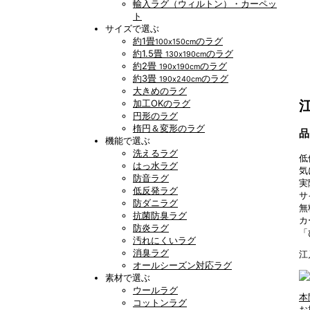
輸入ラグ（ウィルトン）・カーペッ
ト
サイズで選ぶ
約1畳
のラグ
100x150cm
約1.5畳
のラグ
130x190cm
約2畳
のラグ
190x190cm
約3畳
のラグ
190x240cm
大きめのラグ
加工OKのラグ
円形のラグ
楕円＆変形のラグ
品
機能で選ぶ
洗えるラグ
低
はっ水ラグ
気
防音ラグ
実
低反発ラグ
サ
防ダニラグ
無
抗菌防臭ラグ
カ
防炎ラグ
「
汚れにくいラグ
消臭ラグ
江
オールシーズン対応ラグ
素材で選ぶ
ウールラグ
本
コットンラグ
お