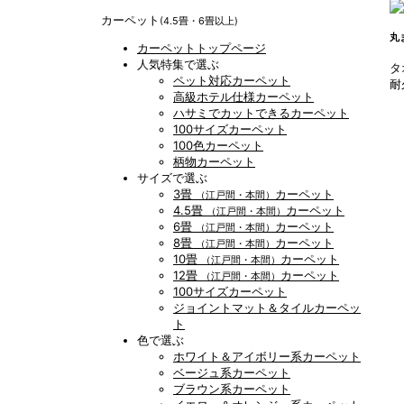
カーペット
(4.5畳・6畳以上)
丸
カーペットトップページ
人気特集で選ぶ
タ
ペット対応カーペット
耐
高級ホテル仕様カーペット
ハサミでカットできるカーペット
100サイズカーペット
100色カーペット
柄物カーペット
サイズで選ぶ
3畳
カーペット
（江戸間・本間）
4.5畳
カーペット
（江戸間・本間）
6畳
カーペット
（江戸間・本間）
8畳
カーペット
（江戸間・本間）
10畳
カーペット
（江戸間・本間）
12畳
カーペット
（江戸間・本間）
100サイズカーペット
ジョイントマット＆タイルカーペッ
ト
色で選ぶ
ホワイト＆アイボリー系カーペット
ベージュ系カーペット
ブラウン系カーペット