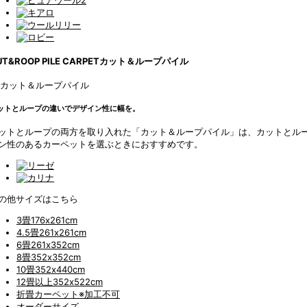
UT&ROOP PILE CARPET
カット＆ループパイル
ットとループの違いでデザイン性に幅を。
ットとループの両方を取り入れた「カット＆ループパイル」は、カットとル
ン性のあるカーペットを選ぶときにおすすめです。
の他サイズはこちら
3畳
176x261cm
4.5畳
261x261cm
6畳
261x352cm
8畳
352x352cm
10畳
352x440cm
12畳以上
352x522cm
折畳カーペット
※加工不可
オーダーサイズ