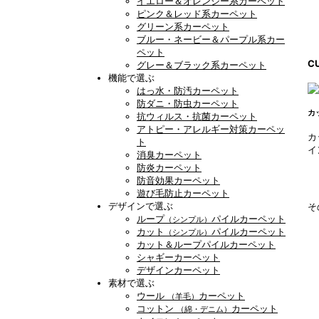
イエロー＆オレンジー系カーペット
ピンク＆レッド系カーペット
グリーン系カーペット
ブルー・ネービー＆パープル系カー
ペット
C
グレー＆ブラック系カーペット
機能で選ぶ
はっ水・防汚カーペット
防ダニ・防虫カーペット
カ
抗ウィルス・抗菌カーペット
アトピー・アレルギー対策カーペッ
カ
ト
イ
消臭カーペット
防炎カーペット
防音効果カーペット
遊び毛防止カーペット
デザインで選ぶ
そ
ループ
パイルカーペット
（シンプル）
カット
パイルカーペット
（シンプル）
カット＆ループパイルカーペット
シャギーカーペット
デザインカーペット
素材で選ぶ
ウール
カーペット
（羊毛）
コットン
カーペット
（綿・デニム）