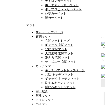
ナイロンカーペット
ポリエステルカーペット
ポリプロピレンカーペット
い草カーペット
籐カーペット
マット
マットトップページ
玄関マット
こ
玄関マットトップ
ギャッベ 玄関マット
『
北欧 玄関マット
天然素材 玄関マット
洗える 玄関マット
ち
ディズニー 玄関マット
キッチンマット
キッチンマットトップページ
北欧 キッチンマット
ギャッベ キッチンマット
洗えるキッチンマット
拭けるキッチンマット
廊下敷き
階段マット
トイレマット
バスマット