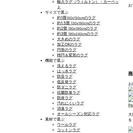
輸入ラグ（ウィルトン）・カーペッ
お
ト
サイズで選ぶ
約1畳
のラグ
100x150cm
約1.5畳
のラグ
130x190cm
約2畳
のラグ
190x190cm
約3畳
のラグ
190x240cm
大きめのラグ
加工OKのラグ
円形のラグ
楕円＆変形のラグ
機能で選ぶ
洗えるラグ
はっ水ラグ
商
防音ラグ
低反発ラグ
お
防ダニラグ
抗菌防臭ラグ
防炎ラグ
汚れにくいラグ
P
消臭ラグ
オールシーズン対応ラグ
大
素材で選ぶ
を
ウールラグ
コットンラグ