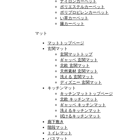
ナイロンカーペット
ポリエステルカーペット
ポリプロピレンカーペット
い草カーペット
籐カーペット
マット
マットトップページ
玄関マット
玄関マットトップ
ギャッベ 玄関マット
北欧 玄関マット
天然素材 玄関マット
洗える 玄関マット
ディズニー 玄関マット
キッチンマット
キッチンマットトップページ
北欧 キッチンマット
ギャッベ キッチンマット
洗えるキッチンマット
拭けるキッチンマット
廊下敷き
階段マット
トイレマット
バスマット