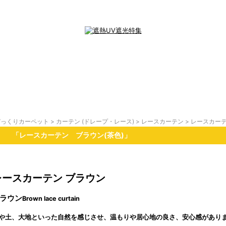
びっくりカーペット
>
カーテン (ドレープ・レース)
>
レースカーテン
> レースカー
「レースカーテン ブラウン(茶色)」
レースカーテン ブラウン
ラウン
Brown lace curtain
や土、大地といった自然を感じさせ、温もりや居心地の良さ、安心感があり