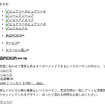
すすめ
ピュアリーネ
ソーシア
ノエリア
ピュアリーネ
ムクル
商品PICKUP
サービス
カラーから選ぶ
品PICKUP
Line Up
部屋に合わせて豊富な色をオーダーメイドできるレースカーテンの中から、
ecker / ペッカー
3,740～
（税込）
胆なトロピカル柄が素敵なレースカーテン。窓辺空間を一気にアートな雰囲
リセットしてくれるデザイン。ゆったり流れる時間をお楽しみください。