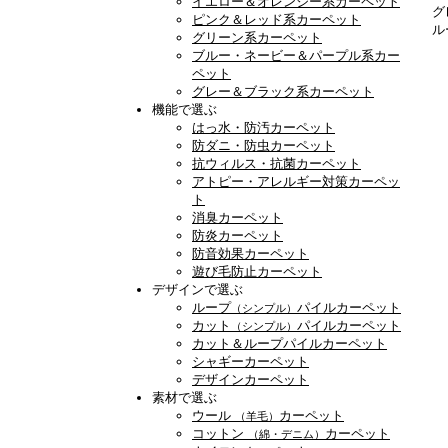
イエロー＆オレンジー系カーペット
グ
ピンク＆レッド系カーペット
ル
グリーン系カーペット
ブルー・ネービー＆パープル系カー
ペット
グレー＆ブラック系カーペット
機能で選ぶ
はっ水・防汚カーペット
防ダニ・防虫カーペット
抗ウィルス・抗菌カーペット
アトピー・アレルギー対策カーペッ
ト
消臭カーペット
防炎カーペット
防音効果カーペット
遊び毛防止カーペット
デザインで選ぶ
ループ
パイルカーペット
（シンプル）
カット
パイルカーペット
（シンプル）
カット＆ループパイルカーペット
シャギーカーペット
デザインカーペット
素材で選ぶ
ウール
カーペット
（羊毛）
コットン
カーペット
（綿・デニム）