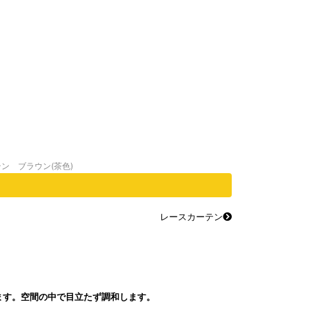
テン ブラウン(茶色)
レースカーテン
ます。空間の中で目立たず調和します。