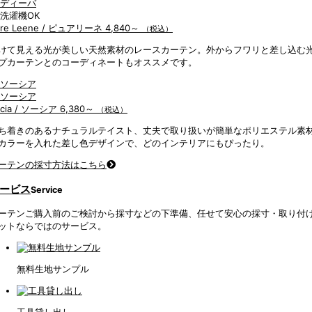
ure Leene / ピュアリーネ
4,840～
（税込）
けて見える光が美しい天然素材のレースカーテン。外からフワリと差し込む
プカーテンとのコーディネートもオススメです。
ocia / ソーシア
6,380～
（税込）
ち着きのあるナチュラルテイスト、丈夫で取り扱いが簡単なポリエステル素材
カラーを入れた差し色デザインで、どのインテリアにもぴったり。
ーテンの採寸方法はこちら
ービス
Service
ーテンご購入前のご検討から採寸などの下準備、任せて安心の採寸・取り付
ットならではのサービス。
無料生地サンプル
工具貸し出し