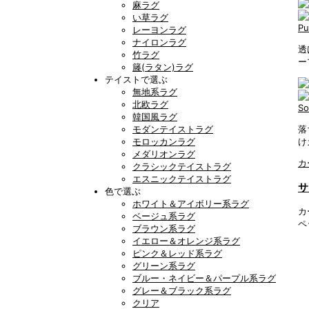
麻ラグ
い草ラグ
P
レーヨンラグ
ナイロンラグ
透
竹ラグ
ー
籐(ラタン)ラグ
テイストで選ぶ
無地系ラグ
北欧ラグ
S
韓国風ラグ
モダンテイストラグ
落
モロッカンラグ
け
メダリオンラグ
カ
クラシックテイストラグ
エスニックテイストラグ
サ
色で選ぶ
ホワイト＆アイボリー系ラグ
カ
ベージュ系ラグ
ペ
ブラウン系ラグ
イエロー＆オレンジ系ラグ
ピンク＆レッド系ラグ
グリーン系ラグ
ブルー・ネイビー＆パープル系ラグ
グレー＆ブラック系ラグ
クリア