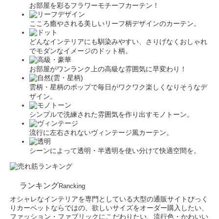
お部屋を彩るフラワーモチーフカーテン！
こころ癒やされる美しいリーフ柄デザインのカーテン。
どんなインテリアにも馴染みやすい、さりげなくおしゃれ
でモダンなイメージのドット柄。
お部屋がワンランク上の高級な雰囲気に早変わり！
雲柄・星柄のポップで毎日がワクワク楽しくなりそうなデ
ザイン。
シンプルで洗練された雰囲気を作り出すモノトーン。
流行に左右されないヴィンテージ風カーテン。
シーンによって透明・半透明を使い分けて快適空間を。
ランキング
Rancking
オシャレなインテリアを専門としている大型の通販サイトびっく
りカーペットならではの、欲しいサイズをオーダー購入したい、
ファッション・ファブリックにこだわりたい、流行色・かわいい