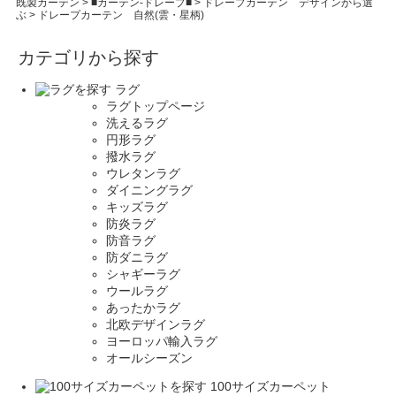
既製カーテン
>
■カーテン-ドレープ■
>
ドレープカーテン デザインから選
ぶ
>
ドレープカーテン 自然(雲・星柄)
カテゴリから探す
ラグ
ラグトップページ
洗えるラグ
円形ラグ
撥水ラグ
ウレタンラグ
ダイニングラグ
キッズラグ
防炎ラグ
防音ラグ
防ダニラグ
シャギーラグ
ウールラグ
あったかラグ
北欧デザインラグ
ヨーロッパ輸入ラグ
オールシーズン
100サイズカーペット