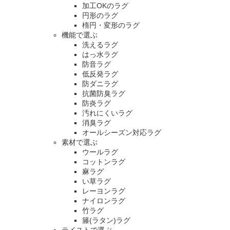
加工OKのラグ
円形のラグ
楕円・変形のラグ
機能で選ぶ
洗えるラグ
はっ水ラグ
防音ラグ
低反発ラグ
防ダニラグ
抗菌防臭ラグ
防炎ラグ
汚れにくいラグ
消臭ラグ
オールシーズン対応ラグ
素材で選ぶ
ウールラグ
コットンラグ
麻ラグ
い草ラグ
レーヨンラグ
ナイロンラグ
竹ラグ
籐(ラタン)ラグ
テイストで選ぶ