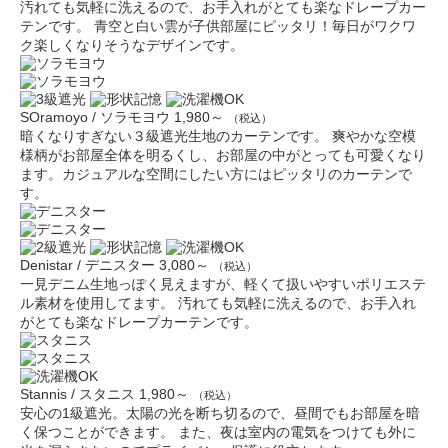
汚れても気軽に洗えるので、お手入れがとても楽なドレープカー
テンです。 青空と白い雲が子供部屋にピッタリ！毎日がワクワ
ク楽しくなりそうなデザインです。
SOramoyo / ソラモヨウ
1,980～
（税込）
暗くなりすぎない３級遮光生地のカーテンです。 爽やかな空模
様柄がお部屋全体を明るくし、お部屋の中がとっても可愛くなり
ます。カジュアルな空間にしたい方にはピッタリのカーテンで
す。
Denistar / デニスター
3,080～
（税込）
一見デニム生地っぽく見えますが、軽くて扱いやすいポリエステ
ル素材を使用してます。 汚れても気軽に洗えるので、お手入れ
がとても楽なドレープカーテンです。
Stannis / スタニス
1,980～
（税込）
安心の1級遮光。太陽の光を断ち切るので、昼間でもお部屋を暗
く保つことができます。 また、夜は室内の電気をつけても外に