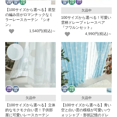
【100サイズから選べる】星型
欠品中
の編み目がロマンチックなミ
100サイズから選べる！可愛い
ラーレースカーテン 『シオ
雲柄ドレープ＋レースペア
ン』
『フワルンセット』
1,540円(税込)～
4,990円(税込)～
欠品中
欠品中
【100サイズから選べる】立体
【100サイズから選べる】青い
的なモクモク白い雲！子供部
空と白い雲の模様が可愛い♪ウ
屋に可愛いレースカーテン
ォッシャブ・形状記憶のドレ