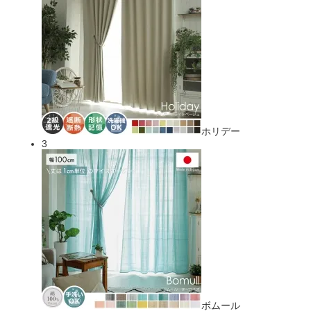
ホリデー
3
ボムール