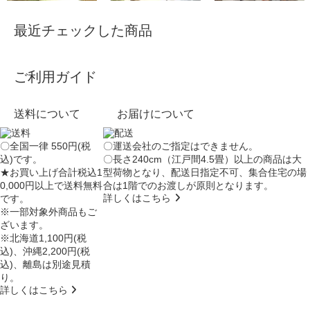
最近チェックした商品
ご利用ガイド
送料について
お届けについて
〇全国一律 550円(税
〇運送会社のご指定はできません。
込)です。
〇長さ240cm（江戸間4.5畳）以上の商品は大
★お買い上げ合計税込1
型荷物となり、
配送日指定不可
、集合住宅の場
0,000円以上で送料無料
合は
1階でのお渡し
が原則となります。
詳しくはこちら
です。
※一部対象外商品もご
ざいます。
※北海道1,100円(税
込)、沖縄2,200円(税
込)、離島は別途見積
り。
詳しくはこちら