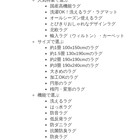
人気特集で選ぶ
国産高機能ラグ
洗濯OK！洗えるラグ・ラグマット
オールシーズン使えるラグ
とびきりおしゃれなデザインラグ
北欧ラグ
輸入ラグ（ウィルトン）・カーペット
サイズで選ぶ
約1畳 100x150cmのラグ
約1.5畳 130x190cmのラグ
約2畳 190x190cmのラグ
約3畳 190x240cmのラグ
大きめのラグ
加工OKのラグ
円形のラグ
楕円・変形のラグ
機能で選ぶ
洗えるラグ
はっ水ラグ
防音ラグ
低反発ラグ
防ダニラグ
抗菌防臭ラグ
防炎ラグ