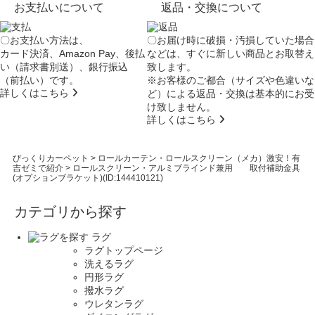
お支払いについて
返品・交換について
〇お支払い方法は、
〇お届け時に破損・汚損していた場合
カード決済、Amazon Pay、後払
などは、すぐに新しい商品とお取替え
い（請求書別送）、銀行振込
致します。
（前払い）です。
※お客様のご都合（サイズや色違いな
詳しくはこちら
ど）による返品・交換は基本的にお受
け致しません。
詳しくはこちら
びっくりカーペット
>
ロールカーテン・ロールスクリーン（メカ）激安！有
吉ゼミで紹介
>
ロールスクリーン・アルミブラインド兼用 取付補助金具
(オプションブラケット)(ID:144410121)
カテゴリから探す
ラグ
ラグトップページ
洗えるラグ
円形ラグ
撥水ラグ
ウレタンラグ