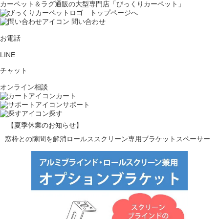
カーペット＆ラグ通販の大型専門店「びっくりカーペット」
問い合わせ
お電話
LINE
チャット
オンライン相談
カート
サポート
探す
【夏季休業のお知らせ】
窓枠との隙間を解消ロールススクリーン専用ブラケットスペーサー