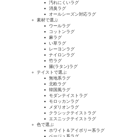
汚れにくいラグ
消臭ラグ
オールシーズン対応ラグ
素材で選ぶ
ウールラグ
コットンラグ
麻ラグ
い草ラグ
レーヨンラグ
ナイロンラグ
竹ラグ
籐(ラタン)ラグ
テイストで選ぶ
無地系ラグ
北欧ラグ
韓国風ラグ
モダンテイストラグ
モロッカンラグ
メダリオンラグ
クラシックテイストラグ
エスニックテイストラグ
色で選ぶ
ホワイト＆アイボリー系ラグ
ベージュ系ラグ