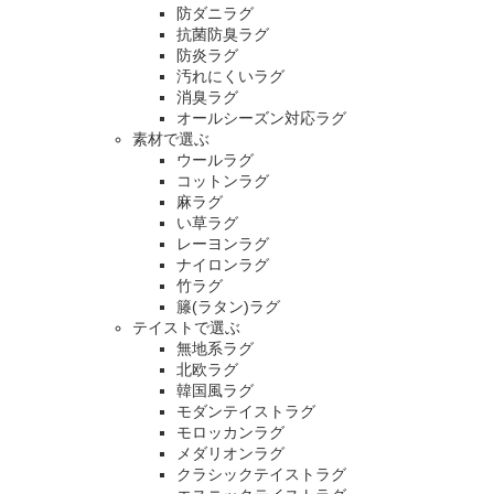
防ダニラグ
抗菌防臭ラグ
防炎ラグ
汚れにくいラグ
消臭ラグ
オールシーズン対応ラグ
素材で選ぶ
ウールラグ
コットンラグ
麻ラグ
い草ラグ
レーヨンラグ
ナイロンラグ
竹ラグ
籐(ラタン)ラグ
テイストで選ぶ
無地系ラグ
北欧ラグ
韓国風ラグ
モダンテイストラグ
モロッカンラグ
メダリオンラグ
クラシックテイストラグ