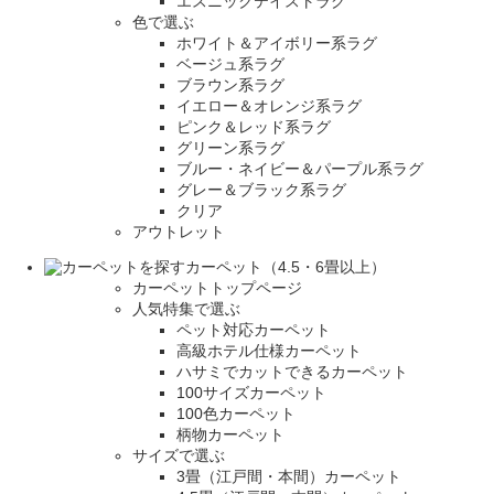
エスニックテイストラグ
色で選ぶ
ホワイト＆アイボリー系ラグ
ベージュ系ラグ
ブラウン系ラグ
イエロー＆オレンジ系ラグ
ピンク＆レッド系ラグ
グリーン系ラグ
ブルー・ネイビー＆パープル系ラグ
グレー＆ブラック系ラグ
クリア
アウトレット
カーペット（4.5・6畳以上）
カーペットトップページ
人気特集で選ぶ
ペット対応カーペット
高級ホテル仕様カーペット
ハサミでカットできるカーペット
100サイズカーペット
100色カーペット
柄物カーペット
サイズで選ぶ
3畳（江戸間・本間）カーペット