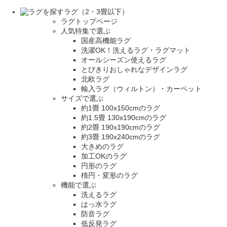
ラグ（2・3畳以下）
ラグトップページ
人気特集で選ぶ
国産高機能ラグ
洗濯OK！洗えるラグ・ラグマット
オールシーズン使えるラグ
とびきりおしゃれなデザインラグ
北欧ラグ
輸入ラグ（ウィルトン）・カーペット
サイズで選ぶ
約1畳 100x150cmのラグ
約1.5畳 130x190cmのラグ
約2畳 190x190cmのラグ
約3畳 190x240cmのラグ
大きめのラグ
加工OKのラグ
円形のラグ
楕円・変形のラグ
機能で選ぶ
洗えるラグ
はっ水ラグ
防音ラグ
低反発ラグ