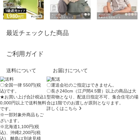
最近チェックした商品
ご利用ガイド
送料について
お届けについて
〇全国一律 550円(税
〇運送会社のご指定はできません。
込)です。
〇長さ240cm（江戸間4.5畳）以上の商品は大
★お買い上げ合計税込1
型荷物となり、
配送日指定不可
、集合住宅の場
0,000円以上で送料無料
合は
1階でのお渡し
が原則となります。
詳しくはこちら
です。
※一部対象外商品もご
ざいます。
※北海道1,100円(税
込)、沖縄2,200円(税
込)、離島は別途見積