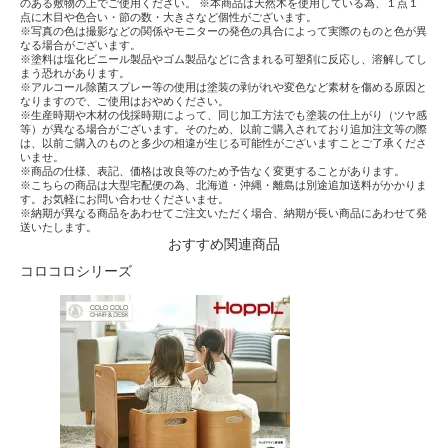
のある敷物の上でご使用ください。 ※本商品は天然木を使用している為、１点１
点に木目や色合い・節の数・大きさなど個性がございます。
※写真の色は撮影などの関係やモニターの発色の具合によって実際のものと色が異
なる場合がございます。
※塗料は塩化ビニール製品やゴム製品などに含まれる可塑剤に反応し、溶解してし
まう恐れがあります。
※アルコール除菌スプレー等の使用は塗装の剥がれや変色など素材を傷める原因と
なりますので、ご使用はおやめください。
※生産時期や木材の伐採時期によって、同じ加工方法でも塗装の仕上がり（ツヤ感
等）が異なる場合がございます。そのため、以前ご購入されており追加注文等の際
は、以前ご購入のものと多少の相違が生じる可能性がございますことご了承くださ
いませ。
※商品の仕様、表記、価格は改良等のため予告なく変更することがあります。
※こちらの商品は大型宅配便の為、北海道・沖縄・離島は別途追加送料がかかりま
す。お気軽にお問い合わせくださいませ。
※納期が異なる商品をあわせてご注文いただく場合、納期が長い商品にあわせて発
送いたします。
おすすめ関連商品
コロコロシリーズ