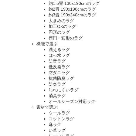
約1.5畳 130x190cmのラグ
約2畳 190x190cmのラグ
約3畳 190x240cmのラグ
大きめのラグ
加工OKのラグ
円形のラグ
楕円・変形のラグ
機能で選ぶ
洗えるラグ
はっ水ラグ
防音ラグ
低反発ラグ
防ダニラグ
抗菌防臭ラグ
防炎ラグ
汚れにくいラグ
消臭ラグ
オールシーズン対応ラグ
素材で選ぶ
ウールラグ
コットンラグ
麻ラグ
い草ラグ