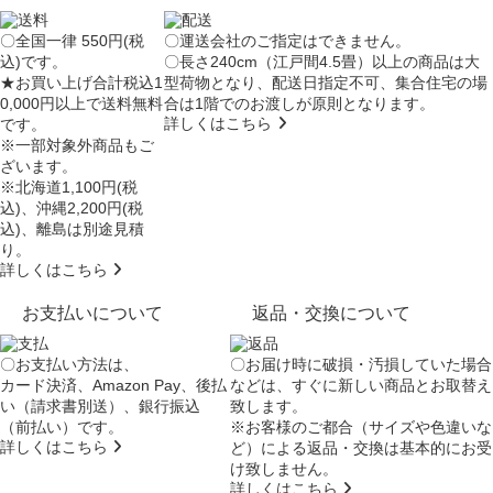
〇全国一律 550円(税
〇運送会社のご指定はできません。
込)です。
〇長さ240cm（江戸間4.5畳）以上の商品は大
★お買い上げ合計税込1
型荷物となり、
配送日指定不可
、集合住宅の場
0,000円以上で送料無料
合は
1階でのお渡し
が原則となります。
詳しくはこちら
です。
※一部対象外商品もご
ざいます。
※北海道1,100円(税
込)、沖縄2,200円(税
込)、離島は別途見積
り。
詳しくはこちら
お支払いについて
返品・交換について
〇お支払い方法は、
〇お届け時に破損・汚損していた場合
カード決済、Amazon Pay、後払
などは、すぐに新しい商品とお取替え
い（請求書別送）、銀行振込
致します。
（前払い）です。
※お客様のご都合（サイズや色違いな
詳しくはこちら
ど）による返品・交換は基本的にお受
け致しません。
詳しくはこちら