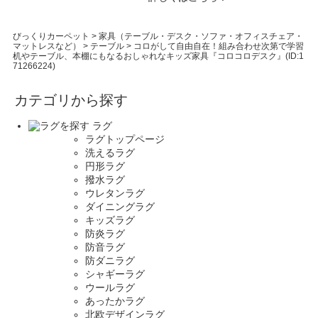
びっくりカーペット
>
家具（テーブル・デスク・ソファ・オフィスチェア・
マットレスなど）
>
テーブル
>
コロがして自由自在！組み合わせ次第で学習
机やテーブル、本棚にもなるおしゃれなキッズ家具『コロコロデスク』(ID:1
71266224)
カテゴリから探す
ラグ
ラグトップページ
洗えるラグ
円形ラグ
撥水ラグ
ウレタンラグ
ダイニングラグ
キッズラグ
防炎ラグ
防音ラグ
防ダニラグ
シャギーラグ
ウールラグ
あったかラグ
北欧デザインラグ