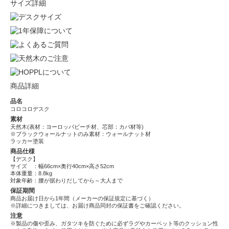
サイズ詳細
商品詳細
品名
コロコロデスク
素材
天然木(表材：ヨーロッパビーチ材、芯部：カバ材等)
※ブラックウォールナットのみ素材：ウォールナット材
ラッカー塗装
商品仕様
【デスク】
サイズ ：幅66cm×奥行40cm×高さ52cm
本体重量：8.8kg
対象年齢：腰が据わりだしてから～大人まで
保証期間
商品お届け日から1年間（メーカーの保証規定に基づく）
※詳細につきましては、お届け商品同封の保証書をご確認ください。
注意
※製品の傷や歪み、ガタツキを防ぐために必ずラグやカーペット等のクッション性