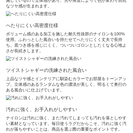
施しているので立体感があり、光や角度によって色が変わり自然
なツヤ感が生まれます。
へたりにくい高密度仕様
ボリューム感のある加工を施した耐久性抜群のナイロンを100%
使用。ふわっとした風合いを持たせてへたりにくく丈夫で長持
ち。底つき感を感じにくく、ついついゴロンとしたくなる心地よ
さが長続きします。
ツイストシャギーの洗練された風合い
上品なツヤ感とインテリアに馴染むカラーでお部屋をトーンアッ
プ。立体感のあるランダムな色の濃淡が美しく、明るくて奥行の
ある風合いに仕上げています。
汚れに強く、お手入れがしやすい
ナイロンは汚れに強く、また汚れてしまっても汚れを落としやす
い素材となっています。毎日使うラグだからこそ、汚れに強く汚
れが落ちやすいことは、商品を選ぶ際の重要なポイントです。