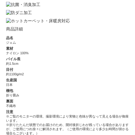
商品詳細
品名
ジェム
素材
ナイロン 100%
パイル長
約1.5cm
目付
約1100g/m2
生産国
日本
梱包
折り畳み
裏面
不織布
注意
※ご覧のモニターの環境、撮影環境により実物と色味が異なって見える場合が御座
います。
※折りたたんだ状態でのお届けのため、開封後折じわが残っている場合があります
が、ご使用につれ徐々に解消されます。（ご使用の環境により多少お時間が掛かる
場合もございます。）