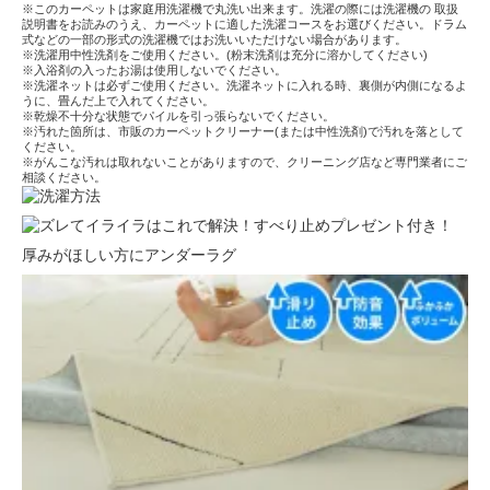
※このカーペットは家庭用洗濯機で丸洗い出来ます。洗濯の際には洗濯機の 取扱
説明書をお読みのうえ、カーペットに適した洗濯コースをお選びください。ドラム
式などの一部の形式の洗濯機ではお洗いいただけない場合があります。
※洗濯用中性洗剤をご使用ください。(粉末洗剤は充分に溶かしてください)
※入浴剤の入ったお湯は使用しないでください。
※洗濯ネットは必ずご使用ください。洗濯ネットに入れる時、裏側が内側になるよ
うに、畳んだ上で入れてください。
※乾燥不十分な状態でパイルを引っ張らないでください。
※汚れた箇所は、市販のカーペットクリーナー(または中性洗剤)で汚れを落として
ください。
※がんこな汚れは取れないことがありますので、クリーニング店など専門業者にご
相談ください。
厚みがほしい方にアンダーラグ