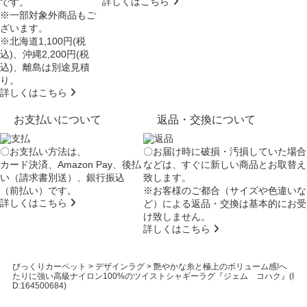
詳しくはこちら
です。
※一部対象外商品もご
ざいます。
※北海道1,100円(税
込)、沖縄2,200円(税
込)、離島は別途見積
り。
詳しくはこちら
お支払いについて
返品・交換について
〇お支払い方法は、
〇お届け時に破損・汚損していた場合
カード決済、Amazon Pay、後払
などは、すぐに新しい商品とお取替え
い（請求書別送）、銀行振込
致します。
（前払い）です。
※お客様のご都合（サイズや色違いな
詳しくはこちら
ど）による返品・交換は基本的にお受
け致しません。
詳しくはこちら
びっくりカーペット
>
デザインラグ
>
艶やかな糸と極上のボリューム感!へ
たりに強い高級ナイロン100%のツイストシャギーラグ『ジェム コハク』(I
D:164500684)