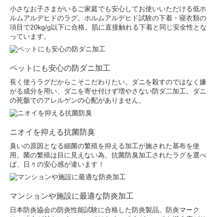
小さなお子さまがいるご家庭でも安心してお使いいただける低ホ
ルムアルデヒドのラグ。ホルムアルデヒド試験の下着・寝衣類の
項目で20kg/g以下に合格。肌に直接触れる下着と同じ安全性とな
っています。
ペットにも安心の防ダニ加工
長く使うラグだからこそこだわりたい。ダニを殺すのではなく嫌
がる成分を用い、ダニを寄せ付けず増やさない防ダ二加工。ダニ
の死骸でのアレルゲンの心配がありません。
ニオイを抑える抗菌防臭
臭いの原因となる細菌の繁殖を抑える加工が施された基布を使
用。菌の繁殖は目に見えない為、抗菌防臭加工されたラグを選べ
ば、日々の安心感が違います！
マンションや施設に最適な防炎加工
日本防炎協会の防炎性能試験に合格した防炎製品。防炎マーク