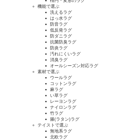
楕円・変形のラグ
機能で選ぶ
洗えるラグ
はっ水ラグ
防音ラグ
低反発ラグ
防ダニラグ
抗菌防臭ラグ
防炎ラグ
汚れにくいラグ
消臭ラグ
オールシーズン対応ラグ
素材で選ぶ
ウールラグ
コットンラグ
麻ラグ
い草ラグ
レーヨンラグ
ナイロンラグ
竹ラグ
籐(ラタン)ラグ
テイストで選ぶ
無地系ラグ
北欧ラグ