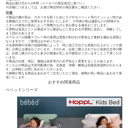
商品お届け日から1年間（メーカーの保証規定に基づく）
※詳細につきましては、お届け商品同封の保証書をご確認ください。
注意
※製品の傷や歪み、ガタツキを防ぐためにラグやカーペット等のクッション性のあ
る敷物の上でのご使用をおすすめいたします。 ※写真の色は撮影などの関係やモ
ニターの発色の具合によって実際のものと色が異なる場合がございます。
※塗料は塩化ビニール製品やゴム製品などに含まれる可塑剤に反応し、溶解してし
まう恐れがあります。
※アルコール除菌スプレー等の使用は塗装の剥がれや変色など素材を傷める原因と
なりますので、ご使用はおやめください。
※生産時期や木材の伐採時期によって、同じ加工方法でも塗装の仕上がり（ツヤ感
等）が異なる場合がございます。そのため、以前ご購入されており追加注文等の際
は、以前ご購入のものと多少の相違が生じる可能性がございますことご了承くださ
いませ。
※商品の仕様、表記、価格は改良等のため予告なく変更することがあります。
※こちらの商品は大型宅配便の為、北海道・沖縄・離島は別途追加送料がかかりま
す。お気軽にお問い合わせくださいませ。
※納期が異なる商品をあわせてご注文いただく場合、納期が長い商品にあわせて発
送いたします。
おすすめ関連商品
ベベッドシリーズ