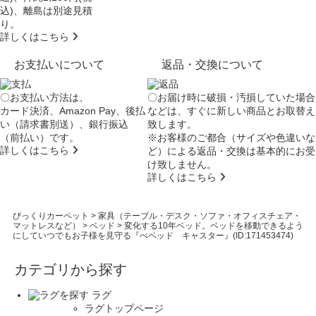
込)、離島は別途見積
り。
詳しくはこちら
お支払いについて
返品・交換について
〇お支払い方法は、
〇お届け時に破損・汚損していた場合
カード決済、Amazon Pay、後払
などは、すぐに新しい商品とお取替え
い（請求書別送）、銀行振込
致します。
（前払い）です。
※お客様のご都合（サイズや色違いな
詳しくはこちら
ど）による返品・交換は基本的にお受
け致しません。
詳しくはこちら
びっくりカーペット
>
家具（テーブル・デスク・ソファ・オフィスチェア・
マットレスなど）
>
ベッド
>
変化する10年ベッド。ベッドを移動できるよう
にしていつでもお子様を見守る『べベッド キャスター』(ID:171453474)
カテゴリから探す
ラグ
ラグトップページ