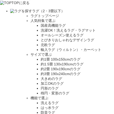
TOPに戻る
ラグ（2・3畳以下）
ラグトップページ
人気特集で選ぶ
国産高機能ラグ
洗濯OK！洗えるラグ・ラグマット
オールシーズン使えるラグ
とびきりおしゃれなデザインラグ
北欧ラグ
輸入ラグ（ウィルトン）・カーペット
サイズで選ぶ
約1畳 100x150cmのラグ
約1.5畳 130x190cmのラグ
約2畳 190x190cmのラグ
約3畳 190x240cmのラグ
大きめのラグ
加工OKのラグ
円形のラグ
楕円・変形のラグ
機能で選ぶ
洗えるラグ
はっ水ラグ
防音ラグ