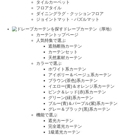
タイルカーペット
フロアタイル
ダイニングラグ・クッションフロア
ジョイントマット・パズルマット
ドレープカーテン（厚地）
カーテントップページ
人気特集で選ぶ
遮熱断熱カーテン
カーテンセット
天然素材カーテン
カラーで選ぶ
ホワイト系カーテン
アイボリー＆ベージュ系カーテン
ブラウン(茶色)系カーテン
イエロー(黄)＆オレンジ系カーテン
ピンク＆レッド(赤)系カーテン
グリーン(緑)系カーテン
ブルー(青)＆パープル(紫)系カーテン
グレー＆ブラック(黒)系カーテン
機能で選ぶ
遮光カーテン
完全遮光カーテン
1級遮光カーテン