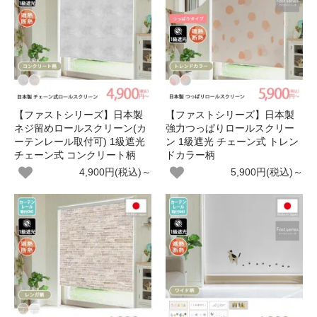
【ファストシリーズ】日本製
【ファストシリーズ】日本製
ネジ留めロールスクリーン(カ
強力つっぱりロールスクリー
ーテンレール取付可) 1級遮光
ン 1級遮光 チェーン式 トレン
チェーン式 コンクリート柄
ドカラー柄
4,900円(税込)～
5,900円(税込)～