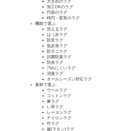
大きめのラグ
加工OKのラグ
円形のラグ
楕円・変形のラグ
機能で選ぶ
洗えるラグ
はっ水ラグ
防音ラグ
低反発ラグ
防ダニラグ
抗菌防臭ラグ
防炎ラグ
汚れにくいラグ
消臭ラグ
オールシーズン対応ラグ
素材で選ぶ
ウールラグ
コットンラグ
麻ラグ
い草ラグ
レーヨンラグ
ナイロンラグ
竹ラグ
籐(ラタン)ラグ