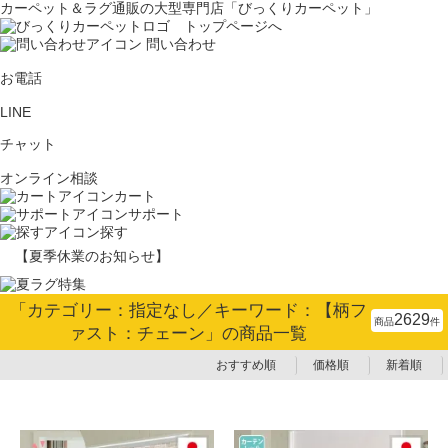
カーペット＆ラグ通販の大型専門店「びっくりカーペット」
問い合わせ
お電話
LINE
チャット
オンライン相談
カート
サポート
探す
【夏季休業のお知らせ】
「カテゴリー：指定なし／キーワード：【柄フ
2629
商品
件
ァスト：チェーン」の商品一覧
おすすめ順
価格順
新着順