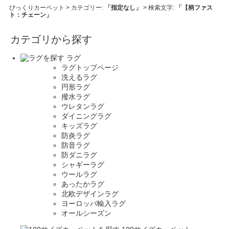
びっくりカーペット
> カテゴリー:
「指定なし」
> 検索文字:
「【柄ファス
ト：チェーン」
カテゴリから探す
ラグ
ラグトップページ
洗えるラグ
円形ラグ
撥水ラグ
ウレタンラグ
ダイニングラグ
キッズラグ
防炎ラグ
防音ラグ
防ダニラグ
シャギーラグ
ウールラグ
あったかラグ
北欧デザインラグ
ヨーロッパ輸入ラグ
オールシーズン