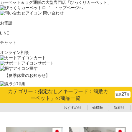
カーペット＆ラグ通販の大型専門店「びっくりカーペット」
問い合わせ
お電話
LINE
チャット
オンライン相談
カート
サポート
探す
【夏季休業のお知らせ】
「カテゴリー：指定なし／キーワード：簡敷カ
27
商品
件
ーペット」の商品一覧
おすすめ順
価格順
新着順