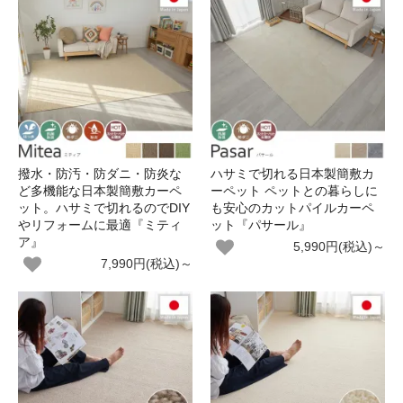
撥水・防汚・防ダニ・防炎な
ハサミで切れる日本製簡敷カ
ど多機能な日本製簡敷カーペ
ーペット ペットとの暮らしに
ット。ハサミで切れるのでDIY
も安心のカットパイルカーペ
やリフォームに最適『ミティ
ット『パサール』
ア』
5,990円(税込)～
7,990円(税込)～