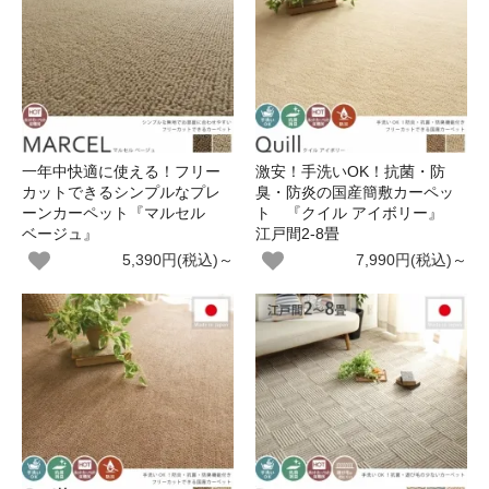
一年中快適に使える！フリー
激安！手洗いOK！抗菌・防
カットできるシンプルなプレ
臭・防炎の国産簡敷カーペッ
ーンカーペット『マルセル
ト 『クイル アイボリー』
ベージュ』
江戸間2-8畳
5,390円(税込)～
7,990円(税込)～