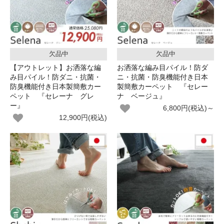
欠品中
欠品中
【アウトレット】お洒落な編
お洒落な編み目パイル！防ダ
み目パイル！防ダニ・抗菌・
ニ・抗菌・防臭機能付き日本
防臭機能付き日本製簡敷カー
製簡敷カーペット 『セレー
ペット 『セレーナ グレ
ナ ベージュ』
ー』
6,800円(税込)～
12,900円(税込)