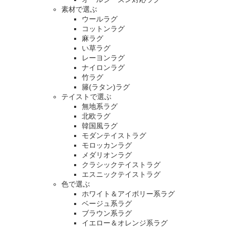
素材で選ぶ
ウールラグ
コットンラグ
麻ラグ
い草ラグ
レーヨンラグ
ナイロンラグ
竹ラグ
籐(ラタン)ラグ
テイストで選ぶ
無地系ラグ
北欧ラグ
韓国風ラグ
モダンテイストラグ
モロッカンラグ
メダリオンラグ
クラシックテイストラグ
エスニックテイストラグ
色で選ぶ
ホワイト＆アイボリー系ラグ
ベージュ系ラグ
ブラウン系ラグ
イエロー＆オレンジ系ラグ