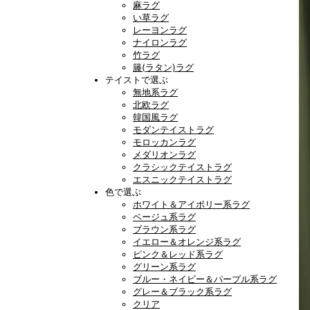
麻ラグ
い草ラグ
レーヨンラグ
ナイロンラグ
竹ラグ
籐(ラタン)ラグ
テイストで選ぶ
無地系ラグ
北欧ラグ
韓国風ラグ
モダンテイストラグ
モロッカンラグ
メダリオンラグ
クラシックテイストラグ
エスニックテイストラグ
色で選ぶ
ホワイト＆アイボリー系ラグ
ベージュ系ラグ
ブラウン系ラグ
イエロー＆オレンジ系ラグ
ピンク＆レッド系ラグ
グリーン系ラグ
ブルー・ネイビー＆パープル系ラグ
グレー＆ブラック系ラグ
クリア