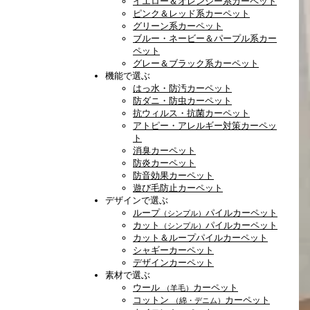
イエロー＆オレンジー系カーペット
ピンク＆レッド系カーペット
グリーン系カーペット
ブルー・ネービー＆パープル系カー
ペット
グレー＆ブラック系カーペット
機能で選ぶ
はっ水・防汚カーペット
防ダニ・防虫カーペット
抗ウィルス・抗菌カーペット
アトピー・アレルギー対策カーペッ
ト
消臭カーペット
防炎カーペット
防音効果カーペット
遊び毛防止カーペット
デザインで選ぶ
ループ
パイルカーペット
（シンプル）
カット
パイルカーペット
（シンプル）
カット＆ループパイルカーペット
シャギーカーペット
デザインカーペット
素材で選ぶ
ウール
カーペット
（羊毛）
コットン
カーペット
（綿・デニム）