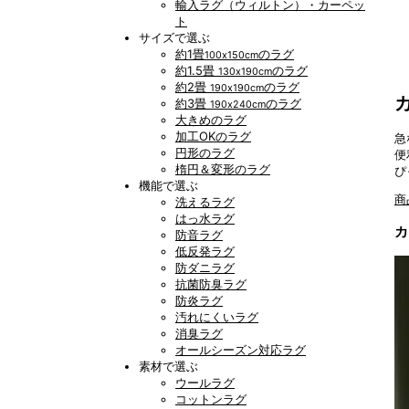
輸入ラグ（ウィルトン）・カーペッ
ト
サイズで選ぶ
約1畳
のラグ
100x150cm
約1.5畳
のラグ
130x190cm
約2畳
のラグ
190x190cm
約3畳
のラグ
190x240cm
大きめのラグ
加工OKのラグ
急
円形のラグ
便
楕円＆変形のラグ
ぴ
機能で選ぶ
商
洗えるラグ
はっ水ラグ
カ
防音ラグ
低反発ラグ
防ダニラグ
抗菌防臭ラグ
防炎ラグ
汚れにくいラグ
消臭ラグ
オールシーズン対応ラグ
素材で選ぶ
ウールラグ
コットンラグ