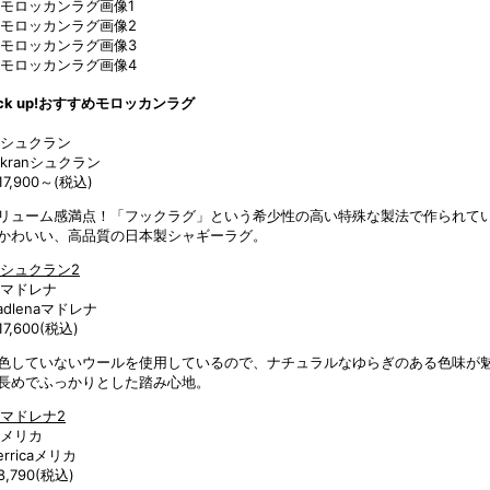
ck up!
おすすめモロッカンラグ
kran
シュクラン
17,900～
(税込)
リューム感満点！「フックラグ」という希少性の高い特殊な製法で作られて
かわいい、高品質の日本製シャギーラグ。
dlena
マドレナ
7,600
(税込)
色していないウールを使用しているので、ナチュラルなゆらぎのある色味が
長めでふっかりとした踏み心地。
rrica
メリカ
,790
(税込)