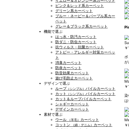
イエロー＆オレンジー系カーペット
ピンク＆レッド系カーペット
グリーン系カーペット
ブルー・ネービー＆パープル系カー
ペット
グレー＆ブラック系カーペット
Pi
機能で選ぶ
はっ水・防汚カーペット
防ダニ・防虫カーペット
Su
抗ウィルス・抗菌カーペット
￥
アトピー・アレルギー対策カーペッ
ボ
ト
が
消臭カーペット
防炎カーペット
防音効果カーペット
遊び毛防止カーペット
Ma
デザインで選ぶ
￥1
ループ
パイルカーペット
（シンプル）
カット
パイルカーペット
（シンプル）
染
カット＆ループパイルカーペット
は
シャギーカーペット
デザインカーペット
素材で選ぶ
ウール
カーペット
Me
（羊毛）
コットン
カーペット
￥8
（綿・デニム）