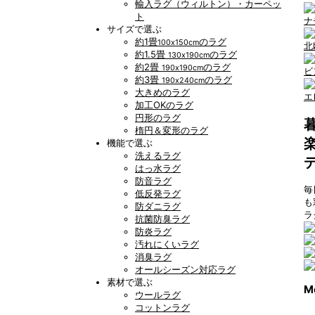
輸入ラグ（ウィルトン）・カーペッ
ト
ナ
サイズで選ぶ
約1畳
のラグ
100x150cm
北
約1.5畳
のラグ
130x190cm
約2畳
のラグ
190x190cm
ビ
約3畳
のラグ
190x240cm
大きめのラグ
エ
加工OKのラグ
円形のラグ
楕円＆変形のラグ
機能で選ぶ
洗えるラグ
はっ水ラグ
防音ラグ
毎
低反発ラグ
も
防ダニラグ
ラ
抗菌防臭ラグ
防炎ラグ
汚れにくいラグ
消臭ラグ
オールシーズン対応ラグ
素材で選ぶ
M
ウールラグ
コットンラグ