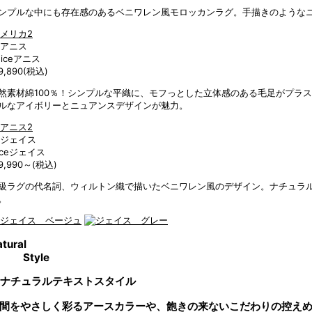
ンプルな中にも存在感のあるベニワレン風モロッカンラグ。手描きのような
ice
アニス
9,890
(税込)
然素材綿100％！シンプルな平織に、モフっとした立体感のある毛足がプラ
ルなアイボリーとニュアンスデザインが魅力。
ce
ジェイス
9,990～
(税込)
級ラグの代名詞、ウィルトン織で描いたベニワレン風のデザイン。ナチュラ
。
tural
Style
スタイル
間をやさしく彩るアースカラーや、飽きの来ないこだわりの控え