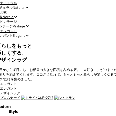
チュラル
Natural
欧
Nordic
ンテージ
Vintage
レガント
Elegant
暮らしをもっと
楽しくする、
デザインラグ
日かならず目にし、お部屋の大きな面積を占める床。「大好き！」がつまった
彩りを添えてくれます。ココさえ見れば、もっともっと暮らしが楽しくなるラ
グ"だけを集めました。
odern
Style