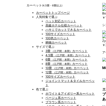
カーペット
(4.5畳・6畳以上)
カーペットトップページ
Bo
人気特集で選ぶ
￥1
ペット対応カーペット
シ
高級ホテル仕様カーペット
ハサミでカットできるカーペット
100サイズカーペット
100色カーペット
Zy
柄物カーペット
￥
サイズで選ぶ
3畳
カーペット
（江戸間・本間）
ア
4.5畳
カーペット
（江戸間・本間）
6畳
カーペット
（江戸間・本間）
8畳
カーペット
（江戸間・本間）
M
10畳
カーペット
（江戸間・本間）
12畳
カーペット
（江戸間・本間）
100サイズカーペット
ジョイントマット＆タイルカーペッ
ト
エ
色で選ぶ
ホワイト＆アイボリー系カーペット
ブ
ベージュ系カーペット
あ
ブラウン系カーペット