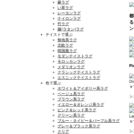
麻ラグ
い草ラグ
レーヨンラグ
都
ナイロンラグ
る
竹ラグ
ン
籐(ラタン)ラグ
テイストで選ぶ
無地系ラグ
北欧ラグ
韓国風ラグ
モダンテイストラグ
モロッカンラグ
Pi
メダリオンラグ
クラシックテイストラグ
エスニックテイストラグ
Div
色で選ぶ
￥1
ホワイト＆アイボリー系ラグ
ベージュ系ラグ
シ
ブラウン系ラグ
イエロー＆オレンジ系ラグ
ピンク＆レッド系ラグ
グリーン系ラグ
La
ブルー・ネイビー＆パープル系ラグ
￥1
グレー＆ブラック系ラグ
シ
クリア