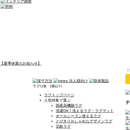
【夏季休業のお知らせ】
ラグ
(2畳・3畳以下)
ラグトップページ
人気特集で選ぶ
テ
国産高機能ラグ
洗濯OK！洗えるラグ・ラグマット
オールシーズン使えるラグ
モ
とびきりおしゃれなデザインラグ
北欧ラグ
モ