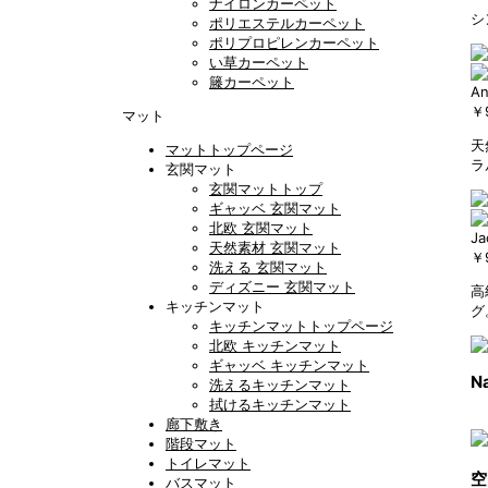
ナイロンカーペット
シ
ポリエステルカーペット
ポリプロピレンカーペット
い草カーペット
籐カーペット
An
￥
マット
天
マットトップページ
ラ
玄関マット
玄関マットトップ
ギャッベ 玄関マット
北欧 玄関マット
Ja
天然素材 玄関マット
￥
洗える 玄関マット
ディズニー 玄関マット
高
キッチンマット
グ
キッチンマットトップページ
北欧 キッチンマット
ギャッベ キッチンマット
Na
洗えるキッチンマット
拭けるキッチンマット
廊下敷き
階段マット
トイレマット
空
バスマット