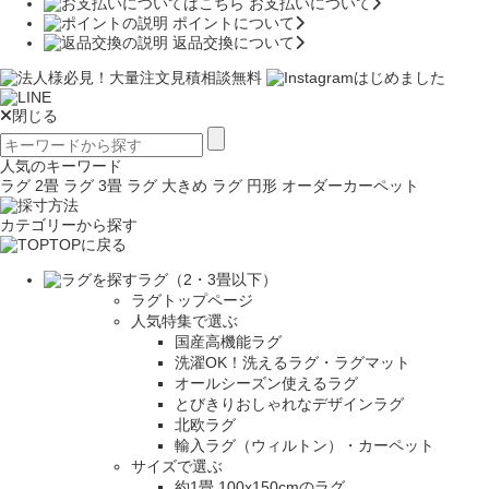
お支払いについて
ポイントについて
返品交換について
閉じる
人気のキーワード
ラグ 2畳
ラグ 3畳
ラグ 大きめ
ラグ 円形
オーダーカーペット
カテゴリーから探す
TOPに戻る
ラグ（2・3畳以下）
ラグトップページ
人気特集で選ぶ
国産高機能ラグ
洗濯OK！洗えるラグ・ラグマット
オールシーズン使えるラグ
とびきりおしゃれなデザインラグ
北欧ラグ
輸入ラグ（ウィルトン）・カーペット
サイズで選ぶ
約1畳 100x150cmのラグ