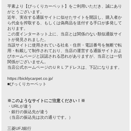
平素より【びっくりカーペット】をご利用いただき、誠にあり
がとうございます。
近年、実在する通販サイトに似せたサイトを開設し、購入者か
ら代金を搾取する、もしくは偽商品を送付する手口が多発して
おります。
この度インターネット上に、当店とは関係のない類似通販サイ
トが発見されました。
当該サイトに使用されている社名・住所・電話番号を無断で転
用・転載して制作されており、当店の運営する通販サイトおよ
びホームページと誤認される恐れがありますが、当店とは一切
関係がございません。
当店公式ホームページのＵＲＬアドレスは、下記になります。
https://bicklycarpet.co.jp/
■びっくりカーペット
※このようなサイトにご注意ください！※
・URLが違う
・銀行の振込先が違う
（当店の振込先は次の通りです。）
三菱UFJ銀行