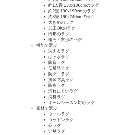
約1.5畳 130x190cmのラグ
約2畳 190x190cmのラグ
約3畳 190x240cmのラグ
大きめのラグ
加工OKのラグ
円形のラグ
楕円・変形のラグ
機能で選ぶ
洗えるラグ
はっ水ラグ
防音ラグ
低反発ラグ
防ダニラグ
抗菌防臭ラグ
防炎ラグ
汚れにくいラグ
消臭ラグ
オールシーズン対応ラグ
素材で選ぶ
ウールラグ
コットンラグ
麻ラグ
い草ラグ