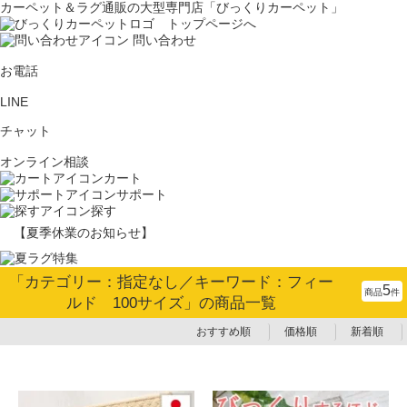
カーペット＆ラグ通販の大型専門店「びっくりカーペット」
問い合わせ
お電話
LINE
チャット
オンライン相談
カート
サポート
探す
【夏季休業のお知らせ】
「カテゴリー：指定なし／キーワード：フィー
5
商品
件
ルド 100サイズ」の商品一覧
おすすめ順
価格順
新着順