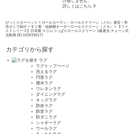
け致しません。
詳しくはこちら
びっくりカーペット
>
ロールカーテン・ロールスクリーン（メカ）激安！有
吉ゼミで紹介
>
すぐ着・短納期オーダーロールスクリーン（メカ）
>
【ファ
ストシリーズ】日本製 スリムつっぱりロールスクリーン 1級遮光 チェーン式
北欧柄 (ID:163033617)
カテゴリから探す
ラグ
ラグトップページ
洗えるラグ
円形ラグ
撥水ラグ
ウレタンラグ
ダイニングラグ
キッズラグ
防炎ラグ
防音ラグ
防ダニラグ
シャギーラグ
ウールラグ