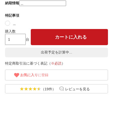
納期情報
特記事項
＿
購入数
カートに入れる
台
出荷予定を計算中...
特定商取引法に基づく表記（
※必読
）
お気に入り
に登録
（19件）
レビューを見る