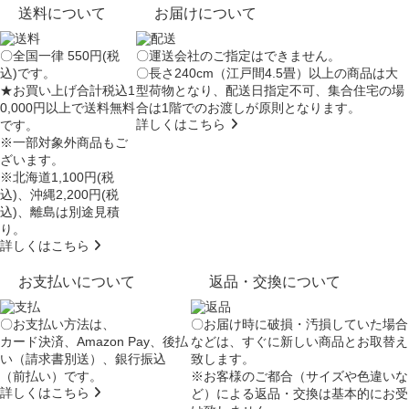
送料について
お届けについて
〇全国一律 550円(税
〇運送会社のご指定はできません。
込)です。
〇長さ240cm（江戸間4.5畳）以上の商品は大
★お買い上げ合計税込1
型荷物となり、
配送日指定不可
、集合住宅の場
0,000円以上で送料無料
合は
1階でのお渡し
が原則となります。
詳しくはこちら
です。
※一部対象外商品もご
ざいます。
※北海道1,100円(税
込)、沖縄2,200円(税
込)、離島は別途見積
り。
詳しくはこちら
お支払いについて
返品・交換について
〇お支払い方法は、
〇お届け時に破損・汚損していた場合
カード決済、Amazon Pay、後払
などは、すぐに新しい商品とお取替え
い（請求書別送）、銀行振込
致します。
（前払い）です。
※お客様のご都合（サイズや色違いな
詳しくはこちら
ど）による返品・交換は基本的にお受