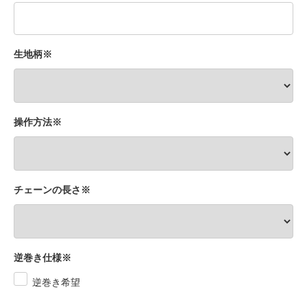
生地柄※
操作方法※
チェーンの長さ※
逆巻き仕様※
逆巻き希望