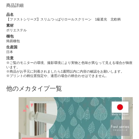
商品詳細
品名
【ファストシリーズ】スリムつっぱりロールスクリーン 1級遮光 北欧柄
素材
ポリエステル
梱包
簡易梱包
生産国
日本
注意
※ご覧のモニターの環境、撮影環境により実物と色味が異なって見える場合が御座
います。
※商品がお手元に到着されましたら1週間以内に内容の確認をお願いします。
※プリントの柄位置指定や、連窓の場合の柄合わせはできません。
他のメカタイプ一覧