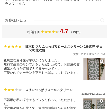
ラスフィルム。
お客様レビュー
4.7
総合評価
（19件）
日本製 スリムつっぱりロールスクリーン 1級遮光 チェ
ーン式 北欧柄
女性
2026/03/12 16:37:54
殺風景なお部屋が華やかになりました。
無料で生地のサンプルをいただけたので、お部屋の雰
囲気と合うか確認できて良かったです。
可愛いのでカーテンを下ろしっぱなしにしています。
スリムつっぱりロールスクリーン
2026/03/12 16:11:16
不器用な私の採寸でもピッタリ作っていただけまし
た。
北欧風の柄が可愛くて、家族やお客様からも好評でし