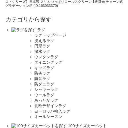
ストシリーズ】日本製 スリムつっぱりロールスクリーン 1級遮光 チェーン式
グラデーション柄 (ID:163033370)
カテゴリから探す
ラグ
ラグトップページ
洗えるラグ
円形ラグ
撥水ラグ
ウレタンラグ
ダイニングラグ
キッズラグ
防炎ラグ
防音ラグ
防ダニラグ
シャギーラグ
ウールラグ
あったかラグ
北欧デザインラグ
ヨーロッパ輸入ラグ
オールシーズン
100サイズカーペット