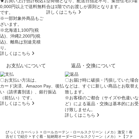
★お買い上げ合計税込1
型荷物となり、
配送日指定不可
、集合住宅の場
0,000円以上で送料無料
合は
1階でのお渡し
が原則となります。
詳しくはこちら
です。
※一部対象外商品もご
ざいます。
※北海道1,100円(税
込)、沖縄2,200円(税
込)、離島は別途見積
り。
詳しくはこちら
お支払いについて
返品・交換について
〇お支払い方法は、
〇お届け時に破損・汚損していた場合
カード決済、Amazon Pay、後払
などは、すぐに新しい商品とお取替え
い（請求書別送）、銀行振込
致します。
（前払い）です。
※お客様のご都合（サイズや色違いな
詳しくはこちら
ど）による返品・交換は基本的にお受
け致しません。
詳しくはこちら
びっくりカーペット
>
ロールカーテン・ロールスクリーン（メカ）激安！有
吉ゼミで紹介
>
すぐ着・短納期オーダーロールスクリーン（メカ）
>
【ファ