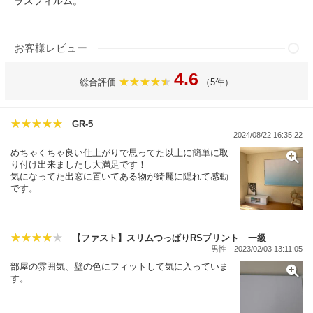
ラスフィルム。
お客様レビュー
4.6
総合評価
（5件）
GR-5
2024/08/22 16:35:22
めちゃくちゃ良い仕上がりで思ってた以上に簡単に取
り付け出来ましたし大満足です！
気になってた出窓に置いてある物が綺麗に隠れて感動
です。
【ファスト】スリムつっぱりRSプリント 一級
男性
2023/02/03 13:11:05
部屋の雰囲気、壁の色にフィットして気に入っていま
す。