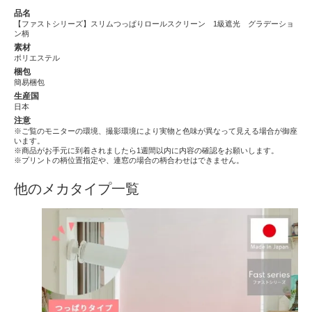
品名
【ファストシリーズ】スリムつっぱりロールスクリーン 1級遮光 グラデーショ
ン柄
素材
ポリエステル
梱包
簡易梱包
生産国
日本
注意
※ご覧のモニターの環境、撮影環境により実物と色味が異なって見える場合が御座
います。
※商品がお手元に到着されましたら1週間以内に内容の確認をお願いします。
※プリントの柄位置指定や、連窓の場合の柄合わせはできません。
他のメカタイプ一覧