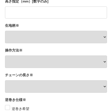
高さ指定（mm）[数字のみ]
生地柄※
操作方法※
チェーンの長さ※
逆巻き仕様※
逆巻き希望