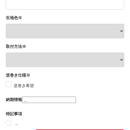
生地色※
取付方法※
逆巻き仕様※
逆巻き希望
納期情報
特記事項
＿