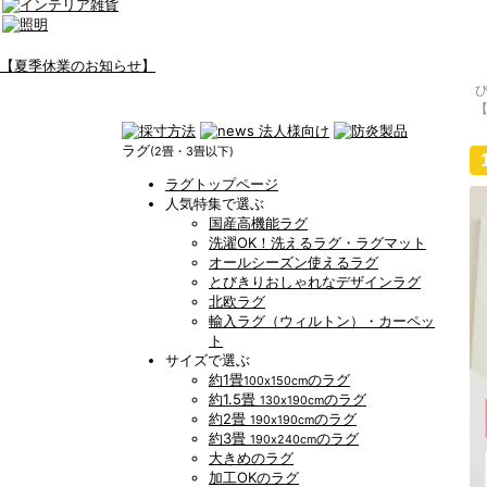
【夏季休業のお知らせ】
ラグ
(2畳・3畳以下)
ラグトップページ
人気特集で選ぶ
国産高機能ラグ
洗濯OK！洗えるラグ・ラグマット
オールシーズン使えるラグ
とびきりおしゃれなデザインラグ
北欧ラグ
輸入ラグ（ウィルトン）・カーペッ
ト
サイズで選ぶ
約1畳
のラグ
100x150cm
約1.5畳
のラグ
130x190cm
約2畳
のラグ
190x190cm
約3畳
のラグ
190x240cm
大きめのラグ
加工OKのラグ