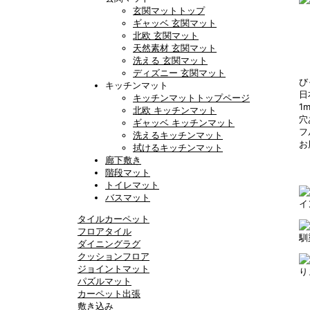
玄関マットトップ
ギャッベ 玄関マット
北欧 玄関マット
天然素材 玄関マット
洗える 玄関マット
ディズニー 玄関マット
び
キッチンマット
日
キッチンマットトップページ
1
北欧 キッチンマット
穴
ギャッベ キッチンマット
フ
洗えるキッチンマット
お
拭けるキッチンマット
廊下敷き
階段マット
トイレマット
バスマット
イ
タイルカーペット
フロアタイル
馴
ダイニングラグ
クッションフロア
ジョイントマット
り
パズルマット
カーペット出張
敷き込み