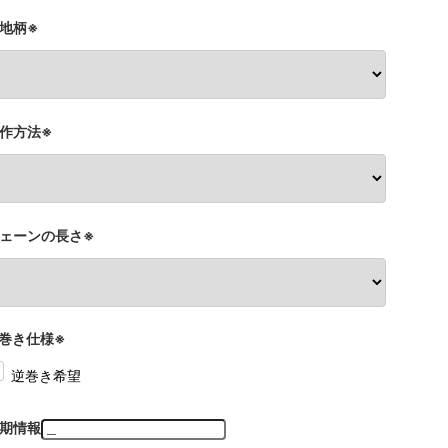
地柄※
作方法※
ェーンの長さ※
巻き仕様※
逆巻き希望
期情報