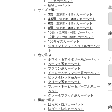
100色カーペット
柄物カーペット
生
サイズで選ぶ
3畳
カーペット
（江戸間・本間）
4.5畳
カーペット
（江戸間・本間）
6畳
カーペット
（江戸間・本間）
8畳
カーペット
（江戸間・本間）
10畳
カーペット
操
（江戸間・本間）
12畳
カーペット
（江戸間・本間）
100サイズカーペット
ジョイントマット＆タイルカーペッ
ト
色で選ぶ
チ
ホワイト＆アイボリー系カーペット
ベージュ系カーペット
ブラウン系カーペット
イエロー＆オレンジー系カーペット
ピンク＆レッド系カーペット
グリーン系カーペット
逆
ブルー・ネービー＆パープル系カー
ペット
グレー＆ブラック系カーペット
機能で選ぶ
はっ水・防汚カーペット
納
防ダニ・防虫カーペット