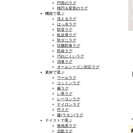
円形のラグ
楕円＆変形のラグ
機能で選ぶ
洗えるラグ
はっ水ラグ
防音ラグ
低反発ラグ
防ダニラグ
抗菌防臭ラグ
防炎ラグ
汚れにくいラグ
消臭ラグ
オールシーズン対応ラグ
素材で選ぶ
ウールラグ
コットンラグ
麻ラグ
い草ラグ
レーヨンラグ
ナイロンラグ
竹ラグ
籐(ラタン)ラグ
テイストで選ぶ
無地系ラグ
北欧ラグ