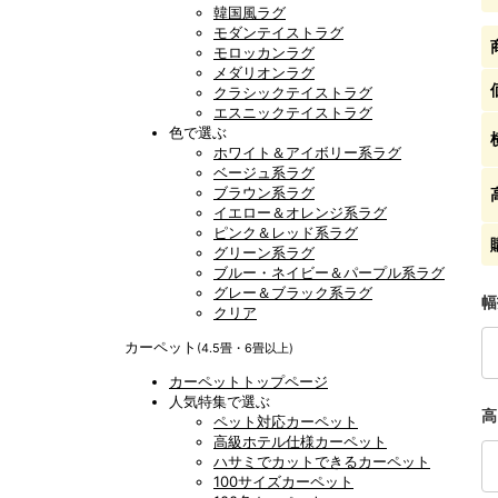
韓国風ラグ
モダンテイストラグ
モロッカンラグ
メダリオンラグ
クラシックテイストラグ
エスニックテイストラグ
色で選ぶ
ホワイト＆アイボリー系ラグ
ベージュ系ラグ
ブラウン系ラグ
イエロー＆オレンジ系ラグ
ピンク＆レッド系ラグ
グリーン系ラグ
ブルー・ネイビー＆パープル系ラグ
グレー＆ブラック系ラグ
幅
クリア
カーペット
(4.5畳・6畳以上)
カーペットトップページ
人気特集で選ぶ
高
ペット対応カーペット
高級ホテル仕様カーペット
ハサミでカットできるカーペット
100サイズカーペット