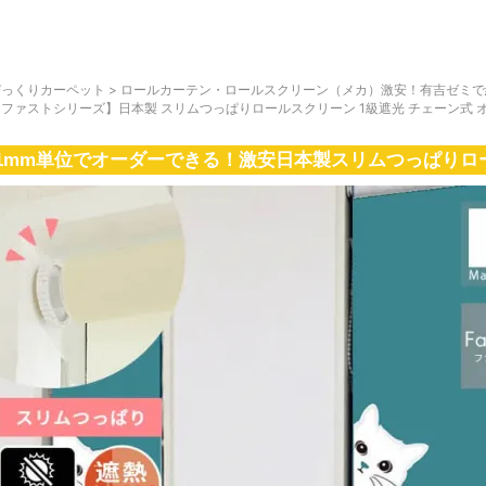
びっくりカーペット
>
ロールカーテン・ロールスクリーン（メカ）激安！有吉ゼミで
【ファストシリーズ】日本製 スリムつっぱりロールスクリーン 1級遮光 チェーン式 
1mm単位でオーダーできる！激安日本製スリムつっぱりロ