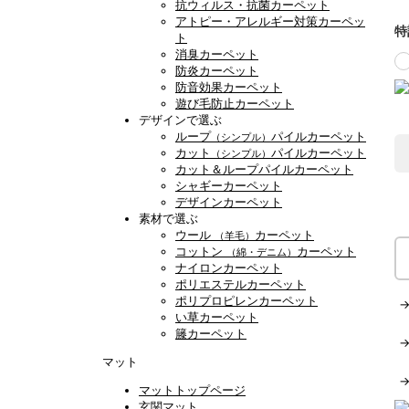
抗ウィルス・抗菌カーペット
アトピー・アレルギー対策カーペッ
特
ト
消臭カーペット
防炎カーペット
防音効果カーペット
遊び毛防止カーペット
デザインで選ぶ
ループ
パイルカーペット
（シンプル）
カット
パイルカーペット
（シンプル）
カット＆ループパイルカーペット
シャギーカーペット
デザインカーペット
素材で選ぶ
ウール
カーペット
（羊毛）
コットン
カーペット
（綿・デニム）
ナイロンカーペット
ポリエステルカーペット
ポリプロピレンカーペット
い草カーペット
籐カーペット
マット
マットトップページ
玄関マット