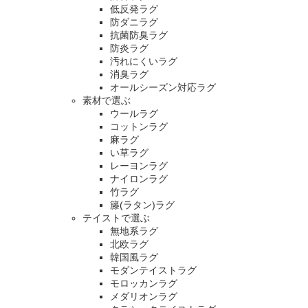
低反発ラグ
防ダニラグ
抗菌防臭ラグ
防炎ラグ
汚れにくいラグ
消臭ラグ
オールシーズン対応ラグ
素材で選ぶ
ウールラグ
コットンラグ
麻ラグ
い草ラグ
レーヨンラグ
ナイロンラグ
竹ラグ
籐(ラタン)ラグ
テイストで選ぶ
無地系ラグ
北欧ラグ
韓国風ラグ
モダンテイストラグ
モロッカンラグ
メダリオンラグ