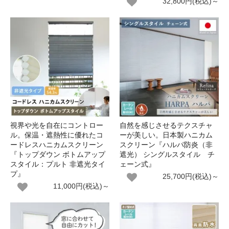
32,800円(税込)～
視界や光を自在にコントロー
自然を感じさせるテクスチャ
ル。保温・遮熱性に優れたコ
ーが美しい。日本製ハニカム
ードレスハニカムスクリーン
スクリーン『ハルパ防炎（非
『トップダウン ボトムアップ
遮光） シングルスタイル チ
スタイル：プルト 非遮光タイ
ェーン式』
プ』
25,700円(税込)～
11,000円(税込)～