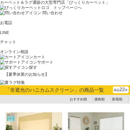
カーペット＆ラグ通販の大型専門店「びっくりカーペット」
問い合わせ
お電話
LINE
チャット
オンライン相談
カート
サポート
探す
【夏季休業のお知らせ】
22
「
非遮光のハニカムスクリーン
」の商品一覧
商品
件
おすすめ順
価格順
新着順