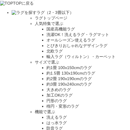
TOPに戻る
ラグ（2・3畳以下）
ラグトップページ
人気特集で選ぶ
国産高機能ラグ
洗濯OK！洗えるラグ・ラグマット
オールシーズン使えるラグ
とびきりおしゃれなデザインラグ
北欧ラグ
輸入ラグ（ウィルトン）・カーペット
サイズで選ぶ
約1畳 100x150cmのラグ
約1.5畳 130x190cmのラグ
約2畳 190x190cmのラグ
約3畳 190x240cmのラグ
大きめのラグ
加工OKのラグ
円形のラグ
楕円・変形のラグ
機能で選ぶ
洗えるラグ
はっ水ラグ
防音ラグ