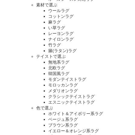
素材で選ぶ
ウールラグ
コットンラグ
麻ラグ
い草ラグ
レーヨンラグ
ナイロンラグ
竹ラグ
籐(ラタン)ラグ
テイストで選ぶ
無地系ラグ
北欧ラグ
韓国風ラグ
モダンテイストラグ
モロッカンラグ
メダリオンラグ
クラシックテイストラグ
エスニックテイストラグ
色で選ぶ
ホワイト＆アイボリー系ラグ
ベージュ系ラグ
ブラウン系ラグ
イエロー＆オレンジ系ラグ