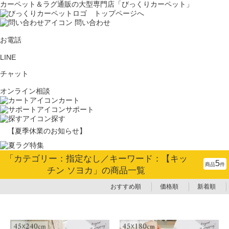
カーペット＆ラグ通販の大型専門店「びっくりカーペット」
問い合わせ
お電話
LINE
チャット
オンライン相談
カート
サポート
探す
【夏季休業のお知らせ】
「カテゴリー：指定なし／キーワード：【キッ
5
商品
件
チン ソヨカ」の商品一覧
おすすめ順
価格順
新着順