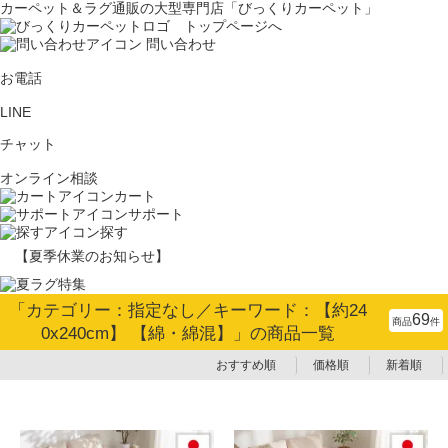
カーペット＆ラグ通販の大型専門店「びっくりカーペット」
問い合わせ
お電話
LINE
チャット
オンライン相談
カート
サポート
探す
【夏季休業のお知らせ】
「カテゴリー：指定なし／キーワード：【約24
69
商品
件
0x240cm】 【綿・綿混】」の商品一覧
おすすめ順
価格順
新着順