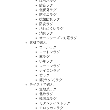
はっ水ラグ
防音ラグ
低反発ラグ
防ダニラグ
抗菌防臭ラグ
防炎ラグ
汚れにくいラグ
消臭ラグ
オールシーズン対応ラグ
素材で選ぶ
ウールラグ
コットンラグ
麻ラグ
い草ラグ
レーヨンラグ
ナイロンラグ
竹ラグ
籐(ラタン)ラグ
テイストで選ぶ
無地系ラグ
北欧ラグ
韓国風ラグ
モダンテイストラグ
モロッカンラグ