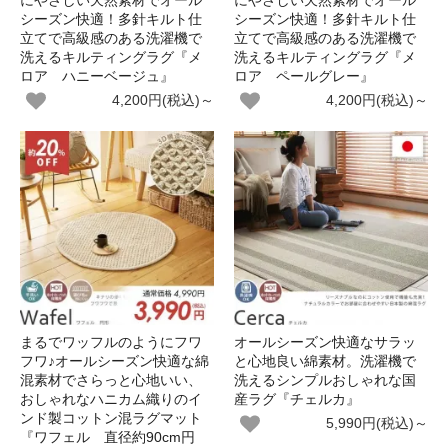
にやさしい天然素材でオール
にやさしい天然素材でオール
シーズン快適！多針キルト仕
シーズン快適！多針キルト仕
立てで高級感のある洗濯機で
立てで高級感のある洗濯機で
洗えるキルティングラグ『メ
洗えるキルティングラグ『メ
ロア ハニーベージュ』
ロア ペールグレー』
4,200円(税込)～
4,200円(税込)～
まるでワッフルのようにフワ
オールシーズン快適なサラッ
フワ♪オールシーズン快適な綿
と心地良い綿素材。洗濯機で
混素材でさらっと心地いい、
洗えるシンプルおしゃれな国
おしゃれなハニカム織りのイ
産ラグ『チェルカ』
ンド製コットン混ラグマット
5,990円(税込)～
『ワフェル 直径約90cm円