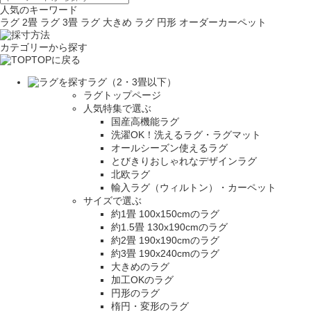
人気のキーワード
ラグ 2畳
ラグ 3畳
ラグ 大きめ
ラグ 円形
オーダーカーペット
カテゴリーから探す
TOPに戻る
ラグ（2・3畳以下）
ラグトップページ
人気特集で選ぶ
国産高機能ラグ
洗濯OK！洗えるラグ・ラグマット
オールシーズン使えるラグ
とびきりおしゃれなデザインラグ
北欧ラグ
輸入ラグ（ウィルトン）・カーペット
サイズで選ぶ
約1畳 100x150cmのラグ
約1.5畳 130x190cmのラグ
約2畳 190x190cmのラグ
約3畳 190x240cmのラグ
大きめのラグ
加工OKのラグ
円形のラグ
楕円・変形のラグ