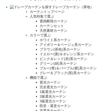
ドレープカーテン（厚地）
カーテントップページ
人気特集で選ぶ
遮熱断熱カーテン
カーテンセット
天然素材カーテン
カラーで選ぶ
ホワイト系カーテン
アイボリー＆ベージュ系カーテン
ブラウン(茶色)系カーテン
イエロー(黄)＆オレンジ系カーテン
ピンク＆レッド(赤)系カーテン
グリーン(緑)系カーテン
ブルー(青)＆パープル(紫)系カーテン
グレー＆ブラック(黒)系カーテン
機能で選ぶ
遮光カーテン
完全遮光カーテン
1級遮光カーテン
2級遮光カーテン
3級遮光カーテン
防音・遮音カーテン
非遮光カーテン