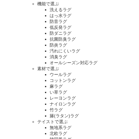
機能で選ぶ
洗えるラグ
はっ水ラグ
防音ラグ
低反発ラグ
防ダニラグ
抗菌防臭ラグ
防炎ラグ
汚れにくいラグ
消臭ラグ
オールシーズン対応ラグ
素材で選ぶ
ウールラグ
コットンラグ
麻ラグ
い草ラグ
レーヨンラグ
ナイロンラグ
竹ラグ
籐(ラタン)ラグ
テイストで選ぶ
無地系ラグ
北欧ラグ