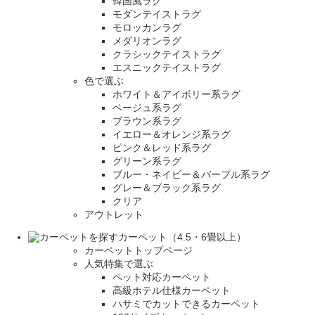
韓国風ラグ
モダンテイストラグ
モロッカンラグ
メダリオンラグ
クラシックテイストラグ
エスニックテイストラグ
色で選ぶ
ホワイト＆アイボリー系ラグ
ベージュ系ラグ
ブラウン系ラグ
イエロー＆オレンジ系ラグ
ピンク＆レッド系ラグ
グリーン系ラグ
ブルー・ネイビー＆パープル系ラグ
グレー＆ブラック系ラグ
クリア
アウトレット
カーペット（4.5・6畳以上）
カーペットトップページ
人気特集で選ぶ
ペット対応カーペット
高級ホテル仕様カーペット
ハサミでカットできるカーペット