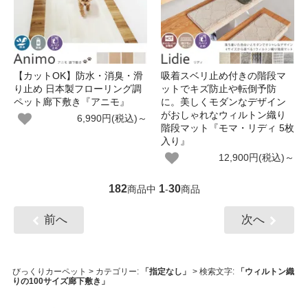
【カットOK】防水・消臭・滑
吸着スベリ止め付きの階段マ
り止め 日本製フローリング調
ットでキズ防止や転倒予防
ペット廊下敷き『アニモ』
に。美しくモダンなデザイン
がおしゃれなウィルトン織り
6,990円(税込)～
階段マット『モマ・リディ 5枚
入り』
12,900円(税込)～
182
1
30
商品中
-
商品
前へ
次へ
びっくりカーペット
> カテゴリー:
「指定なし」
> 検索文字:
「ウィルトン織
りの100サイズ廊下敷き」