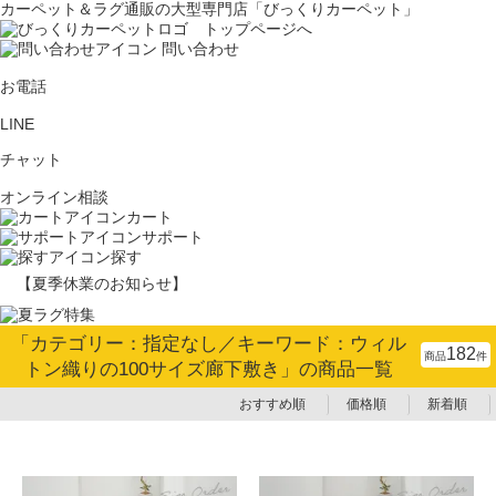
カーペット＆ラグ通販の大型専門店「びっくりカーペット」
問い合わせ
お電話
LINE
チャット
オンライン相談
カート
サポート
探す
【夏季休業のお知らせ】
「カテゴリー：指定なし／キーワード：ウィル
182
商品
件
トン織りの100サイズ廊下敷き」の商品一覧
おすすめ順
価格順
新着順