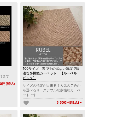
100サイズ 遊び毛の出ない清潔で快
適な多機能カーペット 【ルーベル
けます
ピンク】
0円(税込)
サイズの指定が出来る！人気の７色か
ら選べるリーズナブルな多機能カーペ
ットです
5,500円(税込)～