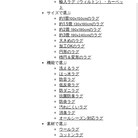
輸入ラグ（ウィルトン）・カーペッ
ト
サイズで選ぶ
約1畳
のラグ
100x150cm
約1.5畳
のラグ
130x190cm
約2畳
のラグ
190x190cm
約3畳
のラグ
190x240cm
大きめのラグ
加工OKのラグ
円形のラグ
楕円＆変形のラグ
機能で選ぶ
洗えるラグ
はっ水ラグ
防音ラグ
低反発ラグ
防ダニラグ
抗菌防臭ラグ
防炎ラグ
汚れにくいラグ
消臭ラグ
オールシーズン対応ラグ
素材で選ぶ
ウールラグ
コットンラグ