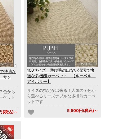
1
100サイズ 遊び毛の出ない清潔で快
潔で快適な
適な多機能カーペット 【ルーベル
 サン
アイボリー】
サイズの指定が出来る！人気の７色か
７色から
ら選べるリーズナブルな多機能カーペ
ーペット
ットです
5,500円(税込)～
0円(税込)～