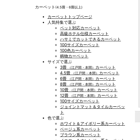
カーペット
(4.5畳・6畳以上)
カーペットトップページ
人気特集で選ぶ
ペット対応カーペット
高級ホテル仕様カーペット
ハサミでカットできるカーペット
100サイズカーペット
100色カーペット
柄物カーペット
サイズで選ぶ
3畳
カーペット
（江戸間・本間）
4.5畳
カーペット
（江戸間・本間）
6畳
カーペット
（江戸間・本間）
8畳
カーペット
（江戸間・本間）
10畳
カーペット
（江戸間・本間）
12畳
カーペット
（江戸間・本間）
100サイズカーペット
ジョイントマット＆タイルカーペッ
ト
色で選ぶ
ホワイト＆アイボリー系カーペット
ベージュ系カーペット
ブラウン系カーペット