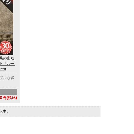
毛の出な
ト「ルー
cm
ブルな多
50円(税込)
を表示中。