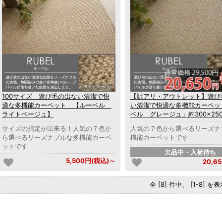
100サイズ 遊び毛の出ない清潔で快
【訳アリ・アウトレット】遊び
適な多機能カーペット 【ルーベル
い清潔で快適な多機能カーペッ
ライトベージュ】
ベル グレージュ」約300×250
サイズの指定が出来る！人気の７色か
人気の７色から選べるリーズナ
ら選べるリーズナブルな多機能カーペ
機能カーペットです
ットです
欠品中・入荷待ち
5,500円(税込)～
20,6
全 [8] 件中、 [1-8] 