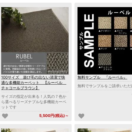
100サイズ 遊び毛の出ない清潔で快
無料サンプル 『ルーベル』
適な多機能カーペット 【ルーベル
無料でサンプルをご請求いただ
チャコールブラウン】
サイズの指定が出来る！人気の７色か
ら選べるリーズナブルな多機能カーペ
ットです
5,500円(税込)～