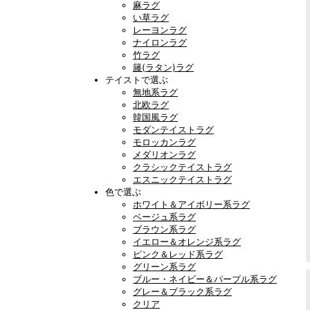
麻ラグ
い草ラグ
レーヨンラグ
ナイロンラグ
竹ラグ
籐(ラタン)ラグ
テイストで選ぶ
無地系ラグ
北欧ラグ
韓国風ラグ
モダンテイストラグ
モロッカンラグ
メダリオンラグ
クラシックテイストラグ
エスニックテイストラグ
色で選ぶ
ホワイト＆アイボリー系ラグ
ベージュ系ラグ
ブラウン系ラグ
イエロー＆オレンジ系ラグ
ピンク＆レッド系ラグ
グリーン系ラグ
ブルー・ネイビー＆パープル系ラグ
グレー＆ブラック系ラグ
クリア