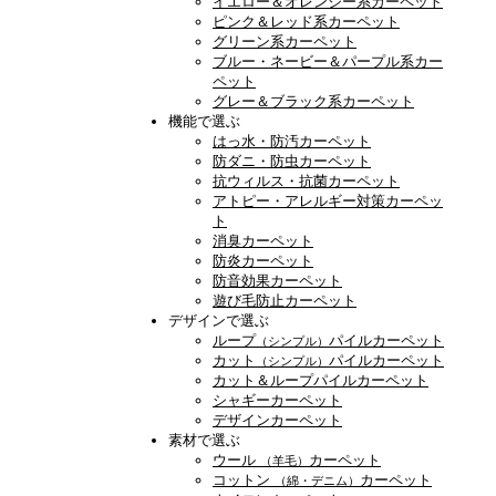
イエロー＆オレンジー系カーペット
ピンク＆レッド系カーペット
グリーン系カーペット
ブルー・ネービー＆パープル系カー
ペット
グレー＆ブラック系カーペット
機能で選ぶ
はっ水・防汚カーペット
防ダニ・防虫カーペット
抗ウィルス・抗菌カーペット
アトピー・アレルギー対策カーペッ
ト
消臭カーペット
防炎カーペット
防音効果カーペット
遊び毛防止カーペット
デザインで選ぶ
ループ
パイルカーペット
（シンプル）
カット
パイルカーペット
（シンプル）
カット＆ループパイルカーペット
シャギーカーペット
デザインカーペット
素材で選ぶ
ウール
カーペット
（羊毛）
コットン
カーペット
（綿・デニム）