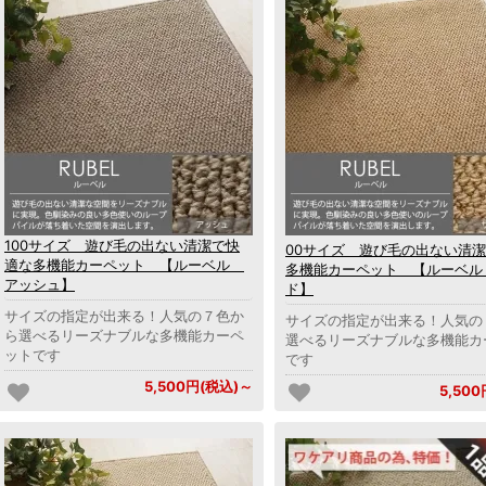
100サイズ 遊び毛の出ない清潔で快
00サイズ 遊び毛の出ない清
適な多機能カーペット 【ルーベル
多機能カーペット 【ルーベル
アッシュ】
ド】
サイズの指定が出来る！人気の７色か
サイズの指定が出来る！人気の
ら選べるリーズナブルな多機能カーペ
選べるリーズナブルな多機能カ
ットです
です
5,500円(税込)～
5,50