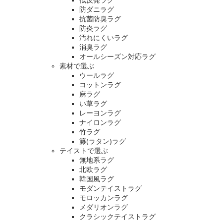
防ダニラグ
抗菌防臭ラグ
防炎ラグ
汚れにくいラグ
消臭ラグ
オールシーズン対応ラグ
素材で選ぶ
ウールラグ
コットンラグ
麻ラグ
い草ラグ
レーヨンラグ
ナイロンラグ
竹ラグ
籐(ラタン)ラグ
テイストで選ぶ
無地系ラグ
北欧ラグ
韓国風ラグ
モダンテイストラグ
モロッカンラグ
メダリオンラグ
クラシックテイストラグ