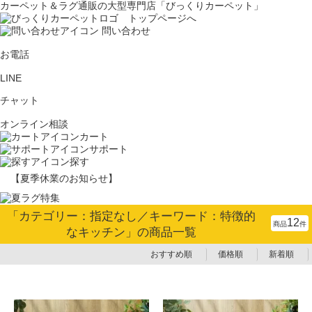
カーペット＆ラグ通販の大型専門店「びっくりカーペット」
問い合わせ
お電話
LINE
チャット
オンライン相談
カート
サポート
探す
【夏季休業のお知らせ】
「カテゴリー：指定なし／キーワード：特徴的
12
商品
件
なキッチン」の商品一覧
おすすめ順
価格順
新着順