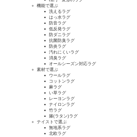
機能で選ぶ
洗えるラグ
はっ水ラグ
防音ラグ
低反発ラグ
防ダニラグ
抗菌防臭ラグ
防炎ラグ
汚れにくいラグ
消臭ラグ
オールシーズン対応ラグ
素材で選ぶ
ウールラグ
コットンラグ
麻ラグ
い草ラグ
レーヨンラグ
ナイロンラグ
竹ラグ
籐(ラタン)ラグ
テイストで選ぶ
無地系ラグ
北欧ラグ