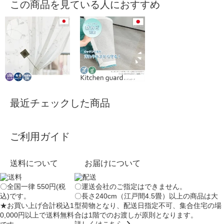
この商品を見ている人におすすめ
最近チェックした商品
ご利用ガイド
送料について
お届けについて
〇全国一律 550円(税
〇運送会社のご指定はできません。
込)です。
〇長さ240cm（江戸間4.5畳）以上の商品は大
★お買い上げ合計税込1
型荷物となり、
配送日指定不可
、集合住宅の場
0,000円以上で送料無料
合は
1階でのお渡し
が原則となります。