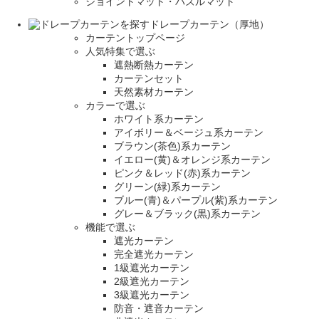
ジョイントマット・パズルマット
ドレープカーテン（厚地）
カーテントップページ
人気特集で選ぶ
遮熱断熱カーテン
カーテンセット
天然素材カーテン
カラーで選ぶ
ホワイト系カーテン
アイボリー＆ベージュ系カーテン
ブラウン(茶色)系カーテン
イエロー(黄)＆オレンジ系カーテン
ピンク＆レッド(赤)系カーテン
グリーン(緑)系カーテン
ブルー(青)＆パープル(紫)系カーテン
グレー＆ブラック(黒)系カーテン
機能で選ぶ
遮光カーテン
完全遮光カーテン
1級遮光カーテン
2級遮光カーテン
3級遮光カーテン
防音・遮音カーテン