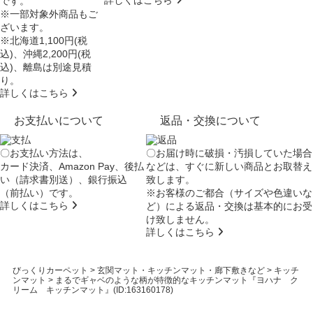
詳しくはこちら
です。
※一部対象外商品もご
ざいます。
※北海道1,100円(税
込)、沖縄2,200円(税
込)、離島は別途見積
り。
詳しくはこちら
お支払いについて
返品・交換について
〇お支払い方法は、
〇お届け時に破損・汚損していた場合
カード決済、Amazon Pay、後払
などは、すぐに新しい商品とお取替え
い（請求書別送）、銀行振込
致します。
（前払い）です。
※お客様のご都合（サイズや色違いな
詳しくはこちら
ど）による返品・交換は基本的にお受
け致しません。
詳しくはこちら
びっくりカーペット
>
玄関マット・キッチンマット・廊下敷きなど
>
キッチ
ンマット
>
まるでギャベのような柄が特徴的なキッチンマット『ヨハナ ク
リーム キッチンマット』(ID:163160178)