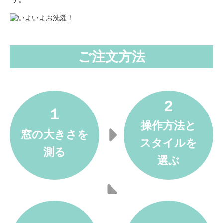
ご注文方法
2
１
操作方法と
窓の大きさを
スタイルを
測る
選ぶ