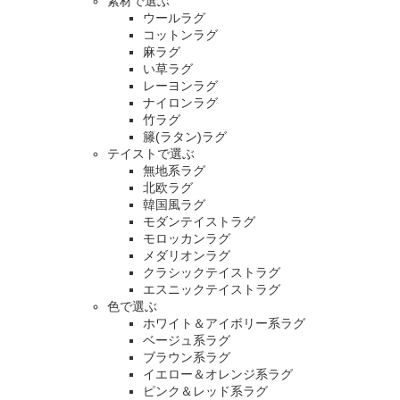
素材で選ぶ
ウールラグ
コットンラグ
麻ラグ
い草ラグ
レーヨンラグ
ナイロンラグ
竹ラグ
籐(ラタン)ラグ
テイストで選ぶ
無地系ラグ
北欧ラグ
韓国風ラグ
モダンテイストラグ
モロッカンラグ
メダリオンラグ
クラシックテイストラグ
エスニックテイストラグ
色で選ぶ
ホワイト＆アイボリー系ラグ
ベージュ系ラグ
ブラウン系ラグ
イエロー＆オレンジ系ラグ
ピンク＆レッド系ラグ