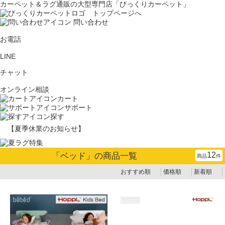
カーペット＆ラグ通販の大型専門店「びっくりカーペット」
問い合わせ
お電話
LINE
チャット
オンライン相談
カート
サポート
探す
【夏季休業のお知らせ】
12
「
ベッド
」の商品一覧
商品
件
おすすめ順
価格順
新着順