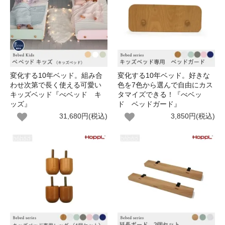
変化する10年ベッド。組み合
変化する10年ベッド。好きな
わせ次第で長く使える可愛い
色を7色から選んで自由にカス
キッズベッド『べベッド キ
タマイズできる！『べベッ
ッズ』
ド ベッドガード』
31,680円(税込)
3,850円(税込)