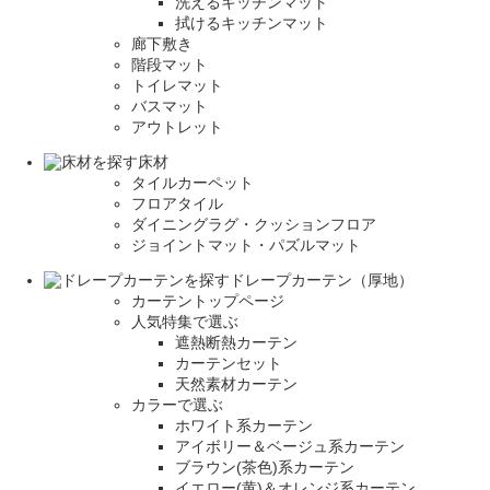
洗えるキッチンマット
拭けるキッチンマット
廊下敷き
階段マット
トイレマット
バスマット
アウトレット
床材
タイルカーペット
フロアタイル
ダイニングラグ・クッションフロア
ジョイントマット・パズルマット
ドレープカーテン（厚地）
カーテントップページ
人気特集で選ぶ
遮熱断熱カーテン
カーテンセット
天然素材カーテン
カラーで選ぶ
ホワイト系カーテン
アイボリー＆ベージュ系カーテン
ブラウン(茶色)系カーテン
イエロー(黄)＆オレンジ系カーテン