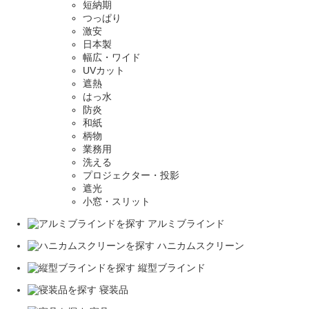
短納期
つっぱり
激安
日本製
幅広・ワイド
UVカット
遮熱
はっ水
防炎
和紙
柄物
業務用
洗える
プロジェクター・投影
遮光
小窓・スリット
アルミブラインド
ハニカムスクリーン
縦型ブラインド
寝装品