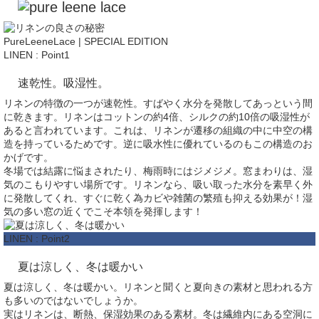
PureLeeneLace | SPECIAL EDITION
LINEN : Point1
速乾性。吸湿性。
リネンの特徴の一つが速乾性。すばやく水分を発散してあっという間
に乾きます。リネンはコットンの約4倍、シルクの約10倍の吸湿性が
あると言われています。これは、リネンが遷移の組織の中に中空の構
造を持っているためです。逆に吸水性に優れているのもこの構造のお
かげです。
冬場では結露に悩まされたり、梅雨時にはジメジメ。窓まわりは、湿
気のこもりやすい場所です。リネンなら、吸い取った水分を素早く外
に発散してくれ、すぐに乾く為カビや雑菌の繁殖も抑える効果が！湿
気の多い窓の近くでこそ本領を発揮します！
LINEN : Point2
夏は涼しく、冬は暖かい
夏は涼しく、冬は暖かい。リネンと聞くと夏向きの素材と思われる方
も多いのではないでしょうか。
実はリネンは、断熱、保湿効果のある素材。冬は繊維内にある空洞に