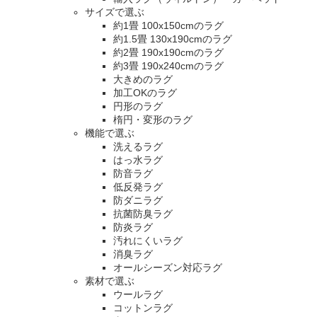
サイズで選ぶ
約1畳 100x150cmのラグ
約1.5畳 130x190cmのラグ
約2畳 190x190cmのラグ
約3畳 190x240cmのラグ
大きめのラグ
加工OKのラグ
円形のラグ
楕円・変形のラグ
機能で選ぶ
洗えるラグ
はっ水ラグ
防音ラグ
低反発ラグ
防ダニラグ
抗菌防臭ラグ
防炎ラグ
汚れにくいラグ
消臭ラグ
オールシーズン対応ラグ
素材で選ぶ
ウールラグ
コットンラグ