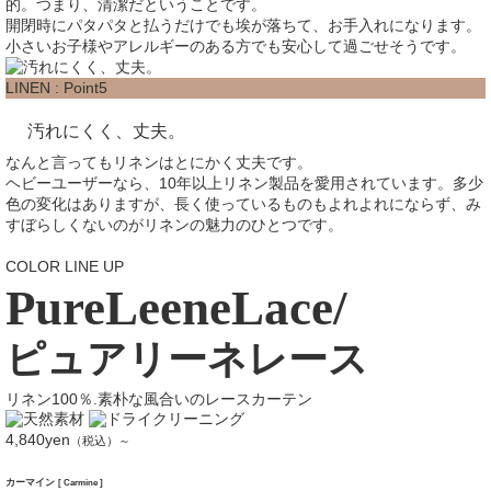
的。つまり、清潔だということです。
開閉時にパタパタと払うだけでも埃が落ちて、お手入れになります。
小さいお子様やアレルギーのある方でも安心して過ごせそうです。
LINEN : Point5
汚れにくく、丈夫。
なんと言ってもリネンはとにかく丈夫です。
ヘビーユーザーなら、10年以上リネン製品を愛用されています。多少
色の変化はありますが、長く使っているものもよれよれにならず、み
すぼらしくないのがリネンの魅力のひとつです。
COLOR LINE UP
PureLeeneLace/
ピュアリーネレース
リネン100％.素朴な風合いのレースカーテン
4,840yen
（税込）～
カーマイン
[ Carmine ]