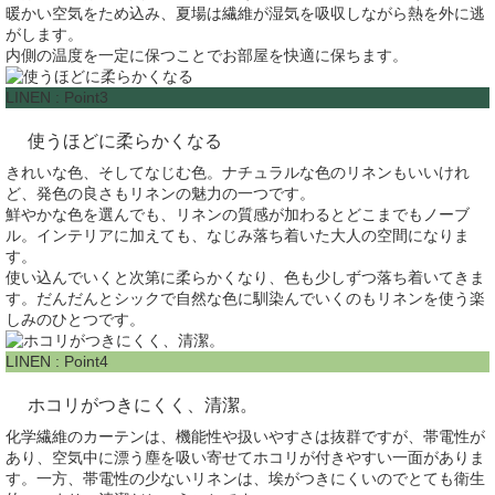
暖かい空気をため込み、夏場は繊維が湿気を吸収しながら熱を外に逃
がします。
内側の温度を一定に保つことでお部屋を快適に保ちます。
LINEN : Point3
使うほどに柔らかくなる
きれいな色、そしてなじむ色。ナチュラルな色のリネンもいいけれ
ど、発色の良さもリネンの魅力の一つです。
鮮やかな色を選んでも、リネンの質感が加わるとどこまでもノーブ
ル。インテリアに加えても、なじみ落ち着いた大人の空間になりま
す。
使い込んでいくと次第に柔らかくなり、色も少しずつ落ち着いてきま
す。だんだんとシックで自然な色に馴染んでいくのもリネンを使う楽
しみのひとつです。
LINEN : Point4
ホコリがつきにくく、清潔。
化学繊維のカーテンは、機能性や扱いやすさは抜群ですが、帯電性が
あり、空気中に漂う塵を吸い寄せてホコリが付きやすい一面がありま
す。一方、帯電性の少ないリネンは、埃がつきにくいのでとても衛生