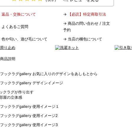
→
返品・交換について
→
【必読】特定商取引法
→
商品の問い合わせ / 注文
→
よくあるご質問
予約
→
色や匂い、遊び毛について
→
当店の梱包について
ックラグが作り出す
部屋の立体感