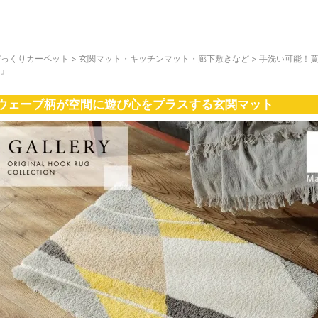
びっくりカーペット
>
玄関マット・キッチンマット・廊下敷きなど
>
手洗い可能！黄
ト』
ウェーブ柄が空間に遊び心をプラスする玄関マット