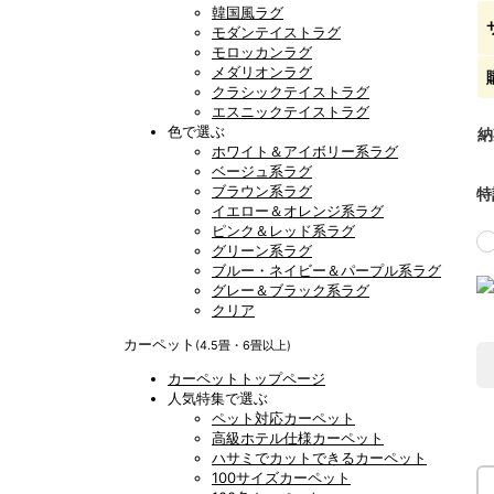
韓国風ラグ
モダンテイストラグ
モロッカンラグ
メダリオンラグ
クラシックテイストラグ
エスニックテイストラグ
色で選ぶ
納
ホワイト＆アイボリー系ラグ
ベージュ系ラグ
ブラウン系ラグ
特
イエロー＆オレンジ系ラグ
ピンク＆レッド系ラグ
グリーン系ラグ
ブルー・ネイビー＆パープル系ラグ
グレー＆ブラック系ラグ
クリア
カーペット
(4.5畳・6畳以上)
カーペットトップページ
人気特集で選ぶ
ペット対応カーペット
高級ホテル仕様カーペット
ハサミでカットできるカーペット
100サイズカーペット