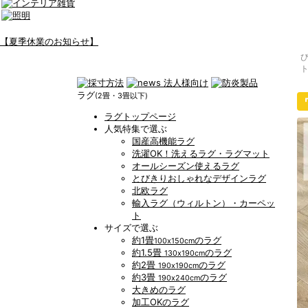
【夏季休業のお知らせ】
ラグ
(2畳・3畳以下)
ラグトップページ
人気特集で選ぶ
国産高機能ラグ
洗濯OK！洗えるラグ・ラグマット
オールシーズン使えるラグ
とびきりおしゃれなデザインラグ
北欧ラグ
輸入ラグ（ウィルトン）・カーペッ
ト
サイズで選ぶ
約1畳
のラグ
100x150cm
約1.5畳
のラグ
130x190cm
約2畳
のラグ
190x190cm
約3畳
のラグ
190x240cm
大きめのラグ
加工OKのラグ