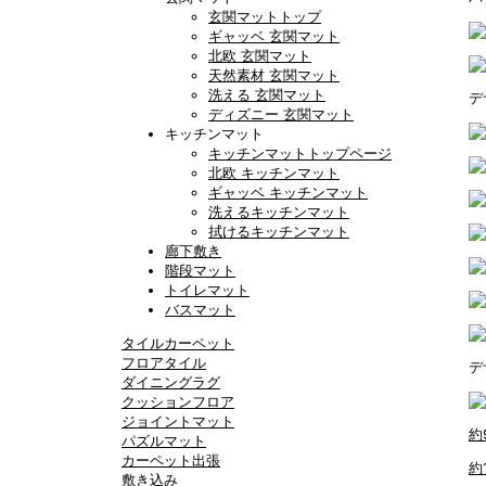
玄関マットトップ
ギャッベ 玄関マット
北欧 玄関マット
天然素材 玄関マット
洗える 玄関マット
デ
ディズニー 玄関マット
キッチンマット
キッチンマットトップページ
北欧 キッチンマット
ギャッベ キッチンマット
洗えるキッチンマット
拭けるキッチンマット
廊下敷き
階段マット
トイレマット
バスマット
タイルカーペット
フロアタイル
デ
ダイニングラグ
クッションフロア
ジョイントマット
約
パズルマット
カーペット出張
約
敷き込み