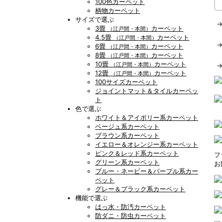
100色カーペット
柄物カーペット
サイズで選ぶ
3畳
カーペット
（江戸間・本間）
4.5畳
カーペット
（江戸間・本間）
6畳
カーペット
（江戸間・本間）
8畳
カーペット
（江戸間・本間）
10畳
カーペット
（江戸間・本間）
12畳
カーペット
（江戸間・本間）
100サイズカーペット
ジョイントマット＆タイルカーペッ
ト
色で選ぶ
ホワイト＆アイボリー系カーペット
ベージュ系カーペット
ブラウン系カーペット
イエロー＆オレンジー系カーペット
ピンク＆レッド系カーペット
フ
グリーン系カーペット
お
ブルー・ネービー＆パープル系カー
ペット
グレー＆ブラック系カーペット
機能で選ぶ
はっ水・防汚カーペット
防ダニ・防虫カーペット