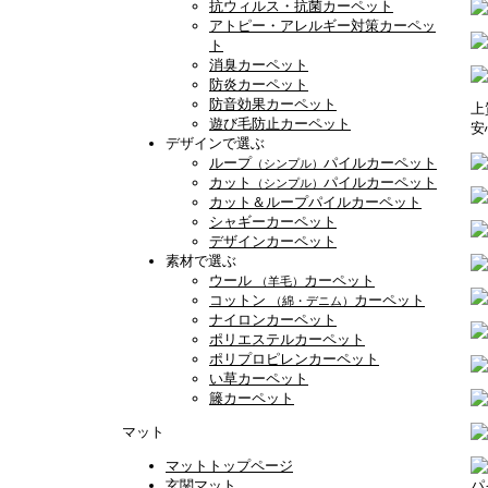
抗ウィルス・抗菌カーペット
アトピー・アレルギー対策カーペッ
ト
消臭カーペット
防炎カーペット
防音効果カーペット
上
遊び毛防止カーペット
安
デザインで選ぶ
ループ
パイルカーペット
（シンプル）
カット
パイルカーペット
（シンプル）
カット＆ループパイルカーペット
シャギーカーペット
デザインカーペット
素材で選ぶ
ウール
カーペット
（羊毛）
コットン
カーペット
（綿・デニム）
ナイロンカーペット
ポリエステルカーペット
ポリプロピレンカーペット
い草カーペット
籐カーペット
マット
マットトップページ
玄関マット
パ