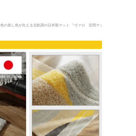
色の差し色が生える北欧調の日本製マット 『ヴァロ 玄関マッ