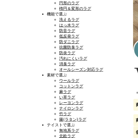
円形のラグ
楕円＆変形のラグ
機能で選ぶ
洗えるラグ
はっ水ラグ
防音ラグ
低反発ラグ
防ダニラグ
抗菌防臭ラグ
防炎ラグ
汚れにくいラグ
消臭ラグ
オールシーズン対応ラグ
素材で選ぶ
ウールラグ
コットンラグ
麻ラグ
い草ラグ
レーヨンラグ
ナイロンラグ
竹ラグ
籐(ラタン)ラグ
テイストで選ぶ
無地系ラグ
北欧ラグ