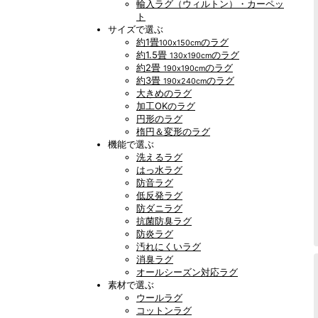
輸入ラグ（ウィルトン）・カーペッ
ト
サイズで選ぶ
約1畳
のラグ
100x150cm
約1.5畳
のラグ
130x190cm
約2畳
のラグ
190x190cm
約3畳
のラグ
190x240cm
大きめのラグ
加工OKのラグ
円形のラグ
楕円＆変形のラグ
機能で選ぶ
洗えるラグ
はっ水ラグ
防音ラグ
低反発ラグ
防ダニラグ
抗菌防臭ラグ
防炎ラグ
汚れにくいラグ
消臭ラグ
オールシーズン対応ラグ
素材で選ぶ
ウールラグ
コットンラグ