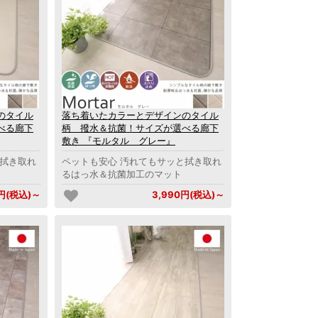
のタイル
落ち着いたカラーとデザインのタイル
べる廊下
柄 撥水＆抗菌！サイズが選べる廊下
敷き 『モルタル グレー』
と拭き取れ
ペットも安心 汚れてもサッと拭き取れ
るはっ水＆抗菌加工のマット
0円(税込)～
3,990円(税込)～