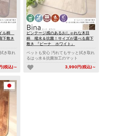
タイル柄
ビンテージ感のあるおしゃれな木目
廊下敷き
柄 撥水＆抗菌！サイズが選べる廊下
敷き 『ビーナ ホワイト』
と拭き取れ
ペットも安心 汚れてもサッと拭き取れ
るはっ水＆抗菌加工のマット
0円(税込)～
3,990円(税込)～