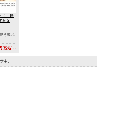
ト！ 撥
下敷き
と拭き取れ
0円(税込)～
を表示中。