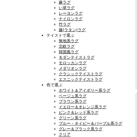
麻ラグ
い草ラグ
レーヨンラグ
ナイロンラグ
竹ラグ
籐(ラタン)ラグ
テイストで選ぶ
無地系ラグ
北欧ラグ
韓国風ラグ
モダンテイストラグ
モロッカンラグ
メダリオンラグ
クラシックテイストラグ
エスニックテイストラグ
色で選ぶ
ホワイト＆アイボリー系ラグ
ベージュ系ラグ
ブラウン系ラグ
イエロー＆オレンジ系ラグ
ピンク＆レッド系ラグ
グリーン系ラグ
ブルー・ネイビー＆パープル系ラグ
グレー＆ブラック系ラグ
クリア