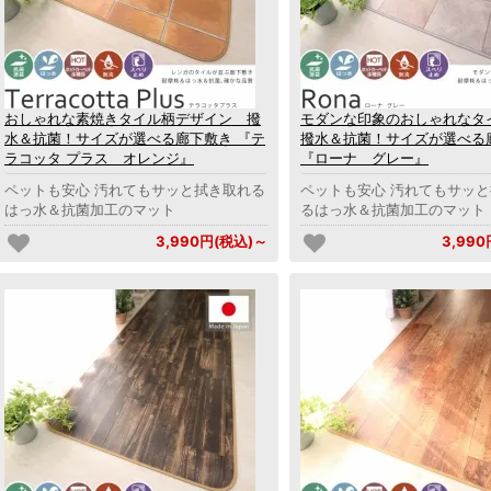
おしゃれな素焼きタイル柄デザイン 撥
モダンな印象のおしゃれな
水＆抗菌！サイズが選べる廊下敷き 『テ
撥水＆抗菌！サイズが選べる
ラコッタ プラス オレンジ』
『ローナ グレー』
ペットも安心 汚れてもサッと拭き取れる
ペットも安心 汚れてもサッ
はっ水＆抗菌加工のマット
るはっ水＆抗菌加工のマット
3,990円(税込)～
3,99