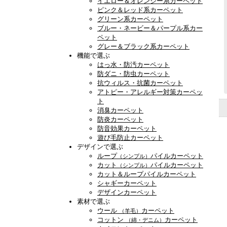
イエロー＆オレンジー系カーペット
ピンク＆レッド系カーペット
グリーン系カーペット
ブルー・ネービー＆パープル系カー
ペット
グレー＆ブラック系カーペット
機能で選ぶ
はっ水・防汚カーペット
防ダニ・防虫カーペット
抗ウィルス・抗菌カーペット
アトピー・アレルギー対策カーペッ
ト
消臭カーペット
防炎カーペット
防音効果カーペット
遊び毛防止カーペット
デザインで選ぶ
ループ
パイルカーペット
（シンプル）
カット
パイルカーペット
（シンプル）
カット＆ループパイルカーペット
シャギーカーペット
デザインカーペット
素材で選ぶ
ウール
カーペット
（羊毛）
コットン
カーペット
（綿・デニム）