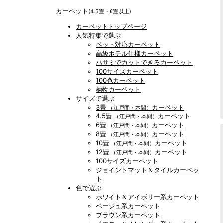
カーペット
(4.5畳・6畳以上)
カーペットトップページ
人気特集で選ぶ
ペット対応カーペット
高級ホテル仕様カーペット
ハサミでカットできるカーペット
100サイズカーペット
100色カーペット
柄物カーペット
サイズで選ぶ
3畳
カーペット
（江戸間・本間）
4.5畳
カーペット
（江戸間・本間）
6畳
カーペット
（江戸間・本間）
8畳
カーペット
（江戸間・本間）
10畳
カーペット
（江戸間・本間）
12畳
カーペット
（江戸間・本間）
100サイズカーペット
ジョイントマット＆タイルカーペッ
ト
色で選ぶ
ホワイト＆アイボリー系カーペット
ベージュ系カーペット
ブラウン系カーペット