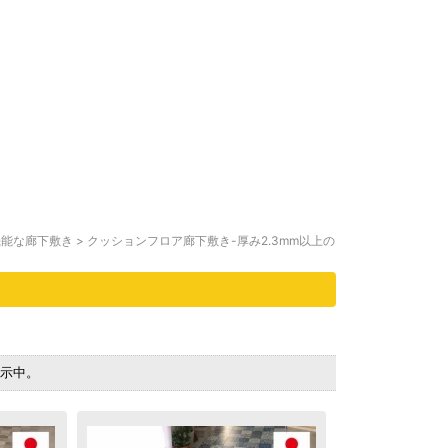
機能な廊下敷き
>
クッションフロア廊下敷き-厚み2.3mm以上の
を表示中。