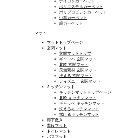
ナイロンカーペット
ポリエステルカーペット
ポリプロピレンカーペット
い草カーペット
籐カーペット
マット
マットトップページ
玄関マット
玄関マットトップ
ギャッベ 玄関マット
北欧 玄関マット
天然素材 玄関マット
洗える 玄関マット
ディズニー 玄関マット
キッチンマット
キッチンマットトップページ
北欧 キッチンマット
ギャッベ キッチンマット
洗えるキッチンマット
拭けるキッチンマット
廊下敷き
階段マット
トイレマット
バスマット