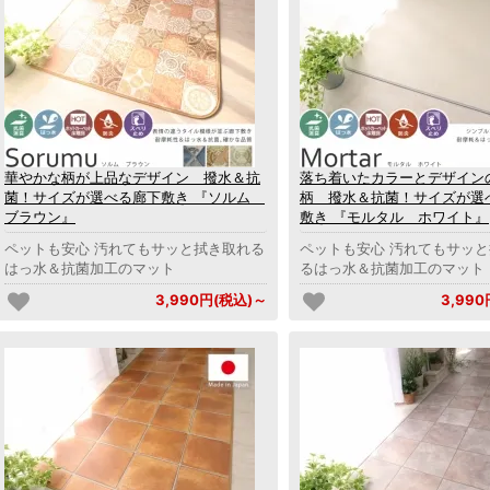
華やかな柄が上品なデザイン 撥水＆抗
落ち着いたカラーとデザイン
菌！サイズが選べる廊下敷き 『ソルム
柄 撥水＆抗菌！サイズが選
ブラウン』
敷き 『モルタル ホワイト』
ペットも安心 汚れてもサッと拭き取れる
ペットも安心 汚れてもサッ
はっ水＆抗菌加工のマット
るはっ水＆抗菌加工のマット
3,990円(税込)～
3,99