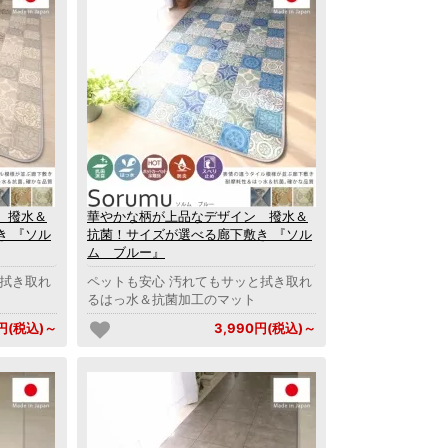
 撥水＆
華やかな柄が上品なデザイン 撥水＆
き 『ソル
抗菌！サイズが選べる廊下敷き 『ソル
ム ブルー』
と拭き取れ
ペットも安心 汚れてもサッと拭き取れ
るはっ水＆抗菌加工のマット
0円(税込)～
3,990円(税込)～