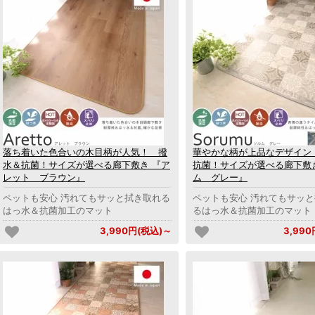
落ち着いた色合いの木目柄が人気！ 撥
華やかな柄が上品なデザイン
水＆抗菌！サイズが選べる廊下敷き 『ア
抗菌！サイズが選べる廊下敷
レット ブラウン』
ム グレー』
ペットも安心 汚れてもサッと拭き取れる
ペットも安心 汚れてもサッ
はっ水＆抗菌加工のマット
るはっ水＆抗菌加工のマット
3,990円(税込)～
3,99