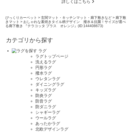
詳しくはこちら
びっくりカーペット
>
玄関マット・キッチンマット・廊下敷きなど
>
廊下敷
きマット
>
おしゃれな素焼きタイル柄デザイン 撥水＆抗菌！サイズが選べ
る廊下敷き 『テラコッタ プラス オレンジ』(ID:144408673)
カテゴリから探す
ラグ
ラグトップページ
洗えるラグ
円形ラグ
撥水ラグ
ウレタンラグ
ダイニングラグ
キッズラグ
防炎ラグ
防音ラグ
防ダニラグ
シャギーラグ
ウールラグ
あったかラグ
北欧デザインラグ