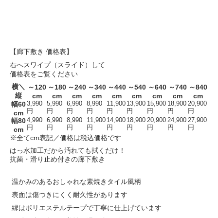
【廊下敷き 価格表】
右へスワイプ（スライド）して
価格表をご覧ください
横＼
～120
～180
～240
～340
～440
～540
～640
～740
～840
縦
cm
cm
cm
cm
cm
cm
cm
cm
cm
幅60
3,990
5,990
6,990
8,990
11,900
13,900
15,900
18,900
20,900
円
円
円
円
円
円
円
円
円
cm
幅80
4,990
6,990
8,990
11,900
14,900
18,900
20,900
24,900
27,900
円
円
円
円
円
円
円
円
円
cm
※全てcm表記／価格は税込価格です
はっ水加工だから汚れても拭くだけ！
抗菌・滑り止め付きの廊下敷き
温かみのあるおしゃれな素焼きタイル風柄
表面は傷つきにくく耐久性があります
縁はポリエステルテープで丁寧に仕上げています