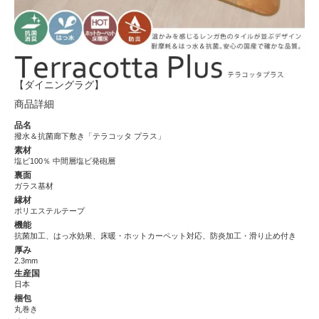
【ダイニングラグ】
商品詳細
品名
撥水＆抗菌廊下敷き「テラコッタ プラス」
素材
塩ビ100％ 中間層塩ビ発砲層
裏面
ガラス基材
縁材
ポリエステルテープ
機能
抗菌加工、はっ水効果、床暖・ホットカーペット対応、防炎加工・滑り止め付き
厚み
2.3mm
生産国
日本
梱包
丸巻き