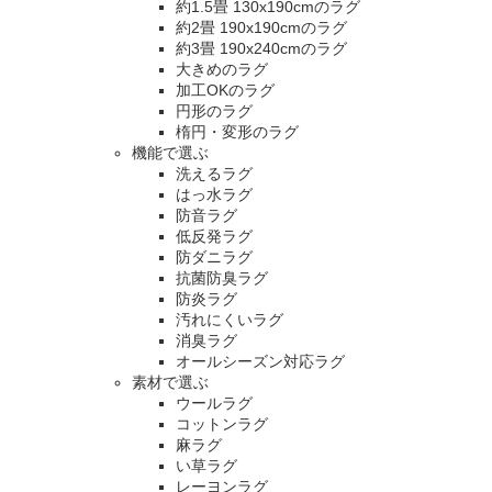
約1.5畳 130x190cmのラグ
約2畳 190x190cmのラグ
約3畳 190x240cmのラグ
大きめのラグ
加工OKのラグ
円形のラグ
楕円・変形のラグ
機能で選ぶ
洗えるラグ
はっ水ラグ
防音ラグ
低反発ラグ
防ダニラグ
抗菌防臭ラグ
防炎ラグ
汚れにくいラグ
消臭ラグ
オールシーズン対応ラグ
素材で選ぶ
ウールラグ
コットンラグ
麻ラグ
い草ラグ
レーヨンラグ