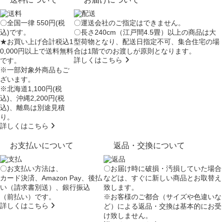
〇全国一律 550円(税
〇運送会社のご指定はできません。
込)です。
〇長さ240cm（江戸間4.5畳）以上の商品は大
★お買い上げ合計税込1
型荷物となり、
配送日指定不可
、集合住宅の場
0,000円以上で送料無料
合は
1階でのお渡し
が原則となります。
詳しくはこちら
です。
※一部対象外商品もご
ざいます。
※北海道1,100円(税
込)、沖縄2,200円(税
込)、離島は別途見積
り。
詳しくはこちら
お支払いについて
返品・交換について
〇お支払い方法は、
〇お届け時に破損・汚損していた場合
カード決済、Amazon Pay、後払
などは、すぐに新しい商品とお取替え
い（請求書別送）、銀行振込
致します。
（前払い）です。
※お客様のご都合（サイズや色違いな
詳しくはこちら
ど）による返品・交換は基本的にお受
け致しません。