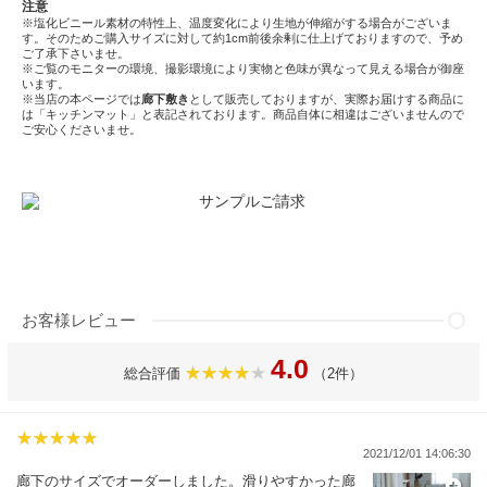
注意
※塩化ビニール素材の特性上、温度変化により生地が伸縮がする場合がございま
す。そのためご購入サイズに対して約1cm前後余剰に仕上げておりますので、予め
ご了承下さいませ。
※ご覧のモニターの環境、撮影環境により実物と色味が異なって見える場合が御座
います。
※当店の本ページでは
廊下敷き
として販売しておりますが、実際お届けする商品に
は「キッチンマット」と表記されております。商品自体に相違はございませんので
ご安心くださいませ。
お客様レビュー
4.0
総合評価
（2件）
2021/12/01 14:06:30
廊下のサイズでオーダーしました。滑りやすかった廊