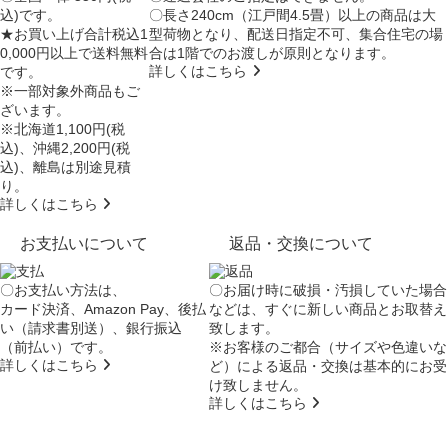
込)です。
〇長さ240cm（江戸間4.5畳）以上の商品は大
★お買い上げ合計税込1
型荷物となり、
配送日指定不可
、集合住宅の場
0,000円以上で送料無料
合は
1階でのお渡し
が原則となります。
詳しくはこちら
です。
※一部対象外商品もご
ざいます。
※北海道1,100円(税
込)、沖縄2,200円(税
込)、離島は別途見積
り。
詳しくはこちら
お支払いについて
返品・交換について
〇お支払い方法は、
〇お届け時に破損・汚損していた場合
カード決済、Amazon Pay、後払
などは、すぐに新しい商品とお取替え
い（請求書別送）、銀行振込
致します。
（前払い）です。
※お客様のご都合（サイズや色違いな
詳しくはこちら
ど）による返品・交換は基本的にお受
け致しません。
詳しくはこちら