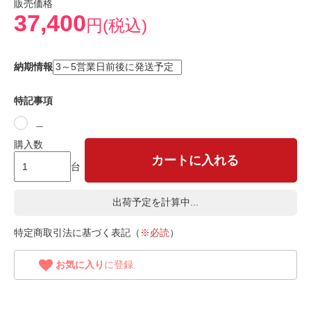
販売価格
37,400
円(税込)
納期情報
特記事項
＿
購入数
カートに入れる
台
出荷予定を計算中...
特定商取引法に基づく表記（
※必読
）
お気に入り
に登録