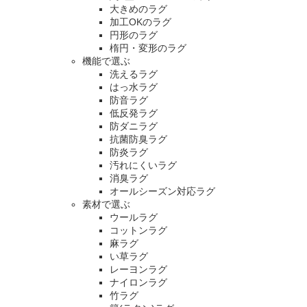
大きめのラグ
加工OKのラグ
円形のラグ
楕円・変形のラグ
機能で選ぶ
洗えるラグ
はっ水ラグ
防音ラグ
低反発ラグ
防ダニラグ
抗菌防臭ラグ
防炎ラグ
汚れにくいラグ
消臭ラグ
オールシーズン対応ラグ
素材で選ぶ
ウールラグ
コットンラグ
麻ラグ
い草ラグ
レーヨンラグ
ナイロンラグ
竹ラグ