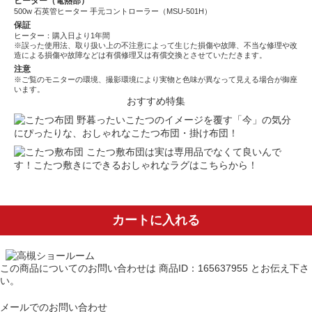
ヒーター（電熱部）
500w 石英管ヒーター 手元コントローラー（MSU-501H）
保証
ヒーター：購入日より1年間
※誤った使用法、取り扱い上の不注意によって生じた損傷や故障、不当な修理や改
造による損傷や故障などは有償修理又は有償交換とさせていただきます。
注意
※ご覧のモニターの環境、撮影環境により実物と色味が異なって見える場合が御座
います。
おすすめ特集
野暮ったいこたつのイメージを覆す「今」の気分
にぴったりな、おしゃれなこたつ布団・掛け布団！
こたつ敷布団は実は専用品でなくて良いんで
す！こたつ敷きにできるおしゃれなラグはこちらから！
カートに入れる
この商品についてのお問い合わせは
商品ID：165637955
とお伝え下さ
い。
メールでのお問い合わせ