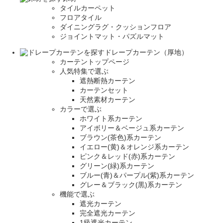
タイルカーペット
フロアタイル
ダイニングラグ・クッションフロア
ジョイントマット・パズルマット
ドレープカーテン（厚地）
カーテントップページ
人気特集で選ぶ
遮熱断熱カーテン
カーテンセット
天然素材カーテン
カラーで選ぶ
ホワイト系カーテン
アイボリー＆ベージュ系カーテン
ブラウン(茶色)系カーテン
イエロー(黄)＆オレンジ系カーテン
ピンク＆レッド(赤)系カーテン
グリーン(緑)系カーテン
ブルー(青)＆パープル(紫)系カーテン
グレー＆ブラック(黒)系カーテン
機能で選ぶ
遮光カーテン
完全遮光カーテン
1級遮光カーテン