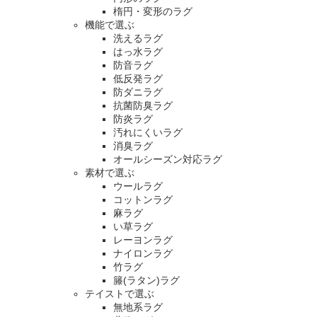
楕円・変形のラグ
機能で選ぶ
洗えるラグ
はっ水ラグ
防音ラグ
低反発ラグ
防ダニラグ
抗菌防臭ラグ
防炎ラグ
汚れにくいラグ
消臭ラグ
オールシーズン対応ラグ
素材で選ぶ
ウールラグ
コットンラグ
麻ラグ
い草ラグ
レーヨンラグ
ナイロンラグ
竹ラグ
籐(ラタン)ラグ
テイストで選ぶ
無地系ラグ