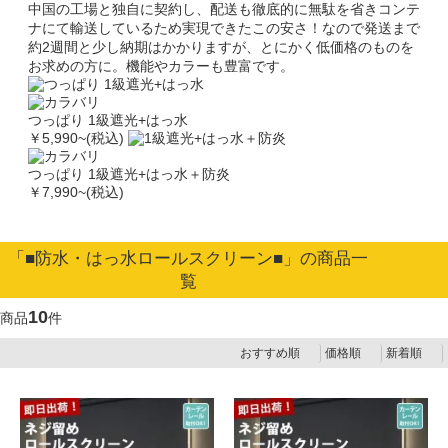
中国の工場と独自に契約し、配送も徹底的に無駄を省きコンテ
ナにて輸送しているため実現できたこの安さ！なので発送まで
約2週間と少し納期はかかりますが、とにかく低価格のものを
お求めの方に。機能やカラーも豊富です。
つっぱり 1級遮光+はっ水
￥5,990
~(税込)
つっぱり 1級遮光+はっ水＋防炎
￥7,990
~(税込)
「■防水・はっ水ロールスクリーン■」の商品一
覧
10
商品
件
おすすめ順
価格順
新着順