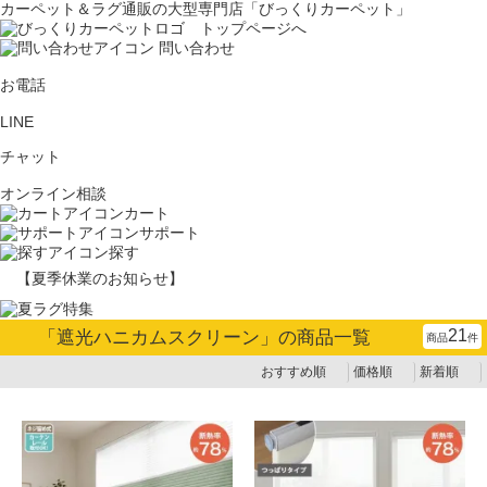
カーペット＆ラグ通販の大型専門店「びっくりカーペット」
問い合わせ
お電話
LINE
チャット
オンライン相談
カート
サポート
探す
【夏季休業のお知らせ】
21
「
遮光ハニカムスクリーン
」の商品一覧
商品
件
おすすめ順
価格順
新着順