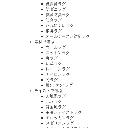
低反発ラグ
防ダニラグ
抗菌防臭ラグ
防炎ラグ
汚れにくいラグ
消臭ラグ
オールシーズン対応ラグ
素材で選ぶ
ウールラグ
コットンラグ
麻ラグ
い草ラグ
レーヨンラグ
ナイロンラグ
竹ラグ
籐(ラタン)ラグ
テイストで選ぶ
無地系ラグ
北欧ラグ
韓国風ラグ
モダンテイストラグ
モロッカンラグ
メダリオンラグ