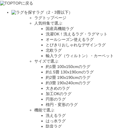
TOPに戻る
ラグ（2・3畳以下）
ラグトップページ
人気特集で選ぶ
国産高機能ラグ
洗濯OK！洗えるラグ・ラグマット
オールシーズン使えるラグ
とびきりおしゃれなデザインラグ
北欧ラグ
輸入ラグ（ウィルトン）・カーペット
サイズで選ぶ
約1畳 100x150cmのラグ
約1.5畳 130x190cmのラグ
約2畳 190x190cmのラグ
約3畳 190x240cmのラグ
大きめのラグ
加工OKのラグ
円形のラグ
楕円・変形のラグ
機能で選ぶ
洗えるラグ
はっ水ラグ
防音ラグ