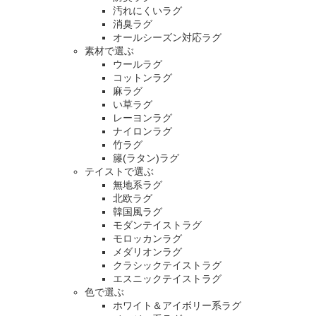
汚れにくいラグ
消臭ラグ
オールシーズン対応ラグ
素材で選ぶ
ウールラグ
コットンラグ
麻ラグ
い草ラグ
レーヨンラグ
ナイロンラグ
竹ラグ
籐(ラタン)ラグ
テイストで選ぶ
無地系ラグ
北欧ラグ
韓国風ラグ
モダンテイストラグ
モロッカンラグ
メダリオンラグ
クラシックテイストラグ
エスニックテイストラグ
色で選ぶ
ホワイト＆アイボリー系ラグ