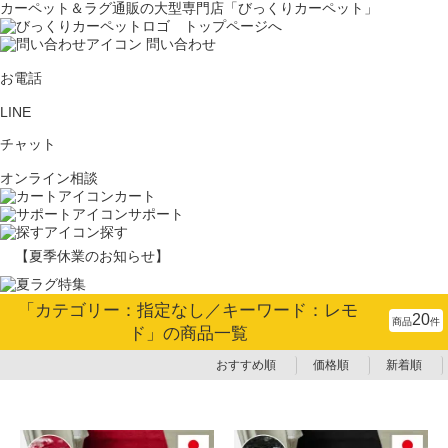
カーペット＆ラグ通販の大型専門店「びっくりカーペット」
問い合わせ
お電話
LINE
チャット
オンライン相談
カート
サポート
探す
【夏季休業のお知らせ】
「カテゴリー：指定なし／キーワード：レモ
20
商品
件
ド」の商品一覧
おすすめ順
価格順
新着順