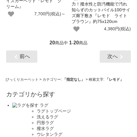
イズカーペット『レモド ク
力！撥水性と防汚機能で汚れ
リーム』
知らずのカットパイル100サイ
7,700円(税込)～
ズ廊下敷き『レモド ライト
ブラウン』約75x120cm
4,380円(税込)
20
1
20
商品中
-
商品
前へ
次へ
びっくりカーペット
> カテゴリー:
「指定なし」
> 検索文字:
「レモド」
カテゴリから探す
ラグ
ラグトップページ
洗えるラグ
円形ラグ
撥水ラグ
ウレタンラグ