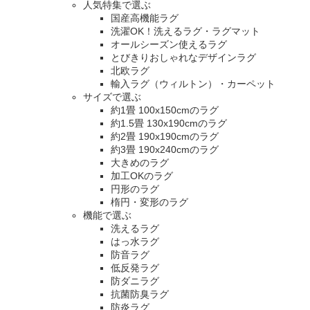
人気特集で選ぶ
国産高機能ラグ
洗濯OK！洗えるラグ・ラグマット
オールシーズン使えるラグ
とびきりおしゃれなデザインラグ
北欧ラグ
輸入ラグ（ウィルトン）・カーペット
サイズで選ぶ
約1畳 100x150cmのラグ
約1.5畳 130x190cmのラグ
約2畳 190x190cmのラグ
約3畳 190x240cmのラグ
大きめのラグ
加工OKのラグ
円形のラグ
楕円・変形のラグ
機能で選ぶ
洗えるラグ
はっ水ラグ
防音ラグ
低反発ラグ
防ダニラグ
抗菌防臭ラグ
防炎ラグ