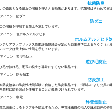
抗菌防臭
いの原因となる最近の増殖を押さえる効果があります。抗菌材はきわめて安
防ダニ
ニの増殖を抑制する加工を施しています。
ホルムアルデヒド
ンテリアファブリックス性能評価協議会が定めた自主基準によるＶＯＣ（ホ
のマークは最上位の性能を示しています。
遊び毛防止
び毛や抜け毛、毛玉の発生が非常にすくない製品です。
防炎加工
本防炎協会の防炎性機能試験に合格した防炎製品です。消防法により公共の建
内装材に防炎製品を使用することが義務づけられています。
静電気防止
電気発生によるトラブルを防止するため、導電性繊維の混入や繊維自体の特