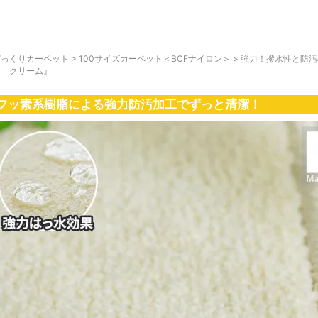
びっくりカーペット
>
100サイズカーペット＜BCFナイロン＞
>
強力！撥水性と防汚
ド クリーム』
フッ素系樹脂による強力防汚加工でずっと清潔！