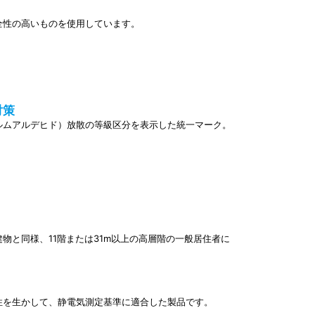
全性の高いものを使用しています。
対策
ルムアルデヒド）放散の等級区分を表示した統一マーク。
物と同様、11階または31m以上の高層階の一般居住者に
性を生かして、静電気測定基準に適合した製品です。