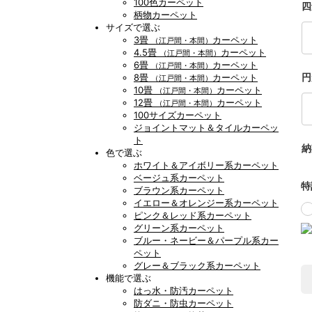
100色カーペット
四
柄物カーペット
サイズで選ぶ
3畳
カーペット
（江戸間・本間）
4.5畳
カーペット
（江戸間・本間）
6畳
カーペット
（江戸間・本間）
円
8畳
カーペット
（江戸間・本間）
10畳
カーペット
（江戸間・本間）
12畳
カーペット
（江戸間・本間）
100サイズカーペット
ジョイントマット＆タイルカーペッ
ト
納
色で選ぶ
ホワイト＆アイボリー系カーペット
ベージュ系カーペット
特
ブラウン系カーペット
イエロー＆オレンジー系カーペット
ピンク＆レッド系カーペット
グリーン系カーペット
ブルー・ネービー＆パープル系カー
ペット
グレー＆ブラック系カーペット
機能で選ぶ
はっ水・防汚カーペット
防ダニ・防虫カーペット