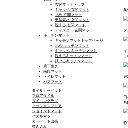
玄関マットトップ
ギャッベ 玄関マット
臭
北欧 玄関マット
天然素材 玄関マット
洗える 玄関マット
ディズニー 玄関マット
ダ
キッチンマット
キッチンマットトップページ
北欧 キッチンマット
ギャッベ キッチンマット
イ
洗えるキッチンマット
こ
拭けるキッチンマット
廊下敷き
階段マット
トイレマット
遊
バスマット
タイルカーペット
フロアタイル
日
ダイニングラグ
も
クッションフロア
ジョイントマット
パズルマット
カーペット出張
静
敷き込み