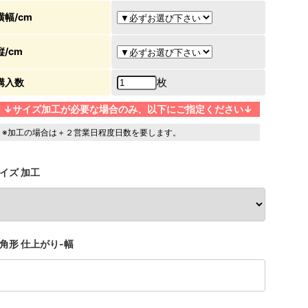
横幅/cm
縦/cm
枚
購入数
↓サイズ加工が必要な場合のみ、以下にご指定ください↓
※加工の場合は＋２営業日程度日数を要します。
イズ 加工
角形 仕上がり-幅