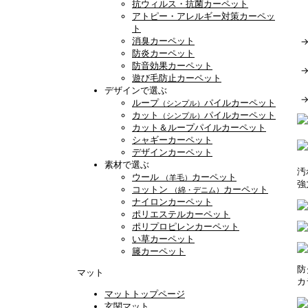
抗ウィルス・抗菌カーペット
アトピー・アレルギー対策カーペッ
ト
消臭カーペット
防炎カーペット
防音効果カーペット
遊び毛防止カーペット
デザインで選ぶ
ループ
パイルカーペット
（シンプル）
カット
パイルカーペット
（シンプル）
カット＆ループパイルカーペット
シャギーカーペット
デザインカーペット
素材で選ぶ
汚
ウール
カーペット
（羊毛）
強
コットン
カーペット
（綿・デニム）
ナイロンカーペット
ポリエステルカーペット
ポリプロピレンカーペット
い草カーペット
籐カーペット
防
マット
カ
マットトップページ
玄関マット