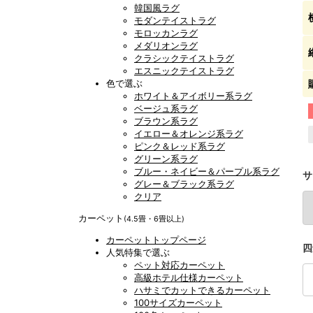
韓国風ラグ
モダンテイストラグ
モロッカンラグ
メダリオンラグ
クラシックテイストラグ
エスニックテイストラグ
色で選ぶ
ホワイト＆アイボリー系ラグ
ベージュ系ラグ
ブラウン系ラグ
イエロー＆オレンジ系ラグ
ピンク＆レッド系ラグ
グリーン系ラグ
ブルー・ネイビー＆パープル系ラグ
サ
グレー＆ブラック系ラグ
クリア
カーペット
(4.5畳・6畳以上)
カーペットトップページ
四
人気特集で選ぶ
ペット対応カーペット
高級ホテル仕様カーペット
ハサミでカットできるカーペット
100サイズカーペット