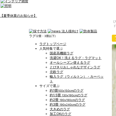
【夏季休業のお知らせ】
ラグ
(2畳・3畳以下)
ラグトップページ
人気特集で選ぶ
国産高機能ラグ
洗濯OK！洗えるラグ・ラグマット
オールシーズン使えるラグ
とびきりおしゃれなデザインラグ
北欧ラグ
輸入ラグ（ウィルトン）・カーペッ
ト
サイズで選ぶ
約1畳
のラグ
100x150cm
約1.5畳
のラグ
130x190cm
約2畳
のラグ
190x190cm
約3畳
のラグ
190x240cm
大きめのラグ
加工OKのラグ