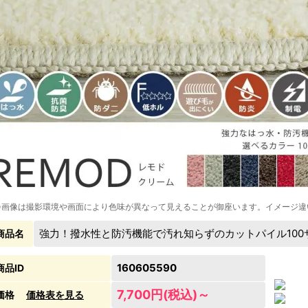
※画像は撮影環境や画面により色味が異なって見えることが御座います。イメージ違
強力！撥水性と防汚機能で汚れ知らずのカットパイル10
商品名
160605590
商品ID
7,700円(税込)～
価格
価格表を見る