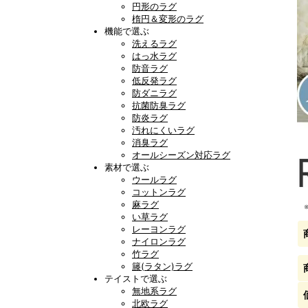
円形のラグ
楕円＆変形のラグ
機能で選ぶ
洗えるラグ
はっ水ラグ
防音ラグ
低反発ラグ
防ダニラグ
抗菌防臭ラグ
防炎ラグ
汚れにくいラグ
消臭ラグ
オールシーズン対応ラグ
素材で選ぶ
ウールラグ
コットンラグ
麻ラグ
い草ラグ
レーヨンラグ
ナイロンラグ
竹ラグ
籐(ラタン)ラグ
テイストで選ぶ
無地系ラグ
北欧ラグ