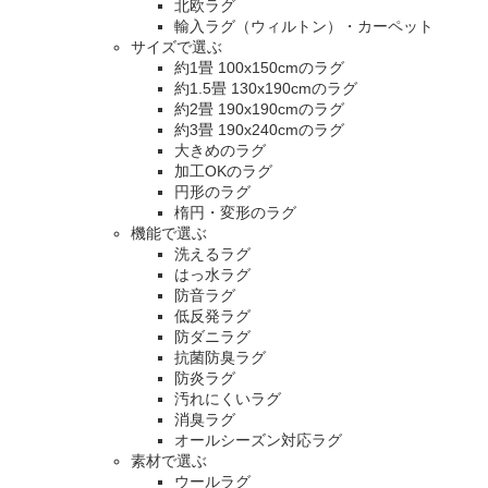
北欧ラグ
輸入ラグ（ウィルトン）・カーペット
サイズで選ぶ
約1畳 100x150cmのラグ
約1.5畳 130x190cmのラグ
約2畳 190x190cmのラグ
約3畳 190x240cmのラグ
大きめのラグ
加工OKのラグ
円形のラグ
楕円・変形のラグ
機能で選ぶ
洗えるラグ
はっ水ラグ
防音ラグ
低反発ラグ
防ダニラグ
抗菌防臭ラグ
防炎ラグ
汚れにくいラグ
消臭ラグ
オールシーズン対応ラグ
素材で選ぶ
ウールラグ