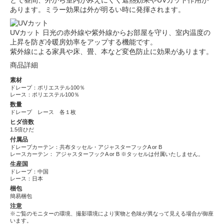
とで昼間、外から室内がみえにくく遮熱効果やUVカット作用が
あります。ミラー効果は外が明るい時に発揮されます。
UVカット
日光の赤外線や紫外線からお部屋を守り、室内温度の
上昇を防ぎ冷暖房効率をアップする機能です。
紫外線による家具や床、畳、本など変色防止に効果があります。
商品詳細
素材
ドレープ：ポリエステル100％
レース：ポリエステル100％
数量
ドレープ レース 各１枚
ヒダ倍数
1.5倍ひだ
付属品
ドレープカーテン：共布タッセル・アジャスターフックA or B
レースカーテン： アジャスターフックA or B ※タッセルは付属いたしません。
生産国
ドレープ：中国
レース：日本
梱包
簡易梱包
注意
※ご覧のモニターの環境、撮影環境により実物と色味が異なって見える場合が御座
います。