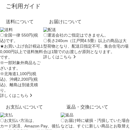
ご利用ガイド
送料について
お届けについて
〇全国一律 550円(税
〇運送会社のご指定はできません。
込)です。
〇長さ240cm（江戸間4.5畳）以上の商品は大
★お買い上げ合計税込1
型荷物となり、
配送日指定不可
、集合住宅の場
0,000円以上で送料無料
合は
1階でのお渡し
が原則となります。
詳しくはこちら
です。
※一部対象外商品もご
ざいます。
※北海道1,100円(税
込)、沖縄2,200円(税
込)、離島は別途見積
り。
詳しくはこちら
お支払いについて
返品・交換について
〇お支払い方法は、
〇お届け時に破損・汚損していた場合
カード決済、Amazon Pay、後払
などは、すぐに新しい商品とお取替え