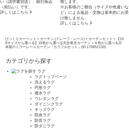
い（請求書別送）、銀行振込
致します。
（前払い）です。
※お客様のご都合（サイズや色違いな
詳しくはこちら
ど）による返品・交換は基本的にお受
け致しません。
詳しくはこちら
びっくりカーペット
>
カーテン (ドレープ・レース)
>
カーテンセット
>
【10
0サイズから選べる】18色から選べる完全遮光カーテン＋８色から選べる日
本製のミラーレースカーテン『カラフルセット』(ID:170852130)
カテゴリから探す
ラグ
ラグトップページ
洗えるラグ
円形ラグ
撥水ラグ
ウレタンラグ
ダイニングラグ
キッズラグ
防炎ラグ
防音ラグ
防ダニラグ