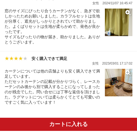
女性
2024/11/07 16:45:47
窓のサイズにぴったり合うカーテンがなく、急ぎで欲
しかったためお願いしました。カラフルセットは生地
が分厚く、遮光がしっかりとされていて助かりまし
た。よくばりセットは生地が柔らかめで、発色が良か
ったです。
サイズもぴったりの物が届き、助かりました。ありが
とうございます。
安く購入できて満足
女性
2023/03/01 17:17:02
カーテンについては他の店舗よりも安く購入できて満
足しています。
ただセットカーテンの記載が分かりづらく、レースカ
ーテンのみ後から別で購入することになってしまった
のが残念でした。問い合せには丁寧な返信を頂けまし
た。ラグマットについては柔らかくてとても可愛いの
ですごく気に入っています！
カートに入れる