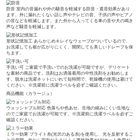
防音
室内の音漏れや外の騒音を軽減する防音・遮音効果があり
ます。外に漏れたくない話し声やテレビの音、子供の声やピアノ
の音などを軽減します。また外から入ってくる車の音や犬の鳴き
声など騒音を軽減します。
形状記憶加工
あらかじめキレイなウェーブがついているので、
お洗濯しても裾が広がりにくく、開閉しても美しいドレープを保
ちます。
手洗い可
ご家庭で手洗いでのお洗濯が可能ですが、デリケート
な素材の商品です。洗剤はお洒落着用の中性洗剤をお勧めしま
す。脱水は洗濯ネットにいれて短時間で、乾燥機の使用は避けて
ください。※洗濯前に洗濯ラベルを必ずご確認ください。
商品機能（カラージュ）
ウォッシャブル対応
色落ちや色あせ、生地の縮みにくい生地な
のでご家庭でお洗濯が可能です。※洗濯前に洗濯ラベルを必ずご
確認ください。
ミラー効果
ブライト糸(光沢のある糸)を使用し、光を反射するこ