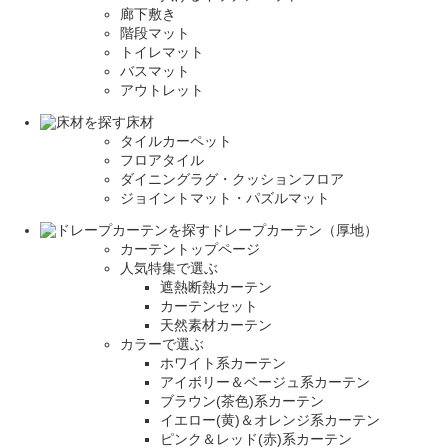
廊下敷き
階段マット
トイレマット
バスマット
アウトレット
床材
タイルカーペット
フロアタイル
ダイニングラグ・クッションフロア
ジョイントマット・パズルマット
ドレープカーテン（厚地）
カーテントップページ
人気特集で選ぶ
遮熱断熱カーテン
カーテンセット
天然素材カーテン
カラーで選ぶ
ホワイト系カーテン
アイボリー＆ベージュ系カーテン
ブラウン(茶色)系カーテン
イエロー(黄)＆オレンジ系カーテン
ピンク＆レッド(赤)系カーテン