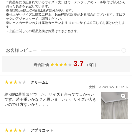
※商品名に表記されているサイズ（丈）はカーテンフックのレール取付け部分から
測った長さを表記しています。
※ 幅101cm以上の商品は継ぎ部分があります。
※仕上がりサイズは縫製工程上、1cm程度の誤差がある場合がございます。丈はフ
ックのアジャスターでご調節ください。
※レースカーテンの丈は厚地カーテンより-１cmにサイズ加工してお届けいたしま
す。
※上記に関しての返品交換はお受けできかねます。
お客様レビュー
3.7
総合評価
（3件）
クリーム1
女性
2024/12/27 11:06:16
納期約2週間ほどでした。サイズも合っててよかった
です。若干重いかな？と思いましたが、サイズが大き
いので仕方ないかと。。。
アプリコット