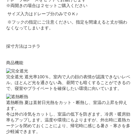
※両開きの場合は２セットご購入ください
サイズ入力はドレープ分のみでＯＫ♪
※フックの指定にご注意ください。指定を間違えると丈が揃わ
なくなってしまいます。
採寸方法はコチラ
商品機能
完全遮光
遮光率100％。室内で人の顔の表情が認識できないレベ
ル。ほとんど光を通さない為、昼間でも暗くすることができるの
で、寝室やプライベートを確保したい環境に向いています。
遮熱断熱
夏は直射日光熱をカット・断熱し、室温の上昇を抑え
ます。
冬は外の冷気をカットし、室温の低下を防ぎます。冷房・暖房効
率もアップします。温度や環境にもよりますが、外出時に遮熱カ
ーテンを閉めておくことにより、帰宅時に感じる暑さ・寒さを多
少軽減できます。