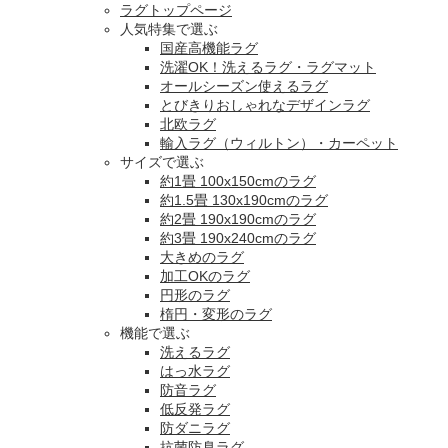
ラグトップページ
人気特集で選ぶ
国産高機能ラグ
洗濯OK！洗えるラグ・ラグマット
オールシーズン使えるラグ
とびきりおしゃれなデザインラグ
北欧ラグ
輸入ラグ（ウィルトン）・カーペット
サイズで選ぶ
約1畳 100x150cmのラグ
約1.5畳 130x190cmのラグ
約2畳 190x190cmのラグ
約3畳 190x240cmのラグ
大きめのラグ
加工OKのラグ
円形のラグ
楕円・変形のラグ
機能で選ぶ
洗えるラグ
はっ水ラグ
防音ラグ
低反発ラグ
防ダニラグ
抗菌防臭ラグ