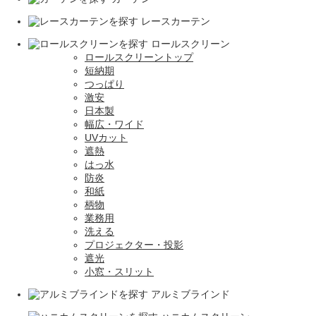
レースカーテン
ロールスクリーン
ロールスクリーントップ
短納期
つっぱり
激安
日本製
幅広・ワイド
UVカット
遮熱
はっ水
防炎
和紙
柄物
業務用
洗える
プロジェクター・投影
遮光
小窓・スリット
アルミブラインド