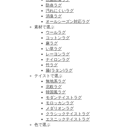
防炎ラグ
汚れにくいラグ
消臭ラグ
オールシーズン対応ラグ
素材で選ぶ
ウールラグ
コットンラグ
麻ラグ
い草ラグ
レーヨンラグ
ナイロンラグ
竹ラグ
籐(ラタン)ラグ
テイストで選ぶ
無地系ラグ
北欧ラグ
韓国風ラグ
モダンテイストラグ
モロッカンラグ
メダリオンラグ
クラシックテイストラグ
エスニックテイストラグ
色で選ぶ