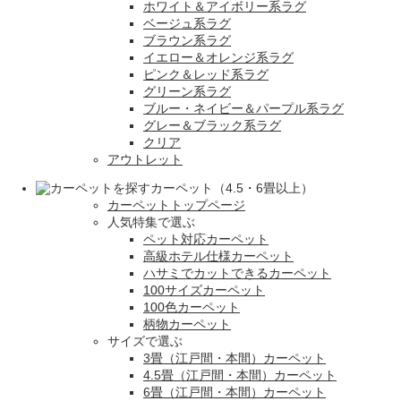
ホワイト＆アイボリー系ラグ
ベージュ系ラグ
ブラウン系ラグ
イエロー＆オレンジ系ラグ
ピンク＆レッド系ラグ
グリーン系ラグ
ブルー・ネイビー＆パープル系ラグ
グレー＆ブラック系ラグ
クリア
アウトレット
カーペット（4.5・6畳以上）
カーペットトップページ
人気特集で選ぶ
ペット対応カーペット
高級ホテル仕様カーペット
ハサミでカットできるカーペット
100サイズカーペット
100色カーペット
柄物カーペット
サイズで選ぶ
3畳（江戸間・本間）カーペット
4.5畳（江戸間・本間）カーペット
6畳（江戸間・本間）カーペット