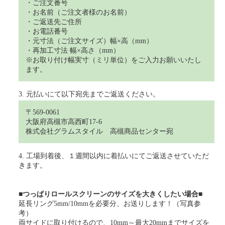
・ご注文番号
・お名前（ご注文者様のお名前）
・ご返送先ご住所
・お電話番号
・元寸法（ご注文サイズ）幅×高（mm）
・再加工寸法 幅×高さ（mm）
※お取り付け幅実寸（ミリ単位）をご入力お願いいたし
ます。
3. 元払いにて以下宛先までご返送ください。
〒569-0061
大阪府高槻市高西町17-6
株式会社グラムスタイル 高槻商品センター宛
4. 工場到着後、１週間以内に着払いにてご返送させていただ
きます。
■つっぱりロールスクリーンのサイズを大きくしたい場合■
延長リング5mm/10mmを必要分、お送りします！（写真参
考）
両サイドに取り付けるので、10mm～最大20mmまでサイズを