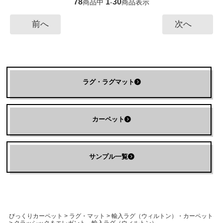
78
1
30
商品中
-
商品表示
前へ
次へ
ラグ・ラグマット
カーペット
サンプル一覧
びっくりカーペット
>
ラグ・マット
>
輸入ラグ（ウィルトン）・カーペット
>
クラッシック＆エレガント 輸入ラグ（ウィルトン）