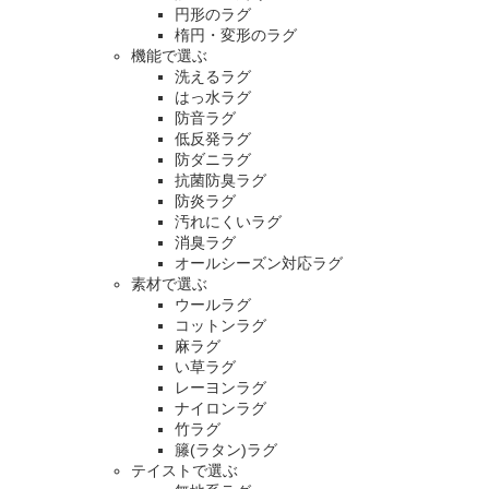
円形のラグ
楕円・変形のラグ
機能で選ぶ
洗えるラグ
はっ水ラグ
防音ラグ
低反発ラグ
防ダニラグ
抗菌防臭ラグ
防炎ラグ
汚れにくいラグ
消臭ラグ
オールシーズン対応ラグ
素材で選ぶ
ウールラグ
コットンラグ
麻ラグ
い草ラグ
レーヨンラグ
ナイロンラグ
竹ラグ
籐(ラタン)ラグ
テイストで選ぶ