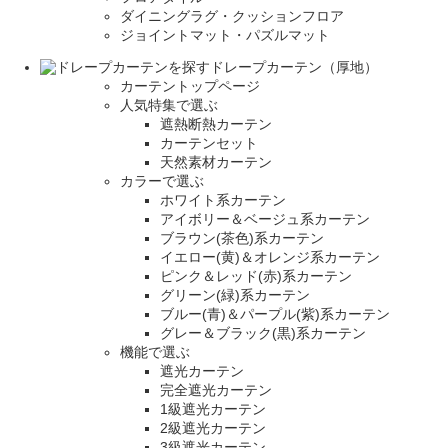
ダイニングラグ・クッションフロア
ジョイントマット・パズルマット
ドレープカーテン（厚地）
カーテントップページ
人気特集で選ぶ
遮熱断熱カーテン
カーテンセット
天然素材カーテン
カラーで選ぶ
ホワイト系カーテン
アイボリー＆ベージュ系カーテン
ブラウン(茶色)系カーテン
イエロー(黄)＆オレンジ系カーテン
ピンク＆レッド(赤)系カーテン
グリーン(緑)系カーテン
ブルー(青)＆パープル(紫)系カーテン
グレー＆ブラック(黒)系カーテン
機能で選ぶ
遮光カーテン
完全遮光カーテン
1級遮光カーテン
2級遮光カーテン
3級遮光カーテン