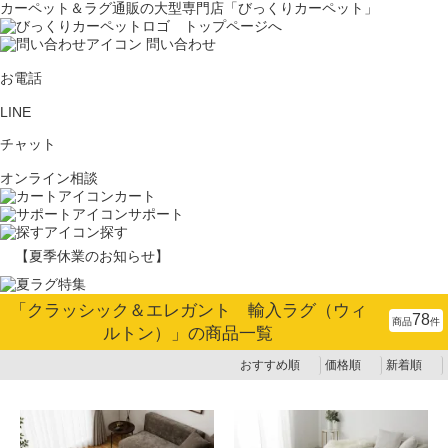
カーペット＆ラグ通販の大型専門店「びっくりカーペット」
問い合わせ
お電話
LINE
チャット
オンライン相談
カート
サポート
探す
【夏季休業のお知らせ】
「
クラッシック＆エレガント 輸入ラグ（ウィ
78
商品
件
ルトン）
」の商品一覧
おすすめ順
価格順
新着順