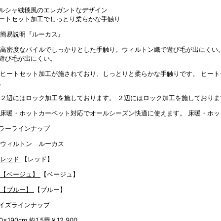
ルシャ絨毯風のエレガントなデザイン
ートセット加工でしっとり柔らかな手触り
遊び毛が出にくい。
ヒート
。
２辺にはロック加工を施しておりま
床暖・ホッ
ラーラインナップ
【レッド】
【ベージュ】
【ブルー】
イズラインナップ
0x190cm 約1.5畳
￥12,900