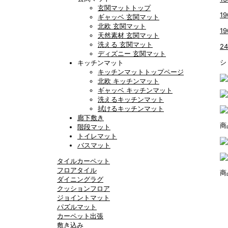
玄関マットトップ
1
ギャッベ 玄関マット
北欧 玄関マット
1
天然素材 玄関マット
洗える 玄関マット
2
ディズニー 玄関マット
シ
キッチンマット
キッチンマットトップページ
北欧 キッチンマット
ギャッベ キッチンマット
洗えるキッチンマット
拭けるキッチンマット
廊下敷き
商
階段マット
トイレマット
バスマット
タイルカーペット
フロアタイル
商
ダイニングラグ
クッションフロア
ジョイントマット
パズルマット
カーペット出張
敷き込み