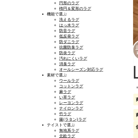
円形のラグ
楕円＆変形のラグ
機能で選ぶ
洗えるラグ
はっ水ラグ
防音ラグ
低反発ラグ
防ダニラグ
抗菌防臭ラグ
防炎ラグ
汚れにくいラグ
消臭ラグ
オールシーズン対応ラグ
素材で選ぶ
ウールラグ
コットンラグ
麻ラグ
い草ラグ
レーヨンラグ
ナイロンラグ
竹ラグ
籐(ラタン)ラグ
テイストで選ぶ
無地系ラグ
北欧ラグ