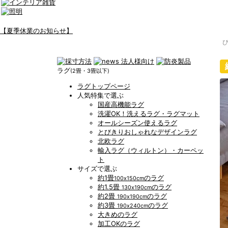
【夏季休業のお知らせ】
ラグ
(2畳・3畳以下)
ラグトップページ
人気特集で選ぶ
国産高機能ラグ
洗濯OK！洗えるラグ・ラグマット
オールシーズン使えるラグ
とびきりおしゃれなデザインラグ
北欧ラグ
輸入ラグ（ウィルトン）・カーペッ
ト
サイズで選ぶ
約1畳
のラグ
100x150cm
約1.5畳
のラグ
130x190cm
約2畳
のラグ
190x190cm
約3畳
のラグ
190x240cm
大きめのラグ
加工OKのラグ