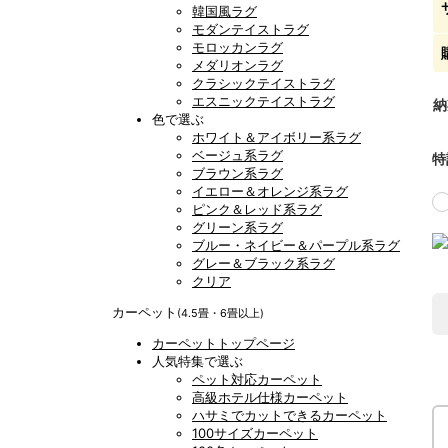
韓国風ラグ
モダンテイストラグ
モロッカンラグ
メダリオンラグ
クラシックテイストラグ
エスニックテイストラグ
納
色で選ぶ
ホワイト＆アイボリー系ラグ
ベージュ系ラグ
特
ブラウン系ラグ
イエロー＆オレンジ系ラグ
ピンク＆レッド系ラグ
グリーン系ラグ
ブルー・ネイビー＆パープル系ラグ
グレー＆ブラック系ラグ
クリア
カーペット
(4.5畳・6畳以上)
カーペットトップページ
人気特集で選ぶ
ペット対応カーペット
高級ホテル仕様カーペット
ハサミでカットできるカーペット
100サイズカーペット