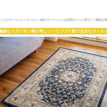
びっくりカーペット
>
ヨーロッパ輸入カーペット
>
お部屋がパッと華やぐ！繊細な
繊細なメダリオン柄が美しい！エジプト製の丈夫なウィル