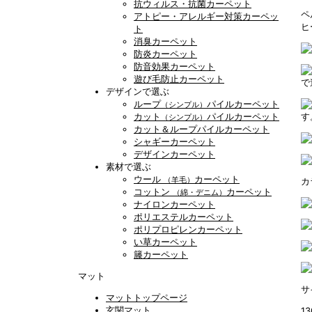
抗ウィルス・抗菌カーペット
ペ
アトピー・アレルギー対策カーペッ
ヒ
ト
消臭カーペット
防炎カーペット
防音効果カーペット
遊び毛防止カーペット
で
デザインで選ぶ
ループ
パイルカーペット
（シンプル）
カット
パイルカーペット
す
（シンプル）
カット＆ループパイルカーペット
シャギーカーペット
デザインカーペット
素材で選ぶ
ウール
カーペット
（羊毛）
カ
コットン
カーペット
（綿・デニム）
ナイロンカーペット
ポリエステルカーペット
ポリプロピレンカーペット
い草カーペット
籐カーペット
マット
サ
マットトップページ
玄関マット
13