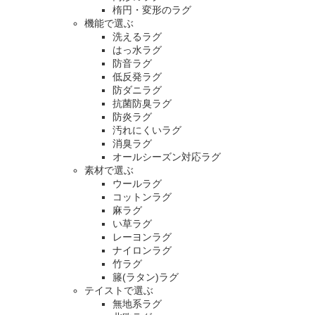
楕円・変形のラグ
機能で選ぶ
洗えるラグ
はっ水ラグ
防音ラグ
低反発ラグ
防ダニラグ
抗菌防臭ラグ
防炎ラグ
汚れにくいラグ
消臭ラグ
オールシーズン対応ラグ
素材で選ぶ
ウールラグ
コットンラグ
麻ラグ
い草ラグ
レーヨンラグ
ナイロンラグ
竹ラグ
籐(ラタン)ラグ
テイストで選ぶ
無地系ラグ