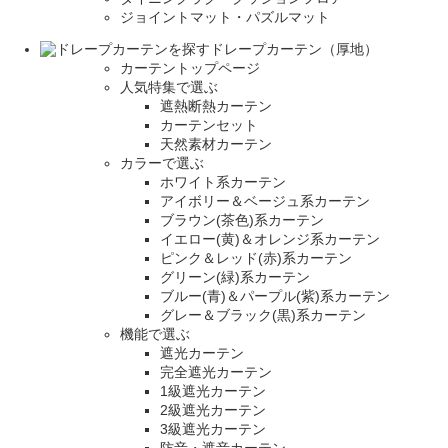
ジョイントマット・パズルマット
ドレープカーテン（厚地）
カーテントップページ
人気特集で選ぶ
遮熱断熱カーテン
カーテンセット
天然素材カーテン
カラーで選ぶ
ホワイト系カーテン
アイボリー＆ベージュ系カーテン
ブラウン(茶色)系カーテン
イエロー(黄)＆オレンジ系カーテン
ピンク＆レッド(赤)系カーテン
グリーン(緑)系カーテン
ブルー(青)＆パープル(紫)系カーテン
グレー＆ブラック(黒)系カーテン
機能で選ぶ
遮光カーテン
完全遮光カーテン
1級遮光カーテン
2級遮光カーテン
3級遮光カーテン
防音・遮音カーテン