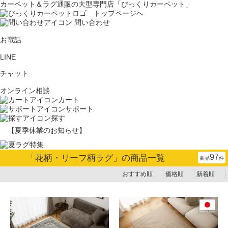
カーペット＆ラグ通販の大型専門店「びっくりカーペット」
問い合わせ
お電話
LINE
チャット
オンライン相談
カート
サポート
探す
【夏季休業のお知らせ】
97
「
花柄・リーフ柄ラグ
」の商品一覧
商品
件
おすすめ順
価格順
新着順