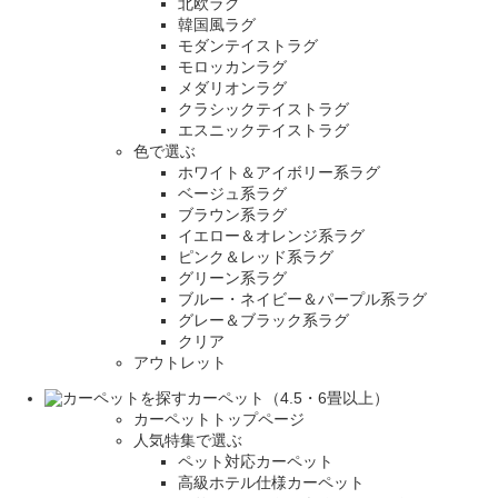
北欧ラグ
韓国風ラグ
モダンテイストラグ
モロッカンラグ
メダリオンラグ
クラシックテイストラグ
エスニックテイストラグ
色で選ぶ
ホワイト＆アイボリー系ラグ
ベージュ系ラグ
ブラウン系ラグ
イエロー＆オレンジ系ラグ
ピンク＆レッド系ラグ
グリーン系ラグ
ブルー・ネイビー＆パープル系ラグ
グレー＆ブラック系ラグ
クリア
アウトレット
カーペット（4.5・6畳以上）
カーペットトップページ
人気特集で選ぶ
ペット対応カーペット
高級ホテル仕様カーペット