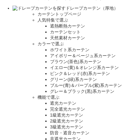
ドレープカーテン（厚地）
カーテントップページ
人気特集で選ぶ
遮熱断熱カーテン
カーテンセット
天然素材カーテン
カラーで選ぶ
ホワイト系カーテン
アイボリー＆ベージュ系カーテン
ブラウン(茶色)系カーテン
イエロー(黄)＆オレンジ系カーテン
ピンク＆レッド(赤)系カーテン
グリーン(緑)系カーテン
ブルー(青)＆パープル(紫)系カーテン
グレー＆ブラック(黒)系カーテン
機能で選ぶ
遮光カーテン
完全遮光カーテン
1級遮光カーテン
2級遮光カーテン
3級遮光カーテン
防音・遮音カーテン
非遮光カーテン