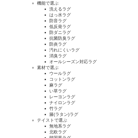
機能で選ぶ
洗えるラグ
はっ水ラグ
防音ラグ
低反発ラグ
防ダニラグ
抗菌防臭ラグ
防炎ラグ
汚れにくいラグ
消臭ラグ
オールシーズン対応ラグ
素材で選ぶ
ウールラグ
コットンラグ
麻ラグ
い草ラグ
レーヨンラグ
ナイロンラグ
竹ラグ
籐(ラタン)ラグ
テイストで選ぶ
無地系ラグ
北欧ラグ
韓国風ラグ