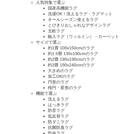
人気特集で選ぶ
国産高機能ラグ
洗濯OK！洗えるラグ・ラグマット
オールシーズン使えるラグ
とびきりおしゃれなデザインラグ
北欧ラグ
輸入ラグ（ウィルトン）・カーペット
サイズで選ぶ
約1畳 100x150cmのラグ
約1.5畳 130x190cmのラグ
約2畳 190x190cmのラグ
約3畳 190x240cmのラグ
大きめのラグ
加工OKのラグ
円形のラグ
楕円・変形のラグ
機能で選ぶ
洗えるラグ
はっ水ラグ
防音ラグ
低反発ラグ
防ダニラグ
抗菌防臭ラグ
防炎ラグ