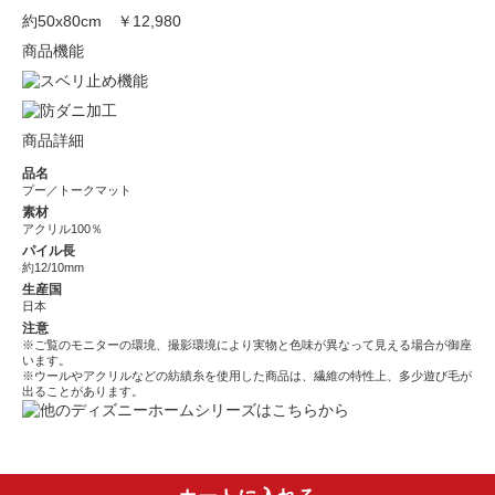
約50x80cm
￥12,980
商品機能
商品詳細
品名
プー／トークマット
素材
アクリル100％
パイル長
約12/10mm
生産国
日本
注意
※ご覧のモニターの環境、撮影環境により実物と色味が異なって見える場合が御座
います。
※ウールやアクリルなどの紡績糸を使用した商品は、繊維の特性上、多少遊び毛が
出ることがあります。