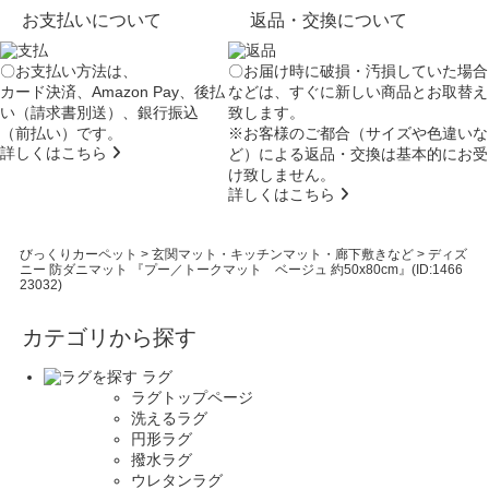
お支払いについて
返品・交換について
〇お支払い方法は、
〇お届け時に破損・汚損していた場合
カード決済、Amazon Pay、後払
などは、すぐに新しい商品とお取替え
い（請求書別送）、銀行振込
致します。
（前払い）です。
※お客様のご都合（サイズや色違いな
詳しくはこちら
ど）による返品・交換は基本的にお受
け致しません。
詳しくはこちら
びっくりカーペット
>
玄関マット・キッチンマット・廊下敷きなど
>
ディズ
ニー 防ダニマット 『プー／トークマット ベージュ 約50x80cm』(ID:1466
23032)
カテゴリから探す
ラグ
ラグトップページ
洗えるラグ
円形ラグ
撥水ラグ
ウレタンラグ