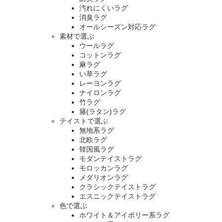
汚れにくいラグ
消臭ラグ
オールシーズン対応ラグ
素材で選ぶ
ウールラグ
コットンラグ
麻ラグ
い草ラグ
レーヨンラグ
ナイロンラグ
竹ラグ
籐(ラタン)ラグ
テイストで選ぶ
無地系ラグ
北欧ラグ
韓国風ラグ
モダンテイストラグ
モロッカンラグ
メダリオンラグ
クラシックテイストラグ
エスニックテイストラグ
色で選ぶ
ホワイト＆アイボリー系ラグ