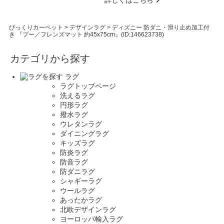
詳しくはこちら
びっくりカーペット
>
デザインラグ
>
ディズニー 防ダニ・滑り止め加工付
き 『プー／フレンズマット 約45x75cm』(ID:146623738)
カテゴリから探す
ラグ
ラグトップページ
洗えるラグ
円形ラグ
撥水ラグ
ウレタンラグ
ダイニングラグ
キッズラグ
防炎ラグ
防音ラグ
防ダニラグ
シャギーラグ
ウールラグ
あったかラグ
北欧デザインラグ
ヨーロッパ輸入ラグ