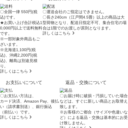
〇全国一律 550円(税
〇運送会社のご指定はできません。
込)です。
〇長さ240cm（江戸間4.5畳）以上の商品は大
★お買い上げ合計税込1
型荷物となり、
配送日指定不可
、集合住宅の場
0,000円以上で送料無料
合は
1階でのお渡し
が原則となります。
詳しくはこちら
です。
※一部対象外商品もご
ざいます。
※北海道1,100円(税
込)、沖縄2,200円(税
込)、離島は別途見積
り。
詳しくはこちら
お支払いについて
返品・交換について
〇お支払い方法は、
〇お届け時に破損・汚損していた場合
カード決済、Amazon Pay、後払
などは、すぐに新しい商品とお取替え
い（請求書別送）、銀行振込
致します。
（前払い）です。
※お客様のご都合（サイズや色違いな
詳しくはこちら
ど）による返品・交換は基本的にお受
け致しません。