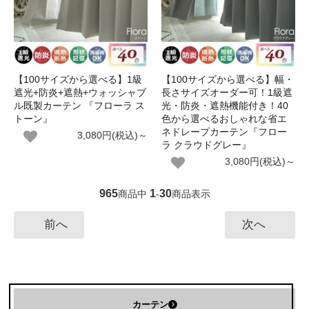
【100サイズから選べる】1級
【100サイズから選べる】幅・
遮光+防炎+遮熱+ウォッシャブ
長さサイズオーダー可！1級遮
ル既製カーテン 『フローラ ス
光・防炎・遮熱機能付き！40
トーン』
色から選べるおしゃれな省エ
ネドレープカーテン『フロー
3,080円(税込)～
ラ クラウドグレー』
3,080円(税込)～
965
1
30
商品中
-
商品表示
前へ
次へ
カーテン