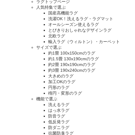
ラグトップページ
人気特集で選ぶ
国産高機能ラグ
洗濯OK！洗えるラグ・ラグマット
オールシーズン使えるラグ
とびきりおしゃれなデザインラグ
北欧ラグ
輸入ラグ（ウィルトン）・カーペット
サイズで選ぶ
約1畳 100x150cmのラグ
約1.5畳 130x190cmのラグ
約2畳 190x190cmのラグ
約3畳 190x240cmのラグ
大きめのラグ
加工OKのラグ
円形のラグ
楕円・変形のラグ
機能で選ぶ
洗えるラグ
はっ水ラグ
防音ラグ
低反発ラグ
防ダニラグ
抗菌防臭ラグ