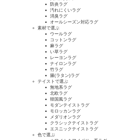
防炎ラグ
汚れにくいラグ
消臭ラグ
オールシーズン対応ラグ
素材で選ぶ
ウールラグ
コットンラグ
麻ラグ
い草ラグ
レーヨンラグ
ナイロンラグ
竹ラグ
籐(ラタン)ラグ
テイストで選ぶ
無地系ラグ
北欧ラグ
韓国風ラグ
モダンテイストラグ
モロッカンラグ
メダリオンラグ
クラシックテイストラグ
エスニックテイストラグ
色で選ぶ