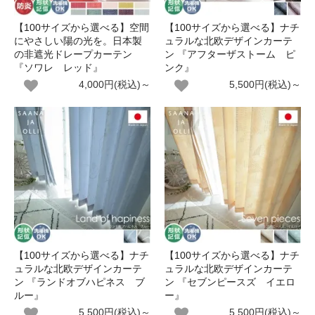
【100サイズから選べる】空間
【100サイズから選べる】ナチ
にやさしい陽の光を。日本製
ュラルな北欧デザインカーテ
の非遮光ドレープカーテン
ン 『アフターザストーム ピ
『ソワレ レッド』
ンク』
4,000円(税込)～
5,500円(税込)～
【100サイズから選べる】ナチ
【100サイズから選べる】ナチ
ュラルな北欧デザインカーテ
ュラルな北欧デザインカーテ
ン 『ランドオブハピネス ブ
ン 『セブンピースズ イエロ
ルー』
ー』
5,500円(税込)～
5,500円(税込)～