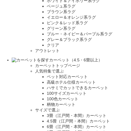
ホワイト＆アイボリー系ラグ
ベージュ系ラグ
ブラウン系ラグ
イエロー＆オレンジ系ラグ
ピンク＆レッド系ラグ
グリーン系ラグ
ブルー・ネイビー＆パープル系ラグ
グレー＆ブラック系ラグ
クリア
アウトレット
カーペット（4.5・6畳以上）
カーペットトップページ
人気特集で選ぶ
ペット対応カーペット
高級ホテル仕様カーペット
ハサミでカットできるカーペット
100サイズカーペット
100色カーペット
柄物カーペット
サイズで選ぶ
3畳（江戸間・本間）カーペット
4.5畳（江戸間・本間）カーペット
6畳（江戸間・本間）カーペット