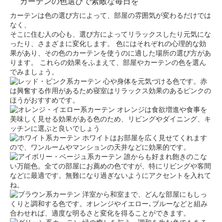
カーテンの色選びで素敵な毎日を
カーテンは色の選び方によって、部屋の雰囲気が変わるだけでは
なく、
そこに住む人の心も、選び方によってリラックスしたり元気にな
ったり、さまざまに変化します。
色にはそれぞれの心理的な効
果があり、その色のカーテンを使うのに適した場所の選び方があ
ります。
これらの効果をふまえて、部屋やカーテンの色を選ん
でみましょう。
心や身体を元気づける色です。赤
は興奮する作用があるため寝室はリラックス効果のあるピンクの
ほうがおすすめです。
オレンジは食欲増進や食事を
美味しく見せる効果がある色のため、リビングやダイニング、キ
ッチンに選ぶと良いでしょう
ホワイトはお部屋を広く見せてくれます
ので、ワンルームやマンションの天井などに効果的です。
誰からも好まれ飽きのこな
い万能色。全ての部屋にお薦めの色ですが、特にリビングや客間
などに最適です。無難になり過ぎないようにアクセントを入れて
ね。
洋室から和室まで、どんな部屋にもしっ
くりと調和する色です。オレンジやイエロー､ブルーなどと組み
合わせれば、適度な明るさと変化を得ることができます。