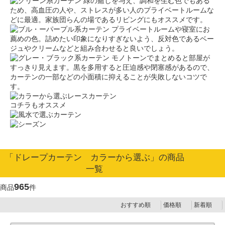
緑の癒しを与え、調和を生む色でもある
ため、高血圧の人や、ストレスが多い人のプライベートルームな
どに最適。家族団らんの場であるリビングにもオススメです。
プライベートルームや寝室にお
薦めの色。詰めたい印象になりすぎないよう、反対色であるベー
ジュやクリームなどと組み合わせると良いでしょう。
モノトーンでまとめると部屋が
すっきり見えます。黒を多用すると圧迫感や閉塞感があるので、
カーテンの一部などの小面積に抑えることが失敗しないコツで
す。
コチラもオススメ
「ドレープカーテン カラーから選ぶ」の商品
一覧
965
商品
件
おすすめ順
価格順
新着順