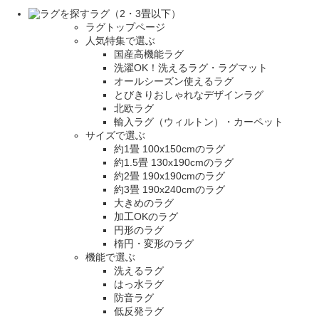
ラグ（2・3畳以下）
ラグトップページ
人気特集で選ぶ
国産高機能ラグ
洗濯OK！洗えるラグ・ラグマット
オールシーズン使えるラグ
とびきりおしゃれなデザインラグ
北欧ラグ
輸入ラグ（ウィルトン）・カーペット
サイズで選ぶ
約1畳 100x150cmのラグ
約1.5畳 130x190cmのラグ
約2畳 190x190cmのラグ
約3畳 190x240cmのラグ
大きめのラグ
加工OKのラグ
円形のラグ
楕円・変形のラグ
機能で選ぶ
洗えるラグ
はっ水ラグ
防音ラグ
低反発ラグ