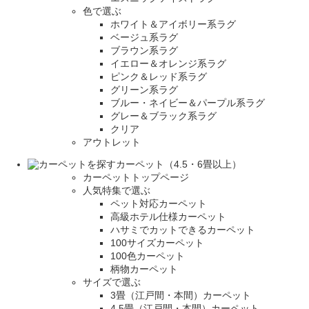
色で選ぶ
ホワイト＆アイボリー系ラグ
ベージュ系ラグ
ブラウン系ラグ
イエロー＆オレンジ系ラグ
ピンク＆レッド系ラグ
グリーン系ラグ
ブルー・ネイビー＆パープル系ラグ
グレー＆ブラック系ラグ
クリア
アウトレット
カーペット（4.5・6畳以上）
カーペットトップページ
人気特集で選ぶ
ペット対応カーペット
高級ホテル仕様カーペット
ハサミでカットできるカーペット
100サイズカーペット
100色カーペット
柄物カーペット
サイズで選ぶ
3畳（江戸間・本間）カーペット
4.5畳（江戸間・本間）カーペット