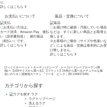
り。
詳しくはこちら
お支払いについて
返品・交換について
〇お支払い方法は、
〇お届け時に破損・汚損していた場合
カード決済、Amazon Pay、後払
などは、すぐに新しい商品とお取替え
い（請求書別送）、銀行振込
致します。
（前払い）です。
※お客様のご都合（サイズや色違いな
詳しくはこちら
ど）による返品・交換は基本的にお受
け致しません。
詳しくはこちら
びっくりカーペット
>
カーテン (ドレープ・レース)
>
ドレープカーテン(厚
地)
>
【100サイズから選べる】【フラット】24色から選べるナチュラルな風
合いのリネン混無地カーテン 『リーネ ピンク』(ID:146937349)
カテゴリから探す
ラグ
ラグトップページ
洗えるラグ