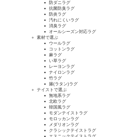
防ダニラグ
抗菌防臭ラグ
防炎ラグ
汚れにくいラグ
消臭ラグ
オールシーズン対応ラグ
素材で選ぶ
ウールラグ
コットンラグ
麻ラグ
い草ラグ
レーヨンラグ
ナイロンラグ
竹ラグ
籐(ラタン)ラグ
テイストで選ぶ
無地系ラグ
北欧ラグ
韓国風ラグ
モダンテイストラグ
モロッカンラグ
メダリオンラグ
クラシックテイストラグ
エスニックテイストラグ