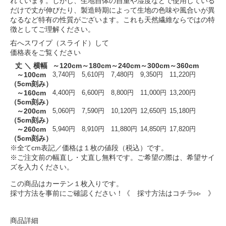
れています。しかし、生地自体の自重や湿度などで使用している
だけで丈が伸びたり、製造時期によって生地の色味や風合いが異
なるなど特有の性質がございます。これも天然繊維ならではの特
徴としてご理解ください。
右へスワイプ（スライド）して
価格表をご覧ください
丈 ＼ 横幅
～120cm
～180cm
～240cm
～300cm
～360cm
～100cm
3,740円
5,610円
7,480円
9,350円
11,220円
（5cm刻み）
～160cm
4,400円
6,600円
8,800円
11,000円
13,200円
（5cm刻み）
～200cm
5,060円
7,590円
10,120円
12,650円
15,180円
（5cm刻み）
～260cm
5,940円
8,910円
11,880円
14,850円
17,820円
（5cm刻み）
※全てcm表記／価格は１枚の値段（税込）です。
※ご注文前の幅直し・丈直し無料です。ご希望の際は、希望サイ
ズを入力ください。
この商品はカーテン１枚入りです。
採寸方法を事前にご確認ください！
《 採寸方法はコチラ▹▹ 》
商品詳細