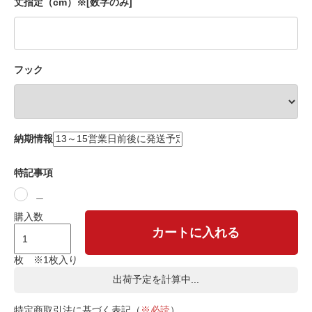
丈指定（cm）※[数字のみ]
フック
納期情報
特記事項
＿
購入数
カートに入れる
枚 ※1枚入り
出荷予定を計算中...
特定商取引法に基づく表記（
※必読
）