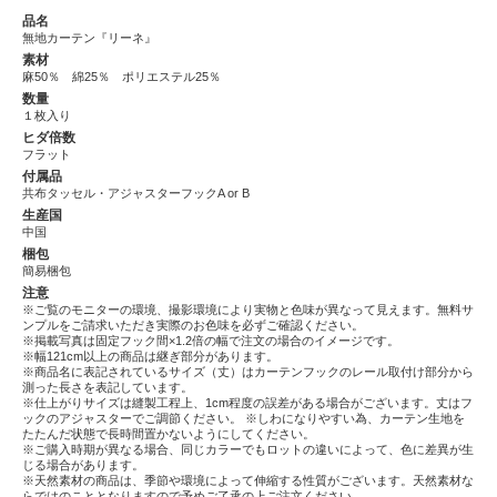
品名
無地カーテン『リーネ』
素材
麻50％ 綿25％ ポリエステル25％
数量
１枚入り
ヒダ倍数
フラット
付属品
共布タッセル・アジャスターフックA or B
生産国
中国
梱包
簡易梱包
注意
※ご覧のモニターの環境、撮影環境により実物と色味が異なって見えます。無料サ
ンプルをご請求いただき実際のお色味を必ずご確認ください。
※掲載写真は固定フック間×1.2倍の幅で注文の場合のイメージです。
※幅121cm以上の商品は継ぎ部分があります。
※商品名に表記されているサイズ（丈）はカーテンフックのレール取付け部分から
測った長さを表記しています。
※仕上がりサイズは縫製工程上、1cm程度の誤差がある場合がございます。丈はフ
ックのアジャスターでご調節ください。
※しわになりやすい為、カーテン生地を
たたんだ状態で長時間置かないようにしてください。
※ご購入時期が異なる場合、同じカラーでもロットの違いによって、色に差異が生
じる場合があります。
※天然素材の商品は、季節や環境によって伸縮する性質がございます。天然素材な
らではのこととなりますので予めご了承の上ご注文ください。