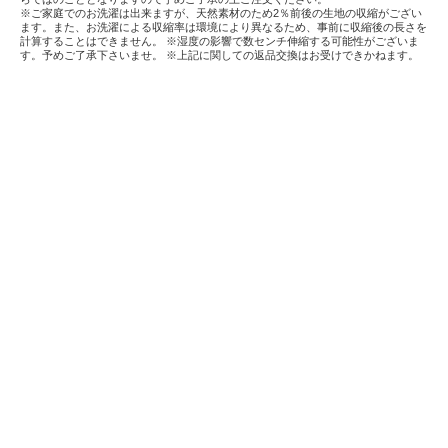
※ご家庭でのお洗濯は出来ますが、天然素材のため2％前後の生地の収縮がござい
ます。また、お洗濯による収縮率は環境により異なるため、事前に収縮後の長さを
計算することはできません。 ※湿度の影響で数センチ伸縮する可能性がございま
す。予めご了承下さいませ。 ※上記に関しての返品交換はお受けできかねます。