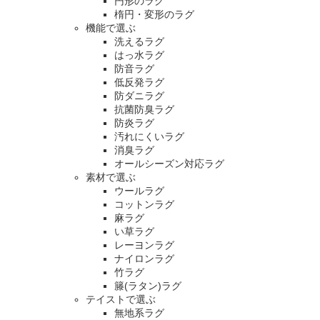
円形のラグ
楕円・変形のラグ
機能で選ぶ
洗えるラグ
はっ水ラグ
防音ラグ
低反発ラグ
防ダニラグ
抗菌防臭ラグ
防炎ラグ
汚れにくいラグ
消臭ラグ
オールシーズン対応ラグ
素材で選ぶ
ウールラグ
コットンラグ
麻ラグ
い草ラグ
レーヨンラグ
ナイロンラグ
竹ラグ
籐(ラタン)ラグ
テイストで選ぶ
無地系ラグ