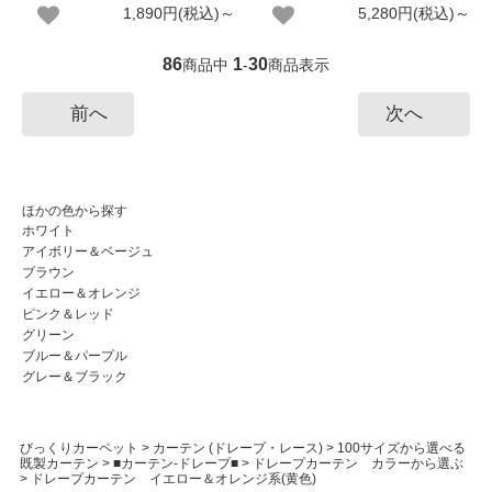
1,890円(税込)～
5,280円(税込)～
86
1
30
商品中
-
商品表示
前へ
次へ
ほかの色から探す
ホワイト
アイボリー＆ベージュ
ブラウン
イエロー＆オレンジ
ピンク＆レッド
グリーン
ブルー＆パープル
グレー＆ブラック
びっくりカーペット
>
カーテン (ドレープ・レース)
>
100サイズから選べる
既製カーテン
>
■カーテン-ドレープ■
>
ドレープカーテン カラーから選ぶ
>
ドレープカーテン イエロー＆オレンジ系(黄色)