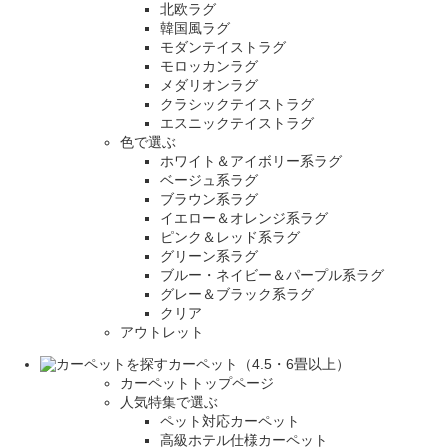
北欧ラグ
韓国風ラグ
モダンテイストラグ
モロッカンラグ
メダリオンラグ
クラシックテイストラグ
エスニックテイストラグ
色で選ぶ
ホワイト＆アイボリー系ラグ
ベージュ系ラグ
ブラウン系ラグ
イエロー＆オレンジ系ラグ
ピンク＆レッド系ラグ
グリーン系ラグ
ブルー・ネイビー＆パープル系ラグ
グレー＆ブラック系ラグ
クリア
アウトレット
カーペット（4.5・6畳以上）
カーペットトップページ
人気特集で選ぶ
ペット対応カーペット
高級ホテル仕様カーペット