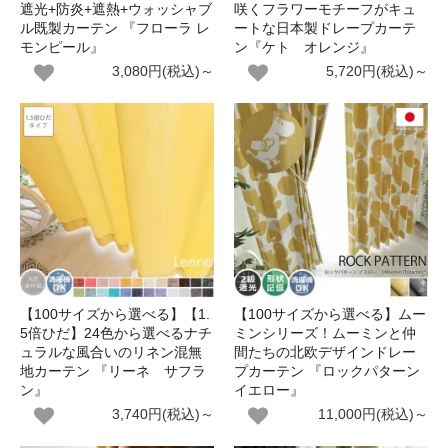
遮光+防炎+遮熱+ウォッシャブ
咲くフラワーモチーフがキュ
ル既製カーテン 『フローラ レ
ートな日本製ドレープカーテ
モンピール』
ン『ケト オレンジ』
3,080円(税込)～
5,720円(税込)～
【100サイズから選べる】【1.
【100サイズから選べる】ムー
5倍ひだ】24色から選べるナチ
ミンシリーズ！ムーミンと仲
ュラルな風合いのリネン混無
間たちの北欧デザインドレー
地カーテン 『リーネ サフラ
プカーテン 『ロックパターン
ン』
イエロー』
3,740円(税込)～
11,000円(税込)～