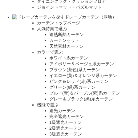
ダイニングラグ・クッションフロア
ジョイントマット・パズルマット
ドレープカーテン（厚地）
カーテントップページ
人気特集で選ぶ
遮熱断熱カーテン
カーテンセット
天然素材カーテン
カラーで選ぶ
ホワイト系カーテン
アイボリー＆ベージュ系カーテン
ブラウン(茶色)系カーテン
イエロー(黄)＆オレンジ系カーテン
ピンク＆レッド(赤)系カーテン
グリーン(緑)系カーテン
ブルー(青)＆パープル(紫)系カーテン
グレー＆ブラック(黒)系カーテン
機能で選ぶ
遮光カーテン
完全遮光カーテン
1級遮光カーテン
2級遮光カーテン
3級遮光カーテン