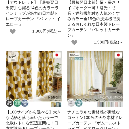
【アウトレット】【最短翌日
【最短翌日出荷】幅・長さサ
出荷】心躍る14色のカラーラ
イズオーダー可！遮光・防
インナップが魅力の日本製ド
音・遮熱機能付き人気のくす
レープカーテン 『パレット イ
みカラー全15色の洗濯機で洗
エロー 』
えるおしゃれな日本製ドレー
プカーテン『パレットカーテ
1,900円(税込)～
ン』
1,980円(税込)～
【100サイズから選べる】大き
ナチュラルな素材感が素敵な
な花柄と落ち着いたカラーで
コットン100％の天然素材ドレ
北欧レトロな窓辺空間に！日
ープカーテン 『ボムールスト
本製遮光ドレープカーテン
ライプ イエローグリーン』