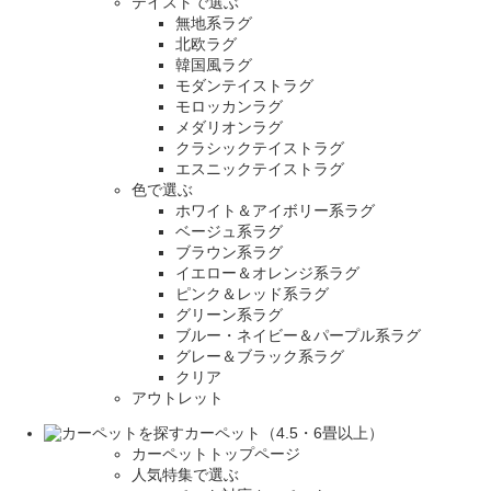
テイストで選ぶ
無地系ラグ
北欧ラグ
韓国風ラグ
モダンテイストラグ
モロッカンラグ
メダリオンラグ
クラシックテイストラグ
エスニックテイストラグ
色で選ぶ
ホワイト＆アイボリー系ラグ
ベージュ系ラグ
ブラウン系ラグ
イエロー＆オレンジ系ラグ
ピンク＆レッド系ラグ
グリーン系ラグ
ブルー・ネイビー＆パープル系ラグ
グレー＆ブラック系ラグ
クリア
アウトレット
カーペット（4.5・6畳以上）
カーペットトップページ
人気特集で選ぶ