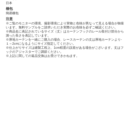
日本
梱包
簡易梱包
注意
※ご覧のモニターの環境、撮影環境により実物と色味が異なって見える場合が御座
います。無料サンプルをご請求いただき実際のお色味を必ずご確認ください。
※商品名に表記されているサイズ（丈）はカーテンフックのレール取付け部分から
測った長さを表記しています。
※厚地カーテンを一緒にご購入の場合、レースカーテンの丈は厚地カーテンより-
１～2cmになるようにサイズ指定してください。
※仕上がりサイズは縫製工程上、1cm程度の誤差がある場合がございます。丈はフ
ックのアジャスターでご調節ください。
※上記に関しての返品交換はお受けできかねます。