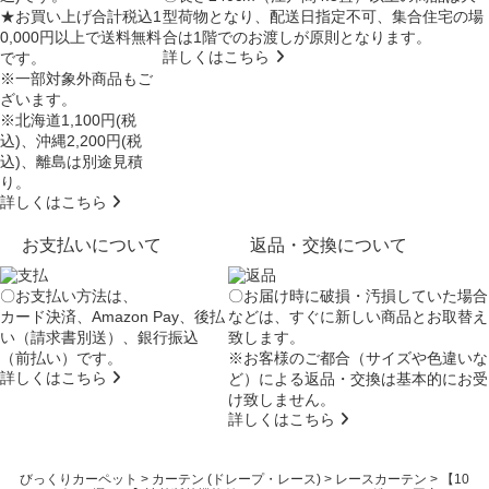
★お買い上げ合計税込1
型荷物となり、
配送日指定不可
、集合住宅の場
0,000円以上で送料無料
合は
1階でのお渡し
が原則となります。
詳しくはこちら
です。
※一部対象外商品もご
ざいます。
※北海道1,100円(税
込)、沖縄2,200円(税
込)、離島は別途見積
り。
詳しくはこちら
お支払いについて
返品・交換について
〇お支払い方法は、
〇お届け時に破損・汚損していた場合
カード決済、Amazon Pay、後払
などは、すぐに新しい商品とお取替え
い（請求書別送）、銀行振込
致します。
（前払い）です。
※お客様のご都合（サイズや色違いな
詳しくはこちら
ど）による返品・交換は基本的にお受
け致しません。
詳しくはこちら
びっくりカーペット
>
カーテン (ドレープ・レース)
>
レースカーテン
>
【10