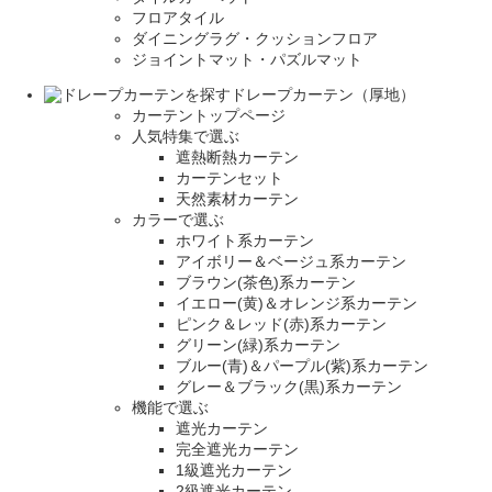
フロアタイル
ダイニングラグ・クッションフロア
ジョイントマット・パズルマット
ドレープカーテン（厚地）
カーテントップページ
人気特集で選ぶ
遮熱断熱カーテン
カーテンセット
天然素材カーテン
カラーで選ぶ
ホワイト系カーテン
アイボリー＆ベージュ系カーテン
ブラウン(茶色)系カーテン
イエロー(黄)＆オレンジ系カーテン
ピンク＆レッド(赤)系カーテン
グリーン(緑)系カーテン
ブルー(青)＆パープル(紫)系カーテン
グレー＆ブラック(黒)系カーテン
機能で選ぶ
遮光カーテン
完全遮光カーテン
1級遮光カーテン
2級遮光カーテン