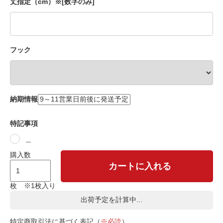
丈指定（cm）※[数字のみ]
フック
納期情報
特記事項
＿
購入数
カートに入れる
枚 ※1枚入り
出荷予定を計算中...
特定商取引法に基づく表記（
※必読
）