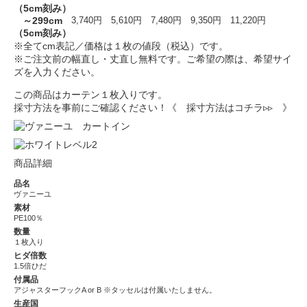
（5cm刻み）
～299cm
3,740円
5,610円
7,480円
9,350円
11,220円
（5cm刻み）
※全てcm表記／価格は１枚の値段（税込）です。
※ご注文前の幅直し・丈直し無料です。ご希望の際は、希望サイ
ズを入力ください。
この商品はカーテン１枚入りです。
採寸方法を事前にご確認ください！
《 採寸方法はコチラ▹▹ 》
商品詳細
品名
ヴァニーユ
素材
PE100％
数量
１枚入り
ヒダ倍数
1.5倍ひだ
付属品
アジャスターフックA or B ※タッセルは付属いたしません。
生産国