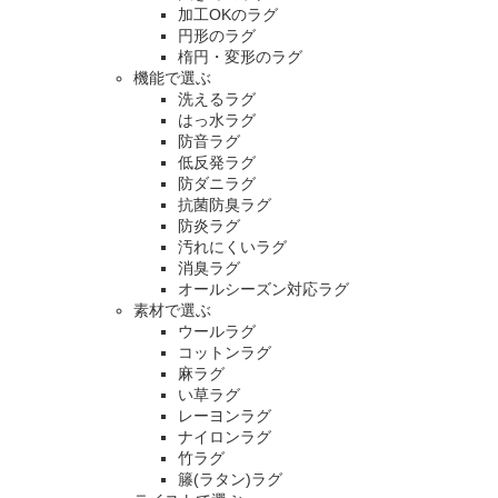
加工OKのラグ
円形のラグ
楕円・変形のラグ
機能で選ぶ
洗えるラグ
はっ水ラグ
防音ラグ
低反発ラグ
防ダニラグ
抗菌防臭ラグ
防炎ラグ
汚れにくいラグ
消臭ラグ
オールシーズン対応ラグ
素材で選ぶ
ウールラグ
コットンラグ
麻ラグ
い草ラグ
レーヨンラグ
ナイロンラグ
竹ラグ
籐(ラタン)ラグ