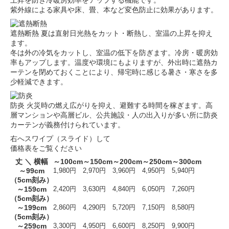
上昇を防ぎ冷暖房効率をアップする機能です。
紫外線による家具や床、畳、本など変色防止に効果があります。
遮熱断熱
夏は直射日光熱をカット・断熱し、室温の上昇を抑え
ます。
冬は外の冷気をカットし、室温の低下を防ぎます。冷房・暖房効
率もアップします。温度や環境にもよりますが、外出時に遮熱カ
ーテンを閉めておくことにより、帰宅時に感じる暑さ・寒さを多
少軽減できます。
防炎
火災時の燃え広がりを抑え、避難する時間を稼ぎます。高
層マンションや高層ビル、公共施設・人の出入りが多い所に防炎
カーテンが義務付けられています。
右へスワイプ（スライド）して
価格表をご覧ください
丈 ＼ 横幅
～100cm
～150cm
～200cm
～250cm
～300cm
～99cm
1,980円
2,970円
3,960円
4,950円
5,940円
（5cm刻み）
～159cm
2,420円
3,630円
4,840円
6,050円
7,260円
（5cm刻み）
～199cm
2,860円
4,290円
5,720円
7,150円
8,580円
（5cm刻み）
～259cm
3,300円
4,950円
6,600円
8,250円
9,900円