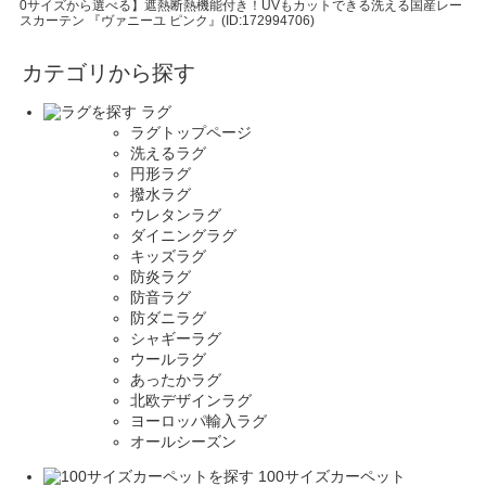
0サイズから選べる】遮熱断熱機能付き！UVもカットできる洗える国産レー
スカーテン 『ヴァニーユ ピンク』(ID:172994706)
カテゴリから探す
ラグ
ラグトップページ
洗えるラグ
円形ラグ
撥水ラグ
ウレタンラグ
ダイニングラグ
キッズラグ
防炎ラグ
防音ラグ
防ダニラグ
シャギーラグ
ウールラグ
あったかラグ
北欧デザインラグ
ヨーロッパ輸入ラグ
オールシーズン
100サイズカーペット